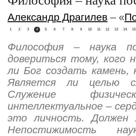
Александр Драгилев
– «
По
1
2
3
4
5
6
7
8
9
10
11
12
13
14
15
Философия – наука по
довериться тому, кого
ли Бог создать камень,
Является ли целью с
Служение физиче
интеллектуальное – серд
это личность. Должен 
Непостижимость нау