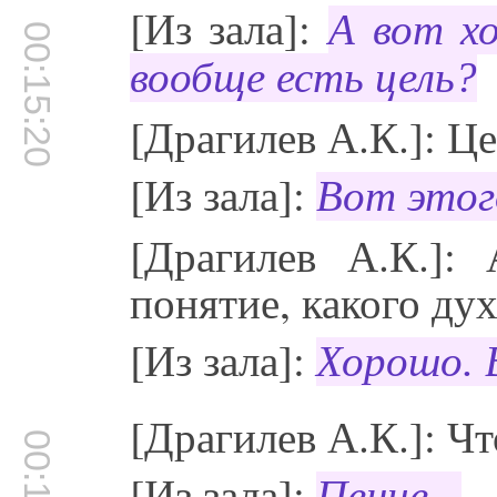
[Из зала]:
А вот хо
00:15:20
вообще есть цель?
[Драгилев А.К.]: Це
[Из зала]:
Вот этого
[Драгилев А.К.]
понятие, какого ду
[Из зала]:
Хорошо. В
[Драгилев А.К.]: Чт
[Из зала]:
Пение...