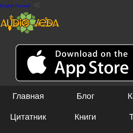
English
Русский
Главная
Блог
К
Цитатник
Книги