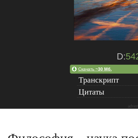
D:
54
Скачать
~30 Мб.
Транскрипт
Цитаты
adver
Философия – наука по