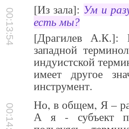
[Из зала]:
Ум и раз
00:13:54
есть мы?
[Драгилев А.К.]:
западной терминол
индуистской терми
имеет другое зн
инструмент.
Но, в общем, Я – р
00:14:13
А я - субъект п
пользуясь терми