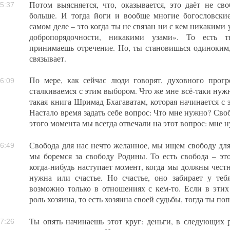
Потом выясняется, что, оказывается, это даёт не сво
5:37
больше. И тогда йоги и вообще многие богословские
самом деле – это когда ты не связан ни с кем никакими
добропорядочности, никакими узами». То есть 
принимаешь отречение. Но, ты становишься одиноким,
связывает.
По мере, как сейчас люди говорят, духовного прог
6:09
сталкиваемся с этим выбором. Что же мне всё-таки нужн
такая книга Шримад Бхагаватам, которая начинается с 
Настало время задать себе вопрос: Что мне нужно? Своб
этого момента мы всегда отвечали на этот вопрос: мне 
Свобода для нас нечто желанное, мы ищем свободу для 
6:49
мы боремся за свободу Родины. То есть свобода – эт
когда-нибудь наступает момент, когда мы должны честн
нужна или счастье. Но счастье, оно забирает у теб
возможно только в отношениях с кем-то. Если в эти
роль хозяина, то есть хозяина своей судьбы, тогда ты п
Ты опять начинаешь этот круг: деньги, в следующих 
7:26