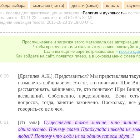
обода выбора
сознание (читта)
деньги (канак)
власть
гаудия
ись беседы для практикующих
из раздела «
Религия и духовность
»
со сло
тельность:
01:11:23
| качество:
mp3
64kB/s
32 Mb
едняя редакция текста: 2015-10-28 19:19:00 UTC
Прослушивание и загрузка этого материала без авторизации 
Чтобы прослушать или скачать эту запись пожалуйста
Если вы еще не зарегистрировались –
просто сде
Как войдёте на сайт, появится плеер, а в боковом меню слева п
[Драгилев А.К.]: Представиться? Мы представляем так
0:00
называется вайшнавизм. Это те, кто почитают Шри Виш
рассматривать, вайшнавы, те, кто почитают Шри Вишну
всевышний. Собственно, представились. Если есть
вопросов, тогда, занятие закончено. Поскольку, всё
говорить-то не о чем.
[Из зала]:
Существует такое мнение, что знание 
0:51
одиночество. Почему свами Прабхупада никогда не гов
людей? Потому что люди не за одиночеством идут..?