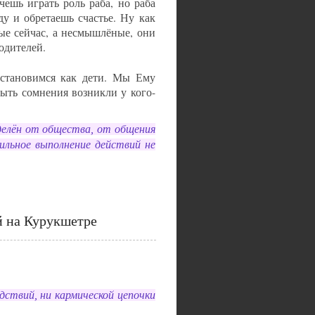
чешь играть роль раба, но раба
ду и обретаешь счастье. Ну как
ые сейчас, а несмышлёные, они
одителей.
становимся как дети. Мы Ему
ыть сомнения возникли у кого-
делён от общества, от общения
ильное выполнение действий не
 на Курукшетре
дствий, ни кармической цепочки