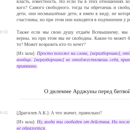
власть, известность. Но если ты в этих отношениях хо
кого? Самого свободного, тогда ты обретаешь и свобо
дети, они несмышлёные дети, я имею в виду, не котор
счастливы, но при этом они находятся в подчинении у р
Также если мы свою душу отдаём Всевышнему, мы 
8:02
верны, но при этом мы не свободны. Какие-то может б
то? Может возразить кто-то хочет?
[Из зала]:
Просто похоже на слова, [неразборчиво], от
вообще. [неразборчиво] не отоджествляешь себя, прав
привязано.
О дилемме Арджуны перед битвой
[Драгилев А.К.]: А что значит, правильно?
8:41
[Из зала]:
Ну, когда ты свободен от действия. Ни после
не образуется.