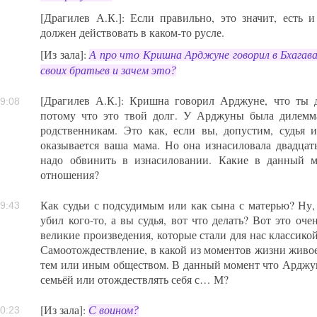
[Драгилев А.К.]: Если правильно, это значит, есть 
должен действовать в каком-то русле.
[Из зала]:
А про что Кришна Арджуне говорил в Бхагава
своих братьев и зачем это?
[Драгилев А.К.]: Кришна говорил Арджуне, что ты д
9:08
потому что это твой долг. У Арджуны была дилемм
родственникам. Это как, если вы, допустим, судья 
оказывается ваша мама. Но она изнасиловала двадцать
надо обвинить в изнасиловании. Какие в данный м
отношения?
Как судьи с подсудимым или как сына с матерью? Ну, 
9:43
убил кого-то, а вы судья, вот что делать? Вот это оче
великие произведения, которые стали для нас классикой
Самоотождествление, в какой из моментов жизни живое
тем или иным обществом. В данный момент что Арджуне
семьёй или отождествлять себя с… М?
[Из зала]:
С воином?
0:23