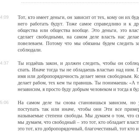
Тот, кто имеет деньги, он зависит от тех, кому он их бу
4:09
него работать будут. Тоже самое справедливо и к д
общества или общества вообще. Это деньги, это влас
сделает свободными, на самом деле власть нас дела
повелеваем. Потому что мы обязаны будем следить з
соблюдали.
Ты издаёшь закон, и должен следить, чтобы он соблю
4:37
спать. Иначе тогда ты не обладаешь властью над ним. 
имя или добропорядочность делает меня свободным. Ко
делает рабом, тех кем ты правишь. Ты понимаешь: «А то
независим, я просто буду добрым человеком и тогда я бу
На самом деле ты снова становишься зависим, но
5:06
поступать так или иначе, чтобы они Эти все пример
называемые степени свободы. Мы думаем о том, что с
мы думаем, что свободный – это тот, кто обладает влас
это тот, кто добропорядочный, благочестивый, тот кто и