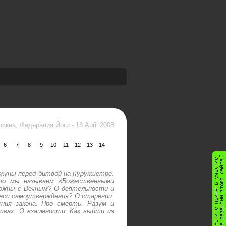
осква, Федерация Йоги
-
13 April 2008
6
7
8
9
10
11
12
13
14
джуны перед битвой на Курукшетре.
Что мы называем «Божественными
можны с Вечным? О деятельности и
цесс самоутверждения? О старении.
ния закона. Про смерть. Разум и
твах. О взаимности. Как выйти из