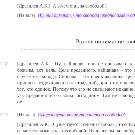
[Драгилев А.К.]: А зачем они, за свободой?
[Из зала]:
Ну, они думают, что свобода предполагает о
Разное понимание сво
[Драгилев А.К.]: Ну, вайшнавы они не призывают к 
1:32
божьим, вот цель. Цель преданного, вайшнава – это
случае не свобода. Свобода – это очень желанная цел
приносит отдохновение от страданий, при этом она ещ
тот, кто одинок. Потому что его не связывают никакие 
узы преданности со своим господином. Там нет свобод
нет.
[Из зала]:
Существуют какие-то степени свободы?
2:21
[Драгилев А.К.]: Существуют степени свободы, то есть 
её можем называть – несвободой. Относительная свобода