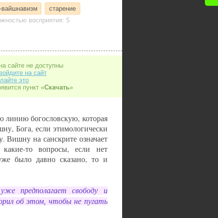
-вайшнавизм
старение
жностью восприятия: 5
на сайте не доступны
войдите на сайт
лайте это
оявится пункт «
Скачать
»
ую линию богословскую, которая
ну, Бога, если этимологически
. Вишну на санскрите означает
 какие-то вопросы, если нет
 уже было давно сказано, то и
уже предполагает свободу и
орил об этом, чтобы не пугать