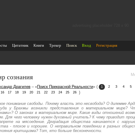
advertising placeholder 728 х 90
осты
Цитатник
Книги
Трекер
Поиск
Вход
Регистрация
р сознания
М
ксандр Драгилев
– «
Поиск Прекрасной Реальности
» (
1
2
3
4
5
)
16
17
18
19
20
21
22
23
24
25
26
ное понимание свободы. Почему власть это несвобода? О дилемме Ар
уда у Брахмы возникли представления о материальном мире? 
онами»? О законах в материальном мире. Какие виды отношений воз
ме. Для чего человеку нужен духовный учитель? К чему приводит про
апрете на мясоедение. Деградация общества начинается с наруше
ства - плохое и хорошее. О неправильном поведении в разных общес
тояния критицизма? Тот, кто больше бесконечности.