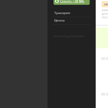
Скачать
~32 Мб.
св
зап
Транскрипт
дли
посл
Цитаты
advertising placeholder
00:0
00:0