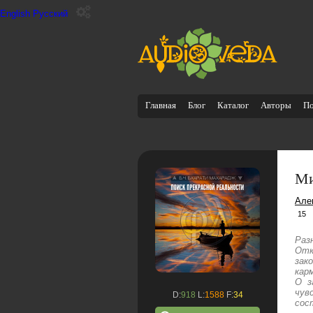
English
Русский
Главная
Блог
Каталог
Авторы
П
Ми
Але
15
Раз
Отк
зак
кар
О з
чув
D:
918
L:
1588
F:
34
сос