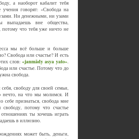
боду, а наоборот кабалит тебя
 учения говорят: «Свобода на
 узами. Ни денежными, ни узами
ты выпадаешь вне общества,
 потому что тебя уже ничто не
ресса мы всё больше и больше
о? Свобода или счастье? И есть
«janmādy asya yato»
этих слов:
.
ода или счастье. Потому что до
нужна свобода.
себя, свободу для своей семьи,
о нечто, на что мы молимся. И
о себе признаться, свобода мне
я свободу, потому что счастье
х отношениях ты хочешь играть
опадаешь в иллюзию.
рождениях может быть, деньги,