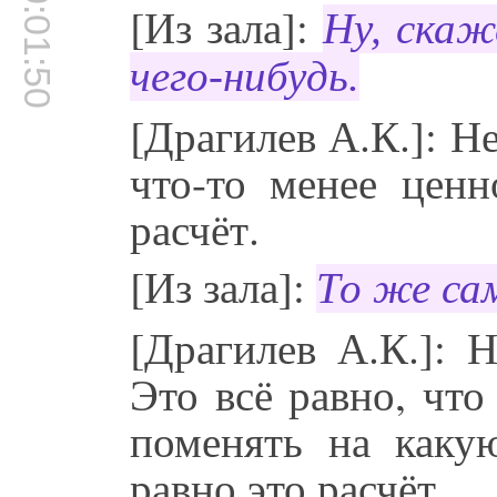
00:01:50
[Из зала]:
Ну, скаж
чего-нибудь.
[Драгилев А.К.]: Не
что-то менее ценн
расчёт.
[Из зала]:
То же са
[Драгилев А.К.]: Н
Это всё равно, чт
поменять на каку
равно это расчёт.