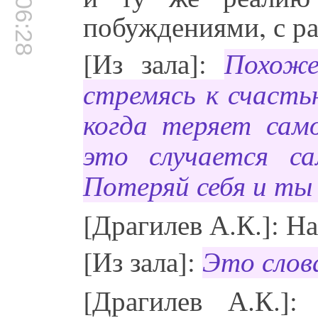
00:06:28
побуждениями, с р
[Из зала]:
Похоже
стремясь к счасть
когда теряет само
это случается са
Потеряй себя и ты
[Драгилев А.К.]: Н
[Из зала]:
Это слова
[Драгилев А.К.]: