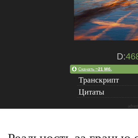
D:
46
Скачать
~21 Мб.
Транскрипт
Цитаты
adver
Реальность за гранью 