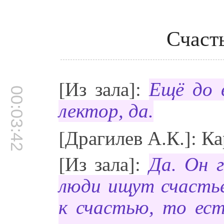
Счаст
[Из зала]:
Ещё до 
00:03:42
лектор, да.
[Драгилев А.К.]: К
[Из зала]:
Да. Он г
люди ищут счасть
к счастью, то ест