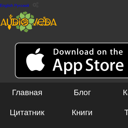
English
Русский
Главная
Блог
К
Цитатник
Книги