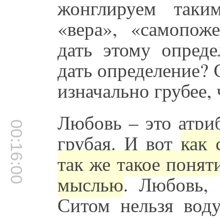
жонглируем таки
«вера», «самопож
дать этому опред
дать определение?
изначально грубее,
Любовь – это атри
00:16:00
грубая. И вот
как 
так же такое понят
мыслью
. Любовь, 
Ситом нельзя вод