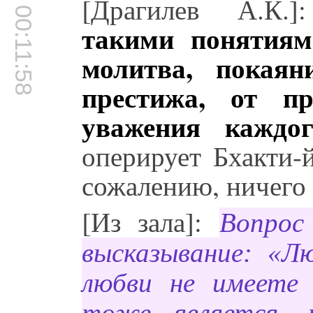
[Драгилев А.К.
00:11:58
такими понятиям
молитва, покаян
престижа, от п
уважения каждог
оперирует Бхакти-
сожалению, ничего 
[Из зала]:
Вопрос
высказывание: «Л
любви не имеете
тоже является, 