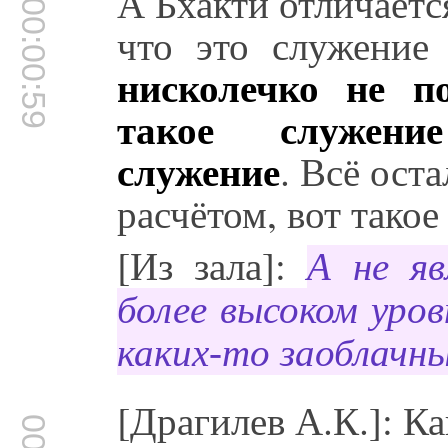
А Бхакти отличаетс
00:00:59
что это служение
нисколечко не п
такое служени
служение
. Всё оста
расчётом, вот такое
[Из зала]:
А не яв
более высоком уров
каких-то заоблачны
[Драгилев А.К.]: К