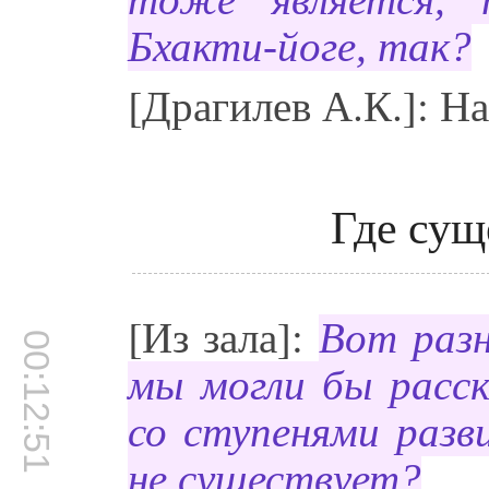
Бхакти-йоге, так?
[Драгилев А.К.]: Н
Где сущ
[Из зала]:
Вот раз
00:12:51
мы могли бы расск
со ступенями разв
не существует?