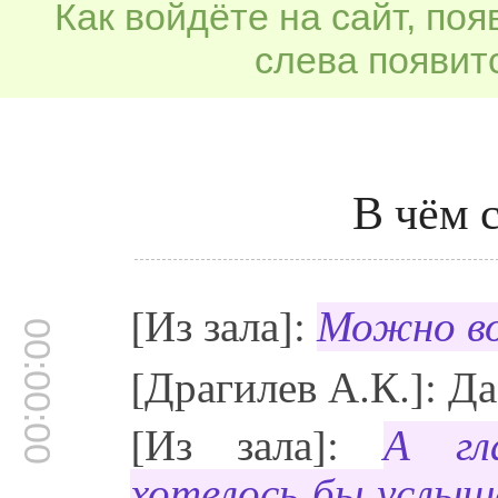
Как войдёте на сайт, по
слева появитс
В чём 
[Из зала]:
Можно в
00:00:00
[Драгилев А.К.]: Да
[Из зала]:
А гл
хотелось бы услыш