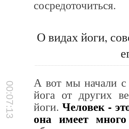
сосредоточиться.
О видах йоги, со
е
А вот мы начали с 
00:07:13
йога от других в
Человек - эт
йоги.
она имеет много