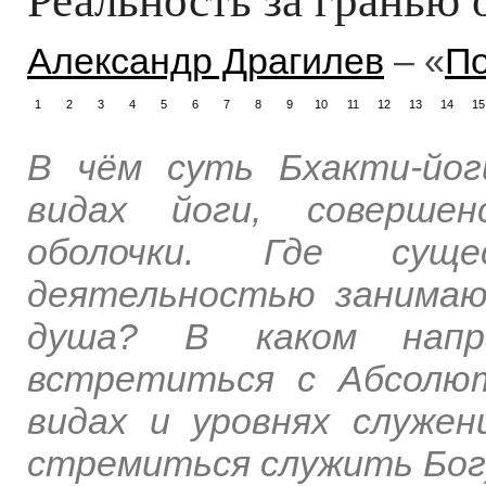
Александр Драгилев
– «
По
1
2
3
4
5
6
7
8
9
10
11
12
13
14
15
В чём суть Бхакти-йог
видах йоги, соверше
оболочки. Где суще
деятельностью занимаю
душа? В каком напра
встретиться с Абсолю
видах и уровнях служе
стремиться служить Бог