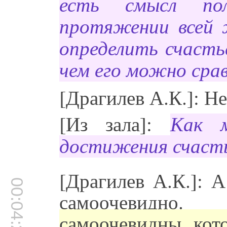
есть смысл по
протяжении всей 
определить счасть
чем его можно сра
[Драгилев А.К.]: Н
[Из зала]:
Как м
достижения счастья
[Драгилев А.К.]: А
00:04:24
самоочевидно
самоочевидны, кот