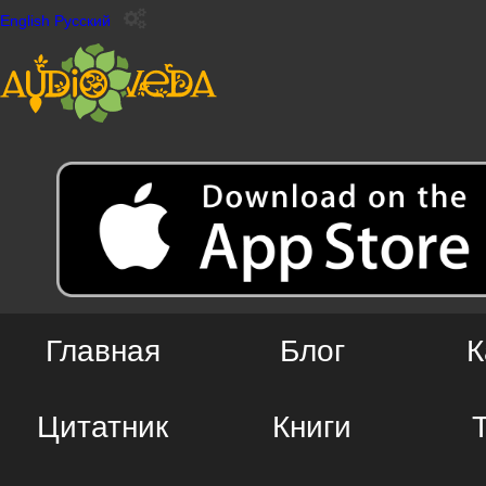
English
Русский
Главная
Блог
К
Цитатник
Книги