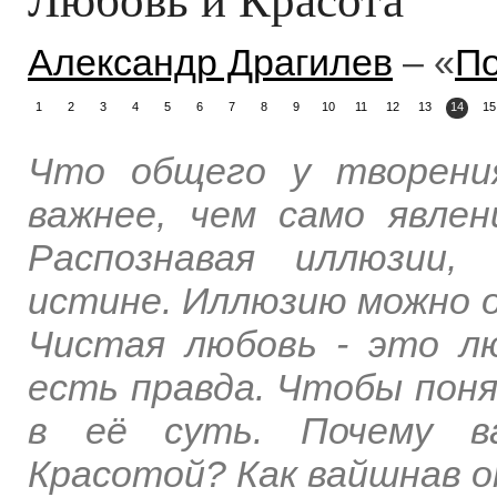
Александр Драгилев
– «
По
1
2
3
4
5
6
7
8
9
10
11
12
13
14
15
Что общего у творени
важнее, чем само явлен
Распознавая иллюзии,
истине. Иллюзию можно о
Чистая любовь - это лю
есть правда. Чтобы пон
в её суть. Почему ва
Красотой? Как вайшнав 