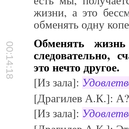
жизни, а это бесс
обменять одну копе
Обменять жизнь
00:14:18
следовательно, с
это нечто другое.
[Из зала]:
Удовлетв
[Драгилев А.К.]: А
[Из зала]:
Удовлетв
[Драгилев А.К.]: Э