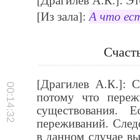
[Из зала]:
А что ес
Счасть
[Драгилев А.К.]: 
00:14:32
потому что переж
существования. 
переживаний. Следо
в данном случае вы