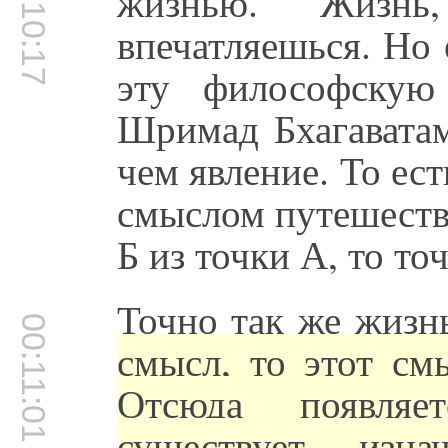
00:10:17
жизнью. Жизн
впечатляешься. Но
эту философскую
Шримад Бхагаватам
чем явление. То ест
смыслом путешеств
Б из точки А, то то
Точно так же жизн
00:11:01
смысл, то этот см
Отсюда появляе
существует изн