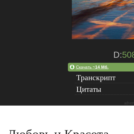
D:
50
Скачать
~14 Мб.
Транскрипт
Цитаты
adver
Любовь и Красота