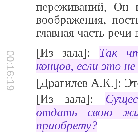
переживаний, Он 
воображения, пост
главная часть речи
[Из зала]:
Так чт
00:16:19
концов, если это н
[Драгилев А.К.]: Э
[Из зала]:
Суще
отдать свою жи
приобрету?