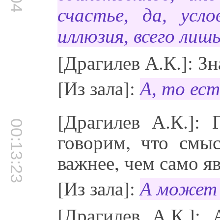
счастье, да, усл
иллюзия, всего лишь
[Драгилев А.К.]: Зн
[Из зала]:
А, то ес
[Драгилев А.К.]:
00:13:23
говорим, что смыс
важнее, чем само я
[Из зала]:
А может
[Драгилев А.К.]: