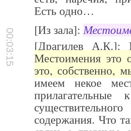
Есть одно…
[Из зала]:
Местоиме
00:03:15
[Драгилев А.К.]:
Местоимения это о
это, собственно, м
имеем некое ме
прилагательные 
существительног
содержания. Что та