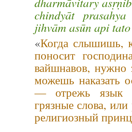
dharmāvitary asṛṇib
chindyāt prasahya
jihvām asūn api tato
«
Когда слышишь, к
поносит господин
вайшнавов, нужно 
можешь наказать о
— отрежь язык н
грязные слова, или
религиозный прин