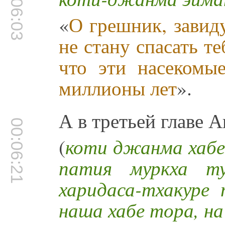
00:06:03
«
О грешник, зави
не стану спасать те
что эти насекомы
миллионы лет
».
А в третьей главе 
00:06:21
(
коти джанма хабе
патия муркха т
харидаса-тхакуре 
наша хабе тора, на