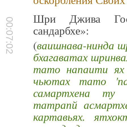
Шри Джива Гос
00:07:02
сандарбхе»:
(
ваишнава-нинда ш
бхагаватах шринва
тато напаити ях 
чьютах тато 'па
самартхена ту н
татрапй асмартхе
картавьях. ятхо