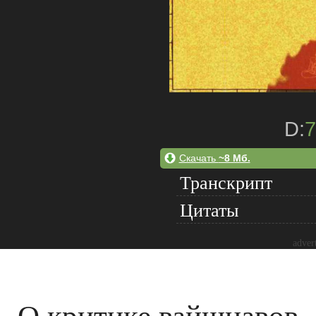
D:
7
Скачать
~8 Мб.
Транскрипт
Цитаты
adver
О критике вайшнавов