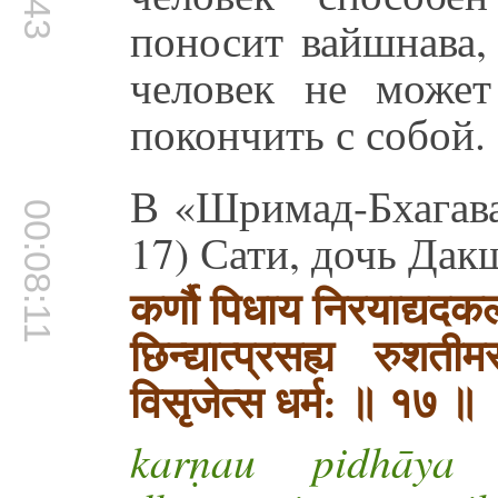
поносит вайшнава,
человек не может
покончить с собой.
В «Шримад-Бхагава
00:08:11
17) Сати, дочь Дак
कर्णौ पिधाय निरयाद्यदकल्प
छिन्द्यात्प्रसह्य रुशती
विसृजेत्स धर्म: ॥ १७ ॥
karṇau pidhāya