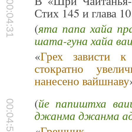
В «Шри Чайтанья-б
00:04:31
Стих 145 и глава 10
(
ята папа хайа п
шата-гуна хайа ва
«
Грех зависти к
стократно увелич
нанесено вайшнаву
(
йе папиштха ваи
00:04:51
джанма джанма ад
«
Грешник, с