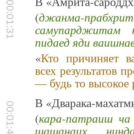
В «Амрита-сароддх
00:01:31
(
джанма-прабхр
самупарджитам
пидаед яди ваишна
«
Кто причиняет в
всех результатов 
— будь то высокое 
В «Дварака-махатмь
00:01:49
(
кара-патраиш ча
шашанаих нин