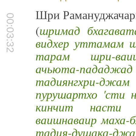
Шри Рамануджачарь
00:03:32
(
шримад бхагават
видхер уттамам ш
тарам шри-ваиш
ачьюта-пададж
тадиянгхри-джам
пурушартхо 'сти 
кинчит насти 
ваишнаваир маха-б
тадия-душака-джа