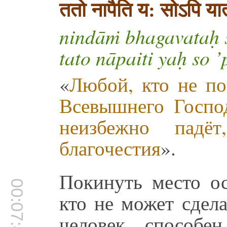
ततो नापैति य: सोऽपि यात
nindāṁ bhagavataḥ ś
tato nāpaiti yaḥ so 
«
Любой, кто не по
Всевышнего Госпо
неизбежно падё
благочестия
».
Покинуть место о
00:07:43
кто не может сдела
человек способе