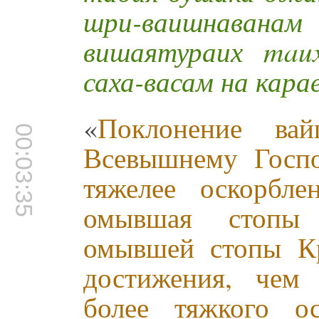
шри-ваишнаван
вишаятураих mau
саха-васам на кара
«
Поклонение ва
00:03:35
Всевышнему Госпо
тяжелее оскорбл
омывшая стопы
омывшей стопы К
достижения, чем
более тяжкого ос