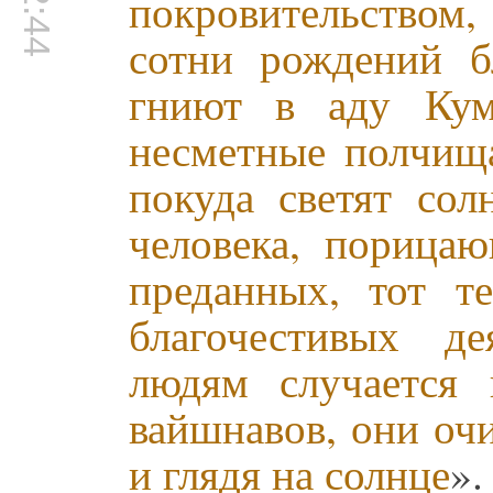
покровительством,
сотни рождений б
гниют в аду Кум
несметные полчища
покуда светят сол
человека, порица
преданных, тот те
благочестивых д
людям случается 
вайшнавов, они оч
и глядя на солнце
».