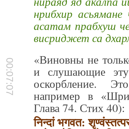
нираяд яд акалпа 
нрибхир асьямане
асатам прабхуш ч
висриджет са дхар
«Виновны не тольк
00:07:07
и слушающие эту
оскорбление. Эт
например в «Шрим
Глава 74. Стих 40):
निन्दां भगवत: श‍ृण्वंस्तत