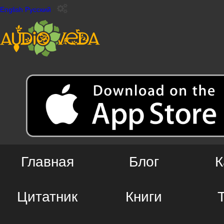
English
Русский
Главная
Блог
К
Цитатник
Книги