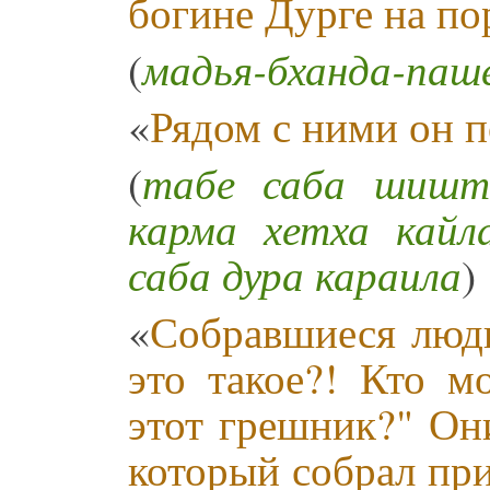
богине Дурге на п
(
мадья-бханда-паше
«
Рядом с ними он 
(
табе саба шишта
карма хетха кайл
саба дура караила
)
«
Собравшиеся люди
это такое?! Кто м
этот грешник?" Он
который собрал пр