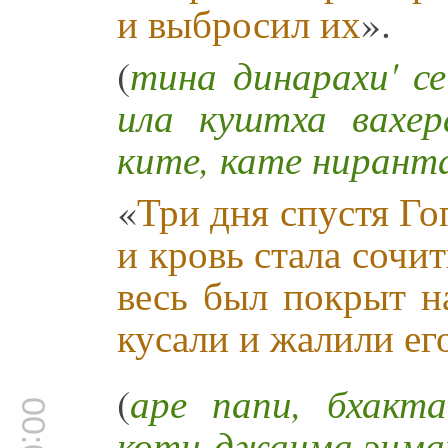
и выбросил их
».
(
тина динарахи' се
ила куштха вахер
ките, кате нирант
«
Три дня спустя Го
и кровь стала сочит
весь был покрыт н
кусали и жалили ег
(
аре папи, бхакт
коти-джанма эимат