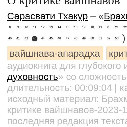
Сарасвати Тхакур
– «
Брах
8
9
10
11
12
13
14
15
16
17
18
19
20
21
22
)
40
41
42
43
44
45
46
47
48
49
50
51
52
53
вайшнава-апарадха
кри
аудиокнига для глубокого
духовность
»
со сложность
длительность:
00:09:04
| к
исходный материал: Бра
критике вайшнавов-2023-
последняя редакция текст