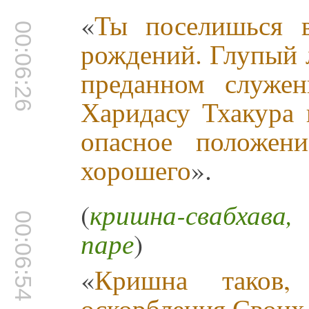
«
Ты поселишься 
00:06:26
рождений. Глупый 
преданном служе
Харидасу Тхакура 
опасное положен
хорошего
».
(
кришна-свабхава
00:06:54
паре
)
«
Кришна таков,
оскорбления Своих