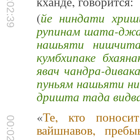
00:02:39
кханде, говорится:
(
йе ниндати хриш
рупинам шата-дж
нашьяти нишчита
кумбхипаке бхаяна
явач чандра-дивак
пуньям нашьяти н
дришта тада видв
«
Те, кто поноси
00:02:44
вайшнавов, преб