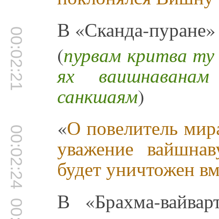
В «Сканда-пуране» 
00:02:21
(
пурвам критва ту
ях ваишнаванам
санкшаям
)
«
О повелитель мира
00:02:24
уважение вайшнав
будет уничтожен вм
В «Брахма-вайвар