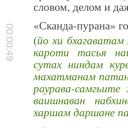
словом, делом и да
«Сканда-пурана» го
00:00:49
(
йо хи бхагаватам
кароти тасья на
сутах ниндам кур
махатманам патан
раурава-самгьите
ваишнаван набхи
харшам даршане п