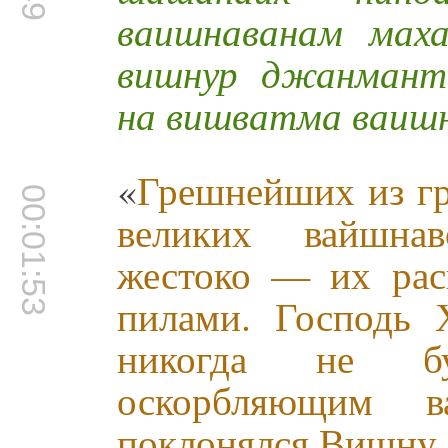
ваишнаванам мах
вишнур джанмант
на вишватма ваиш
«
Грешнейших из гр
00:01:53
великих вайшнав
жестоко — их рас
пилами. Господь 
никогда не бу
оскорбляющим 
поклонялся Вишну 