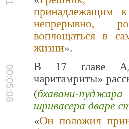
принадлежащим к 
непрерывно, р
воплощаться в са
жизни
».
В 17 главе Ад
00:05:08
чаритамриты» расск
(
бхавани-пуджар
шривасера дваре с
«
Он положил прин