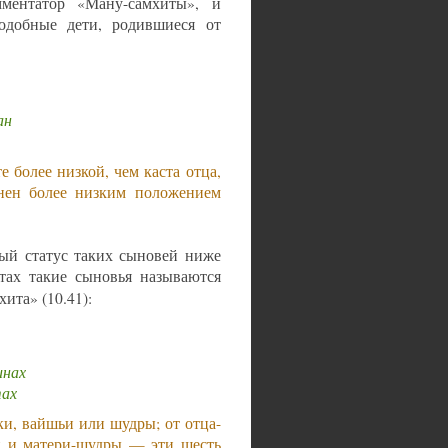
мментатор «Ману-самхиты», и
одобные дети, родившиеся от
ан
 более низкой, чем каста отца,
рнен более низким положением
вый статус таких сыновей ниже
тах такие сыновья называются
ита» (10.41):
инах
тах
и, вайшьи или шудры; от отца-
и и матери-шудры — эти шесть