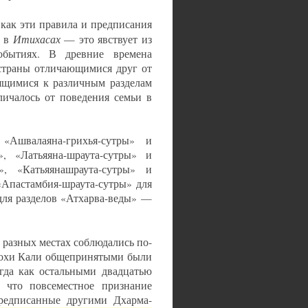
 как эти правила и предписания
Итихасах
и в
— это явствует из
обытиях. В древние времена
 страны отличающимися друг от
ящимися к различным разделам
личалось от поведения семьи в
«Ашвалаяна-грихья-сутры» и
», «Латьяяна-шраута-сутры» и
ы», «Катьяянашраута-сутры» и
«Апастамбия-шраута-сутры» для
для разделов «Атхарва-веды» —
разных местах соблюдались по-
эпохи Кали общепринятыми были
гда как остальными двадцатью
, что повсеместное признание
предписанные другими Дхарма-