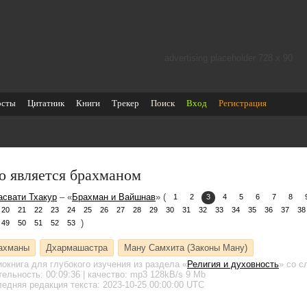
advertising placeholder 728 х 90
осты
Цитатник
Книги
Трекер
Поиск
Вход
Регистрация
о является брахманом
асвати Тхакур
– «
Брахман и Вайшнав
» (
1
2
3
4
5
6
7
8
20
21
22
23
24
25
26
27
28
29
30
31
32
33
34
35
36
37
38
)
49
50
51
52
53
ахманы
Дхармашастра
Ману Самхита (Законы Ману)
иокнига для глубокого изучения
из раздела «
Религия и духовность
»
со с
тельность:
00:09:36
| качество:
mp3
128kB/s
9 Mb
едняя редакция текста: 2023-10-25 00:00:00 UTC