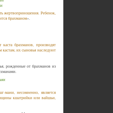
ах
ть жертвоприношения. Ребенок,
дится брахманом
».
т каста брахманов, производят
м кастам, их сыновья наследуют
ья, рожденные от брахманов из
ахманами.
шях
г-мани, несомненно, является
енщины кшатрийки или вайшьи,