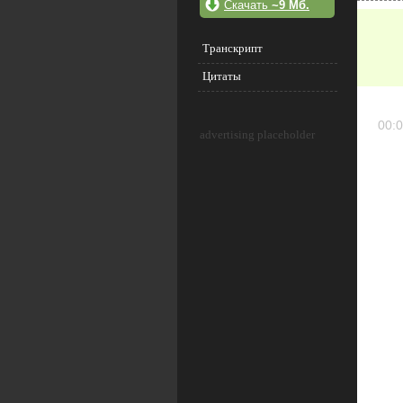
Скачать
~9 Мб.
Транскрипт
Цитаты
00:0
advertising placeholder