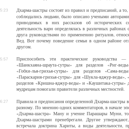
Дхарма-шастры состоят из правил и предписаний, а то,
5:23
соблюдались людьми, было описано учеными авторам
приводимых в них рассказов об исторических с
деятельность варн определялась в различных районах
друга руководствами по применению ритуалов, относ
Вед. Вот почему поведение семьи в одном районе от
другом.
Приспособить эти практические руководства — 
5:57
«Шанкхаяна-шраута-сутры» для разделов «Риг-веды
«Гобхи-лья-грихья-сутры» для разделов «Сама-вед
«Параскария-грихья-сутры» для «Шукла-яджур-веды», 
разделов «Кришна-яджур-веды» и «Каушитака-сутры» 
мудрецам помогали правители различных местностей.
Правила и предписания определенной Дхарма-шастры в 
6:27
разному. По мнению одних комментаторов, в начале 
«Дхарма-шастра» Ману и учение Парашары Муни, то
Дхарма-шастрами пренебрегали. Другие утверждают
встречала доктрина Хариты, а виды деятельности, 