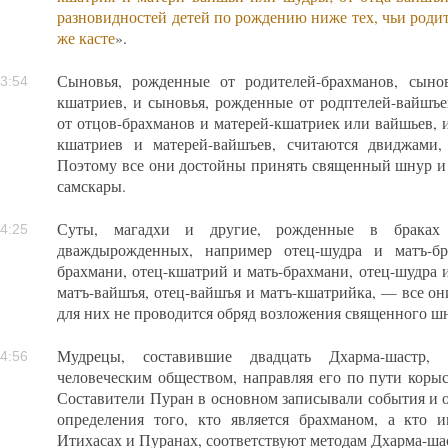
разновидностей детей по рождению ниже тех, чьи роди
же касте
».
Сыновья, рожденные от родителей-брахманов, сыно
3:54
кшатриев, и сыновья, рожденные от родптелей-вайшъе
от отцов-брахманов и матерей-кшатриек или вайшьев, 
кшатриев и матерей-вайшъев, считаются двиджами,
Поэтому все они достойны принять священный шнур и
самскары.
Суты, магадхи и другие, рожденные в браках
4:25
дваждырожденных, например отец-шудра и матъ-бр
брахмани, отец-кшатрий и мать-брахмани, отец-шудра 
матъ-вайшъя, отец-вайшъя и матъ-кшатрийка, — все он
для них не проводится обряд возложения священного ш
Мудрецы, составившие двадцать Дхарма-шастр, 
4:56
человеческим обществом, направляя его по пути корыс
Составители Пуран в основном записывали события и 
определения того, кто является брахманом, а кто 
Итихасах и Пуранах, соответствуют методам Дхарма-ша