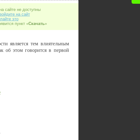
на сайте не доступны
войдите на сайт
лайте это
оявится пункт «
Скачать
»
ости является тем влиятельным
ак об этом говорится в первой
х
.