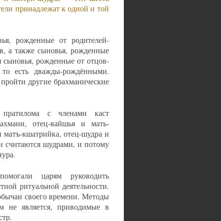
тели принадлежат к одной и той
вья, рожденные от родителей-
в, а также сыновья, рожденные
и сыновья, рожденные от отцов-
 то есть дважды-рождёнными.
 пройти другие брахманические
 пратилома с членами каст
ахмани, отец-вайшья и мать-
и матъ-кшатрийка, отец-шудра и
и считаются шудрами, и потому
нура.
помогали царям руководить
тной ритуальной деятельности.
обычаи своего времени. Методы
им не является, приводимые в
стр.