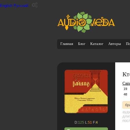
English
Русский
Главная
Блог
Каталог
Авторы
П
Кт
Сар
19
48
бр
ауд
дли
посл
D:
125
L:
51
F:
4