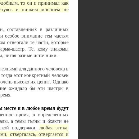
 удобным, то он и принимал как
етуясь и ничьим мнением не
и, составленных в различных
ли особое внимание тем частям
ом отвергали те части, которые
арма-шастр. Те, кому знакомы
м, читая разные источники.
езными для данного человека в
 тогда этот конкретный человек
 очень высоко их ценит. Однако
ание ожидало бы эти шастры в
время.
м месте и в любое время будут
ленное время, в определенных
алы, а темы гъяны и бхакти не
какой поддержки,
любая этика,
и, отвергалась, отвергается и