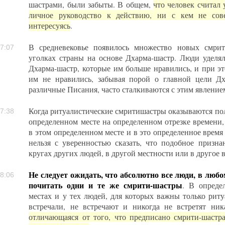
шастрами, были забыты. В общем,
что человек считал
личное руководство к действию, ни с кем не сов
интересуясь
.
В средневековье появилось множество новых смрит
7:07
уголках страны на основе Дхарма-шастр. Люди уделя
Дхарма-шастр, которые им больше нравились, и при эт
им не нравились, забывая порой о главной цели Дх
различные Писания, часто сталкиваются с этим явление
Когда ритуалистические смритишастры оказываются пол
7:38
определенном месте на определенном отрезке времени,
в этом определенном месте и в это определенное время
нельзя с уверенностью сказать, что подобное призн
кругах других людей, в другой местности или в другое 
Не следует ожидать, что абсолютно все люди, в любо
8:06
почитать одни и те же смрити-шастры
. В опреде
местах и у тех людей, для которых важны только риту
встречали, не встречают и никогда не встретят ни
отличающаяся от того, что предписано смрити-шастрам