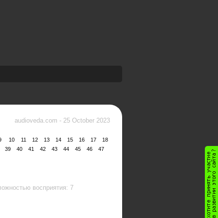
audioveda.com
-
25 October 2023
9
10
11
12
13
14
15
16
17
18
39
40
41
42
43
44
45
46
47
ложностью восприятия: 7