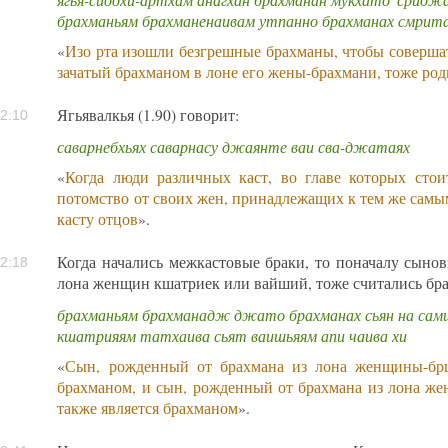
брахманьям брахманенаивам утпанно брахманах смрит
«
Изо рта изошли безгрешные брахманы, чтобы соверша
зачатый брахманом в лоне его жены-брахмани, тоже ро
Ягьявалкья (1.90) говорит:
2:10
саварнебхьях саварнасу джаянте ваи сва-джатаях
«
Когда люди различных каст, во главе которых стои
потомство от своих жен, принадлежащих к тем же самы
касту отцов
».
Когда начались межкастовые браки, то поначалу сынов
2:18
лона женщин кшатриек или вайший, тоже считались бр
брахманьям брахманадж джато брахманах сьян на сам
кшатрияям татхаива сьят ваишьяям апи чаива хи
«
Сын, рожденный от брахмана из лона женщины-брш
брахманом, и сын, рожденный от брахмана из лона ж
также является брахманом
».