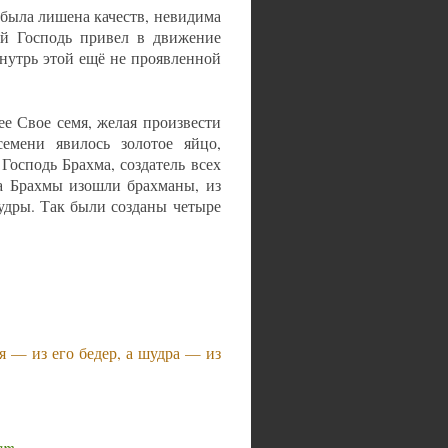
 была лишена качеств, невидима
ый Господь привел в движение
нутрь этой ещё не проявленной
ее Свое семя, желая произвести
семени явилось золотое яйцо,
Господь Брахма, создатель всех
та Брахмы изошли брахманы, из
удры. Так были созданы четыре
я — из его бедер, а шудра — из
жат