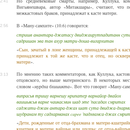
Но средневековые смарты, например, Куллука, ко
2:41
Вигьянешвара, автор «Митакшары», считают, что п
межкастовых браков, принадлежат к касте матери.
В «Ману-самхите» (10.6) говорится:
2:56
стришв анантара-джатасу двиджаирутпадитанн сут
садришан эва тан ахур матри-доша-вигархитан
«
Сын, зачатый в лоне женщины, принадлежащей к касте
принадлежит к той же касте, что и отец, но оскве
матери
».
По мнению таких комментаторов, как Куллука, касто
3:13
отцовского, но выше материнского. В некоторых мес
мурдха бхишикта
словом «
». Вот что говорит «Ману-самх
випрасья тришу варнешу нрипатер варнайор двайох
ваишьясья варне чаикасмин шад эте 'пасадах смритах
саджати-джан антара-джах шат сута двиджа-дхарм
шудранам ту садхарманах capee 'падхвамса-джах смри
«
Дети, рожденные от отца-брахмана и матери-кшатрийк
кшатрия и матери вайшьи или шудры; от отца-вайшъ