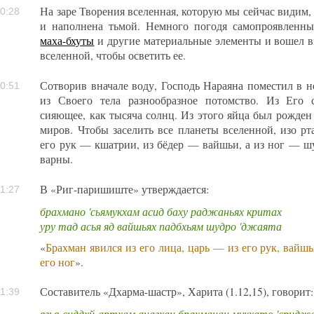
На заре Творения вселенная, которую мы сейчас видим,
0:28
и наполнена тьмой. Немного погодя самопроявленн
маха-бхуты
и другие материальные элементы и вошел в
вселенной, чтобы осветить ее.
Сотворив вначале воду, Господь Нараяна поместил в н
0:51
из Своего тела разнообразное потомство. Из Его 
сияющее, как тысяча солнц. Из этого яйца был рожден 
миров. Чтобы заселить все планеты вселенной, изо р
его рук — кшатрии, из бёдер — вайшьи, а из ног — ш
варны.
В «Риг-паришиште» утверждается:
1:27
брахмано 'сьямукхам асид баху раджаньях критах
уру тад асья яд вайшьях падбхьям шудро 'джаята
«
Брахман явился из его лица, царь — из его рук, вайшь
его ног
».
Составитель «Дхарма-шастр», Харита (1.12,15), говорит:
1:39
ягья-сиддхй-артхам анагхан брахманан мукхато 'срид