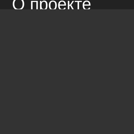
О проекте
Над сайтом раб
Соглашение с 
Стандарты: