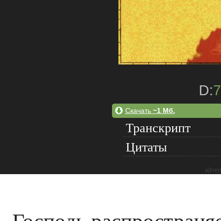
D:
7
Скачать
~1 Мб.
Транскрипт
Цитаты
adver
Господь распространя