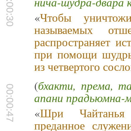
00:00:30
нича-шудра-двара 
«
Чтобы уничтож
называемых от
распространяет ис
при помощи шудры
из четвертого сосл
(
бхакти, према, т
00:00:47
апани прадьюмна-
«
Шри Чайтанья 
преданное служен