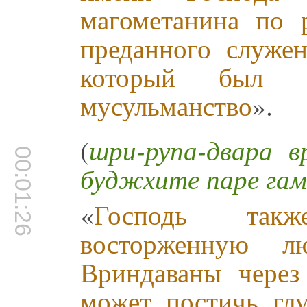
магометанина по 
преданного служен
который был п
мусульманство
».
(
шри-рупа-двара в
00:01:26
буджхите паре гам
«
Господь так
восторженную 
Вриндаваны чере
может постичь гл