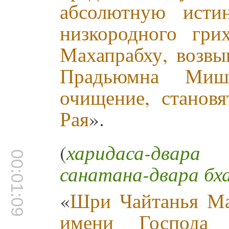
абсолютную исти
низкородного гр
Махапрабху, возвы
Прадьюмна Миш
очищение, станов
Рая
».
(
харидаса-двара
00:01:09
санатана-двара бх
«
Шри Чайтанья Мах
имени Господа 