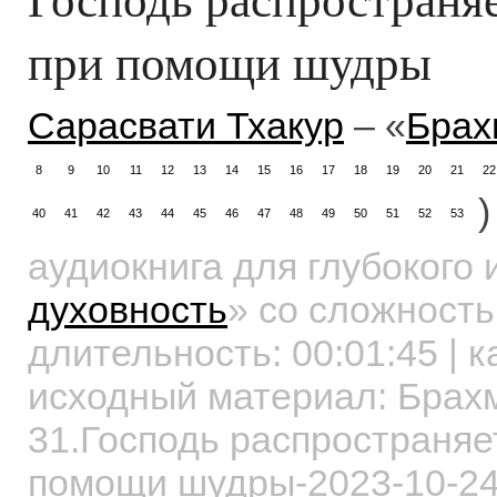
при помощи шудры
Сарасвати Тхакур
– «
Брах
8
9
10
11
12
13
14
15
16
17
18
19
20
21
22
)
40
41
42
43
44
45
46
47
48
49
50
51
52
53
аудиокнига для глубокого
духовность
»
со сложность
длительность:
00:01:45
| к
исходный материал: Бра
31.Господь распространяе
помощи шудры-2023-10-2