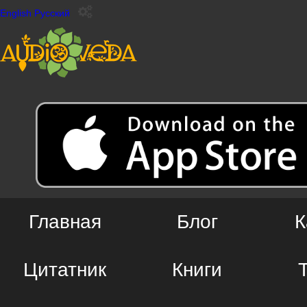
English
Русский
Главная
Блог
К
Цитатник
Книги