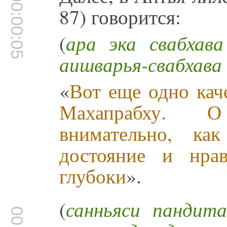
00:00:05
87) говорится:
(
ара эка свабхава
аишварья-свабхава 
«
Вот еще одно кач
Махапрабху. О
внимательно, ка
достояние и нра
глубоки
».
(
санньяси пандит