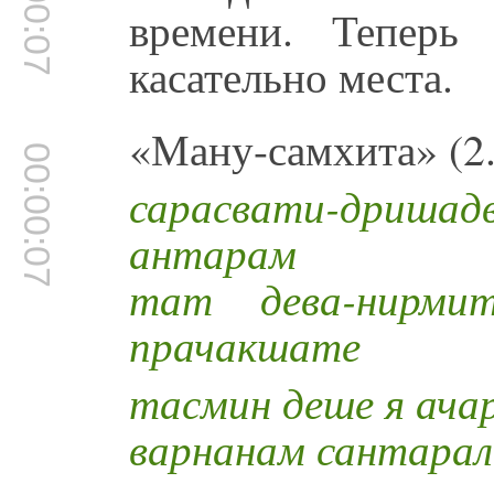
00:00:07
времени. Теперь
касательно места.
«Ману-самхита» (2.
00:00:07
сарасвати-дриш
антарам
тат дева-нирми
прачакшате
тасмин деше я ача
варнанам сантарал