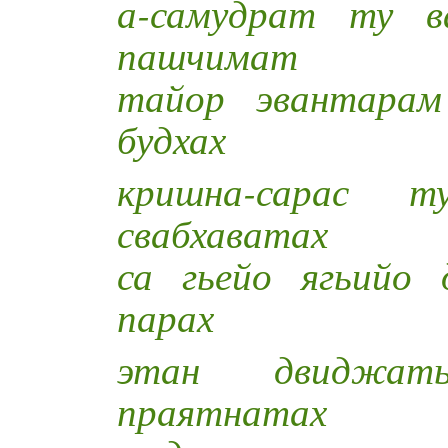
а-самудрат ту в
пашчимат
тайор эвантарам
будхах
кришна-сарас 
свабхаватах
са гьейо ягьийо
парах
этан двиджат
праятнатах