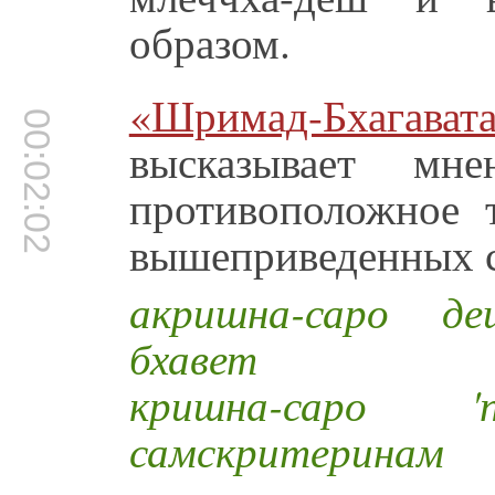
образом.
«Шримад-Бхагава
00:02:02
высказывает мн
противоположное 
вышеприведенных с
акришна-саро де
бхавет
кришна-саро 
самскритеринам