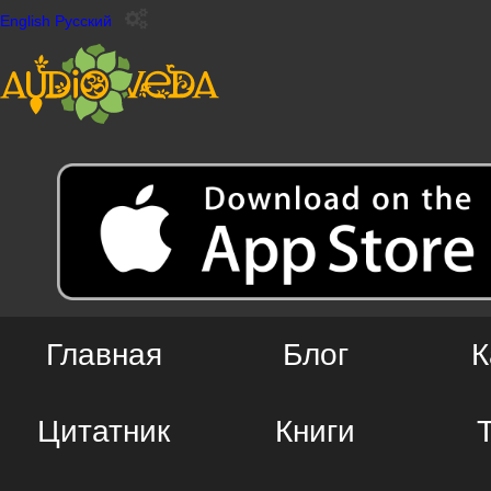
English
Русский
Главная
Блог
К
Цитатник
Книги