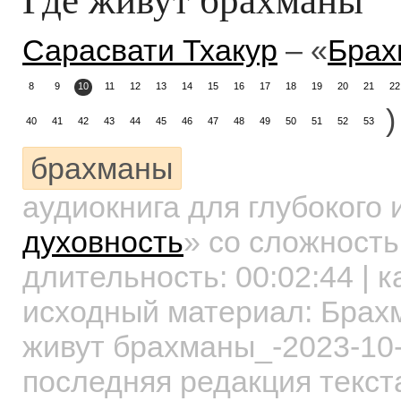
Сарасвати Тхакур
– «
Брах
8
9
10
11
12
13
14
15
16
17
18
19
20
21
22
)
40
41
42
43
44
45
46
47
48
49
50
51
52
53
брахманы
аудиокнига для глубокого
духовность
»
со сложность
длительность:
00:02:44
| к
исходный материал: Бра
живут брахманы_-2023-10
последняя редакция текст