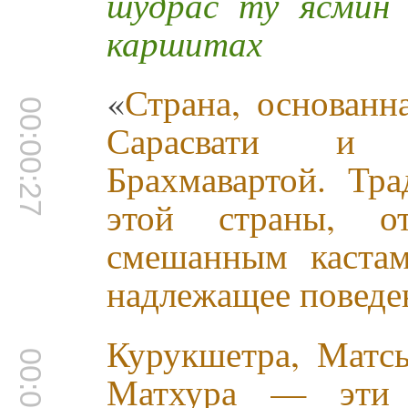
шудрас ту ясмин 
каршитах
«
Страна, основанн
00:00:27
Сарасвати и Д
Брахмавартой. Тр
этой страны, 
смешанным кастам,
надлежащее поведе
Курукшетра, Матс
00:00:45
Матхура — эти 