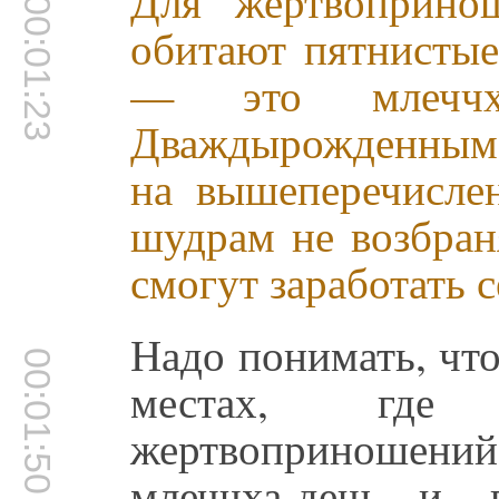
Для жертвоприно
00:01:23
обитают пятнистые
— это млеччха
Дваждырожденным 
на вышеперечисле
шудрам не возбраня
смогут заработать 
Надо понимать, чт
00:01:50
местах, где 
жертвоприноше
млеччха-деш и 