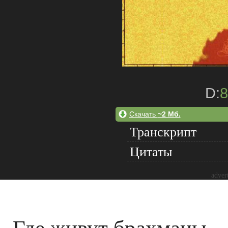
D:
8
Скачать
~2 Мб.
Транскрипт
Цитаты
adver
Где живут брахманы