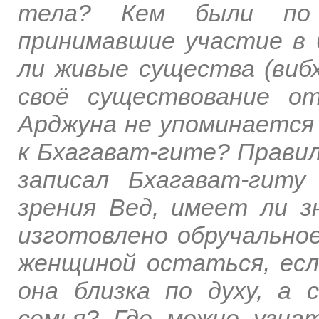
тела? Кем были по 
принимавшие участие в
ли живые существа (виб
своё существование о
Арджуна не упоминается 
к Бхагават-гите? Правил
записал Бхагават-гит
зрения Вед, имеет ли з
изготовлено обручальное
женщиной остаться, есл
она близка по духу, а 
семья? Где можно узнат