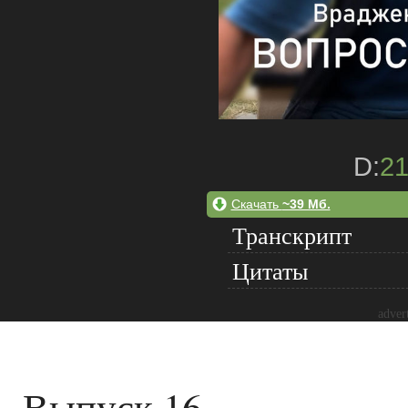
D:
21
Скачать
~39 Мб.
Транскрипт
Цитаты
adver
Выпуск 16