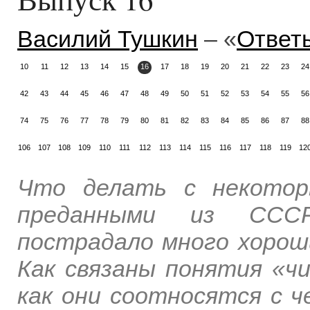
Василий Тушкин
– «
Ответ
10
11
12
13
14
15
16
17
18
19
20
21
22
23
24
42
43
44
45
46
47
48
49
50
51
52
53
54
55
56
74
75
76
77
78
79
80
81
82
83
84
85
86
87
88
106
107
108
109
110
111
112
113
114
115
116
117
118
119
12
Что делать с некотор
преданными из СССР
пострадало много хорош
Как связаны понятия «ч
как они соотносятся с 