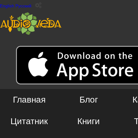
English
Русский
Главная
Блог
К
Цитатник
Книги