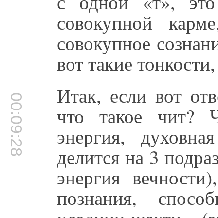
с одной «т», эт
совокупной карм
совокупное сознан
вот такие тонкости
Итак, если вот от
00:09:28
что такое чит? 
энергия, духовна
делится на 3 подра
энергия вечности)
познания, спосо
хладини-шакти (