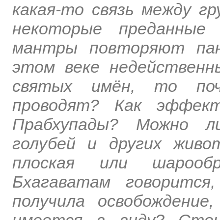
какая-то связь между гр
некоторые преданные 
мантры повторяют пан
этом веке недейственны
святых имён, то поч
проводят? Как эффек
Прабхупады? Можно л
голубей и других жив
плоская или шарооб
Бхагаватам говорится
получила освобождение
имеется в виду? Стои