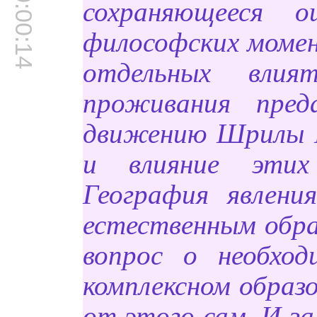
00:00:14
сохраняющееся о
философских момен
отдельных влия
проживания пред
движению Шрилы П
и влияние этих
География явлен
естественным обра
вопрос о необход
комплексном образ
от этого сам. И з