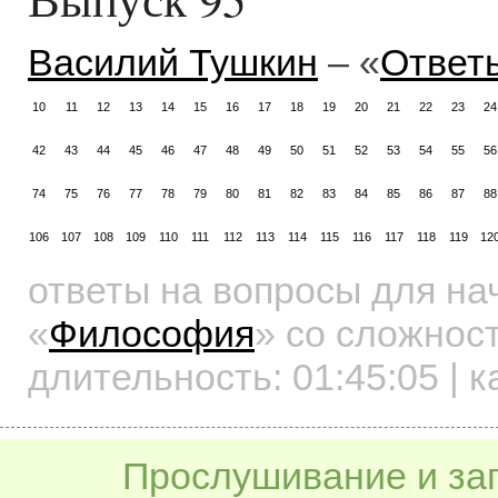
Василий Тушкин
– «
Ответ
10
11
12
13
14
15
16
17
18
19
20
21
22
23
24
42
43
44
45
46
47
48
49
50
51
52
53
54
55
56
74
75
76
77
78
79
80
81
82
83
84
85
86
87
88
106
107
108
109
110
111
112
113
114
115
116
117
118
119
12
ответы на вопросы для н
«
Философия
»
со сложност
длительность:
01:45:05
| к
Прослушивание и заг