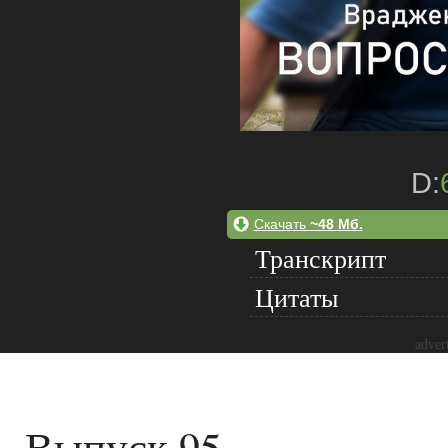
D:
Скачать
~48 Мб.
Транскрипт
Цитаты
adver
Выпуск 95