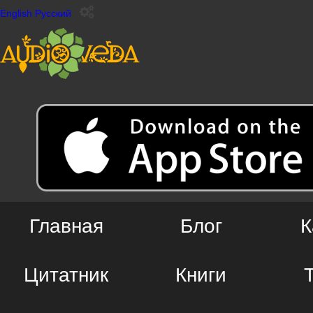
English
Русский
Главная
Блог
К
Цитатник
Книги