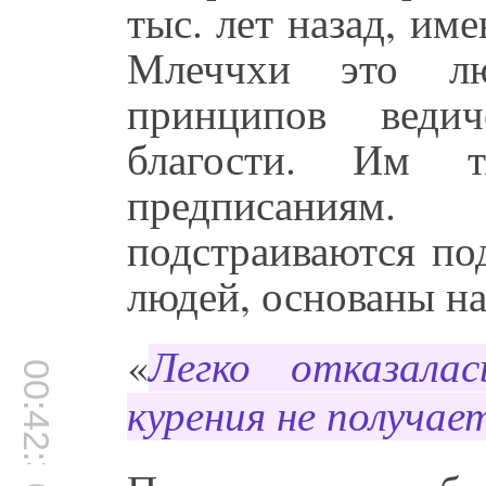
тыс. лет назад, им
Млеччхи это л
принципов веди
благости. Им т
предписания
подстраиваются по
людей, основаны на
«
Легко отказала
00:42:30
курения не получае