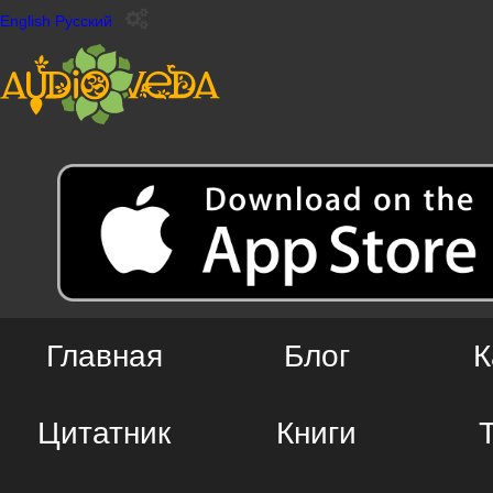
English
Русский
Главная
Блог
К
Цитатник
Книги