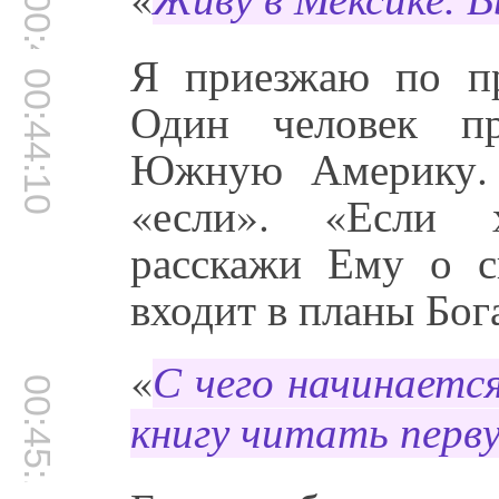
Живу в Мексике. В
00:44:03
Я приезжаю по пр
00:44:10
Один человек пр
Южную Америку. 
«если». «Если 
расскажи Ему о с
входит в планы Бога
«
С чего начинаетс
00:45:15
книгу читать перв