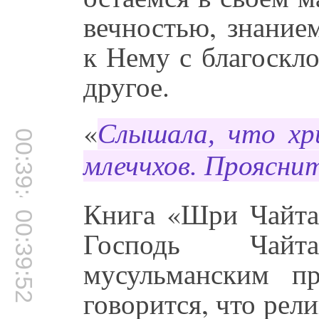
вечностью, знание
к Нему с благоскл
другое.
«
Слышала, что хр
00:39:42
млеччхов. Проясни
Книга «Шри Чайтан
00:39:52
Господь Чайт
мусульманским п
говорится, что рел