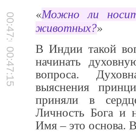
«
Можно ли носит
00:47:01
»
животных?
В Индии такой воп
00:47:15
начинать духовну
вопроса. Духов
выяснения принц
приняли в серд
Личность Бога и н
Имя – это основа. 