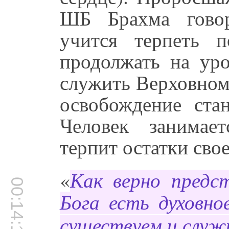
ШБ Брахма говор
учится терпеть 
продолжать на уро
служить Верховному
освобождение ста
Человек занимае
терпит остатки сво
«
Как верно пред
00:14:10
Бога есть духовно
существуем и служ