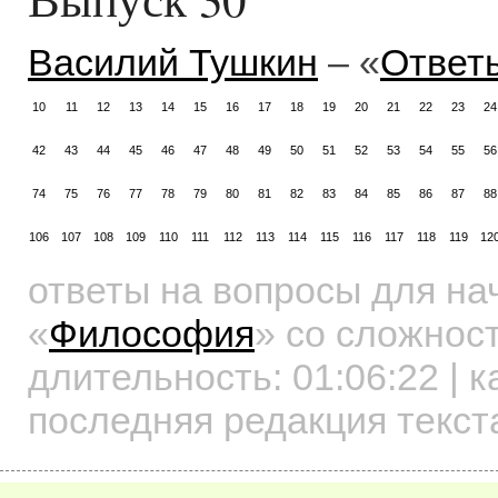
Василий Тушкин
– «
Ответ
10
11
12
13
14
15
16
17
18
19
20
21
22
23
24
42
43
44
45
46
47
48
49
50
51
52
53
54
55
56
74
75
76
77
78
79
80
81
82
83
84
85
86
87
88
106
107
108
109
110
111
112
113
114
115
116
117
118
119
12
ответы на вопросы для н
«
Философия
»
со сложност
длительность:
01:06:22
| к
последняя редакция текст