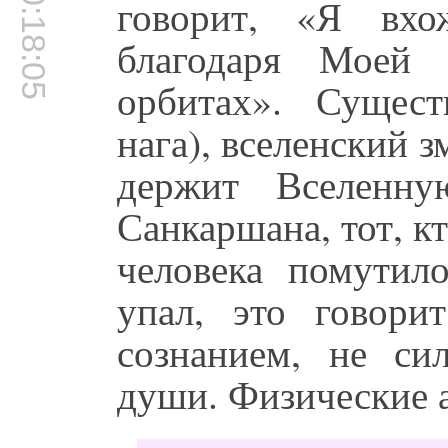
00:18:05
говорит, «Я вх
благодаря Моей 
орбитах». Сущес
нага), вселенский з
держит Вселенну
Санкаршана, тот, кт
человека помутило
упал, это говори
сознанием, не си
души. Физические 