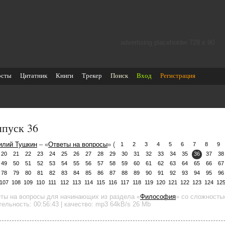
advertising placeholder 728 х 90
осты
Цитатник
Книги
Трекер
Поиск
Вход
Регистрация
пуск 36
илий Тушкин
– «
Ответы на вопросы
» (
1
2
3
4
5
6
7
8
9
20
21
22
23
24
25
26
27
28
29
30
31
32
33
34
35
36
37
38
49
50
51
52
53
54
55
56
57
58
59
60
61
62
63
64
65
66
67
78
79
80
81
82
83
84
85
86
87
88
89
90
91
92
93
94
95
96
107
108
109
110
111
112
113
114
115
116
117
118
119
120
121
122
123
124
12
еты на вопросы для начинающих
из раздела «
Философия
»
со сложностью
тельность:
00:56:43
| качество:
mp3
64kB/s
26 Mb