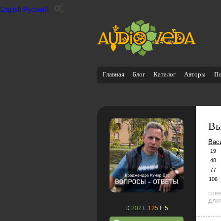
English
Русский
Главная
Блог
Каталог
Авторы
П
Вы
Вас
19
48
77
106
отв
дли
D:
202
L:
125
F:
5