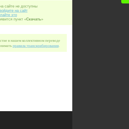
на сайте не доступны
войдите на сайт
лайте это
оявится пункт «
Скачать
»
астие в нашем коллективном переводе
понимать
правила транскрибирования
.