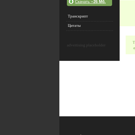
Скачать
~26 Мб.
Транскрипт
Цитаты
Т
advertising placeholder
а