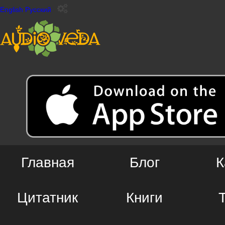
English
Русский
Главная
Блог
К
Цитатник
Книги