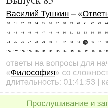
Василий Тушкин
– «
Ответ
10
11
12
13
14
15
16
17
18
19
20
21
22
23
24
42
43
44
45
46
47
48
49
50
51
52
53
54
55
56
74
75
76
77
78
79
80
81
82
83
84
85
86
87
88
106
107
108
109
110
111
112
113
114
115
116
117
118
119
12
ответы на вопросы для н
«
Философия
»
со сложност
длительность:
01:41:53
| к
Прослушивание и заг