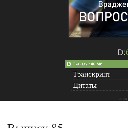
D:
Скачать
~46 Мб.
Транскрипт
Цитаты
adver
Выпуск 85