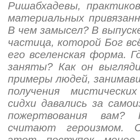
Ришабхадевы, практиков
материальных привязан
В чем замысел? В выпуске
частица, которой Бог в
его вселенская форма. 
заняты? Как он выгляд
примеры людей, занимав
получения мистических
сидхи давались за само
пожертвования вам? 
считают героизмом. С
этот поступок менее