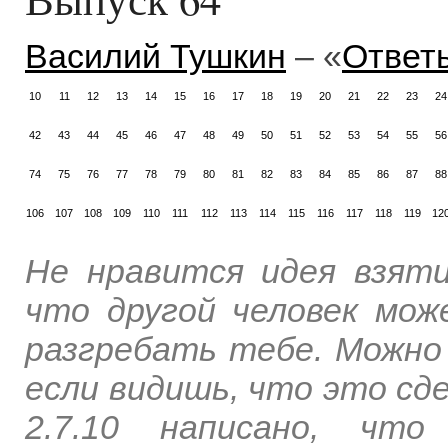
Василий Тушкин
– «
Ответ
10
11
12
13
14
15
16
17
18
19
20
21
22
23
24
42
43
44
45
46
47
48
49
50
51
52
53
54
55
56
74
75
76
77
78
79
80
81
82
83
84
85
86
87
88
106
107
108
109
110
111
112
113
114
115
116
117
118
119
12
Не нравится идея взят
что другой человек мож
разгребать тебе. Можно
если видишь, что это с
2.7.10 написано, что