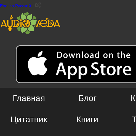
English
Русский
Главная
Блог
К
Цитатник
Книги