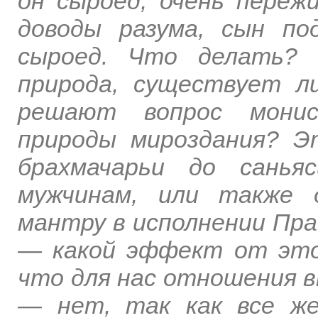
он сыроед, очень пере
доводы разума, сын по
сыроед. Что делать? 
природа, существует л
решают вопрос монист
природы мироздания? Э
брахмачарьи до сань
мужчинам, или также 
мантру в исполнении Пра
— какой эффект от этог
что для нас отношения вн
— нет, так как все ж