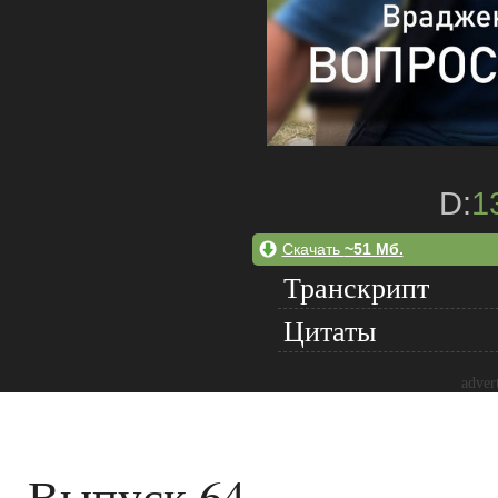
D:
1
Скачать
~51 Мб.
Транскрипт
Цитаты
adver
Выпуск 64