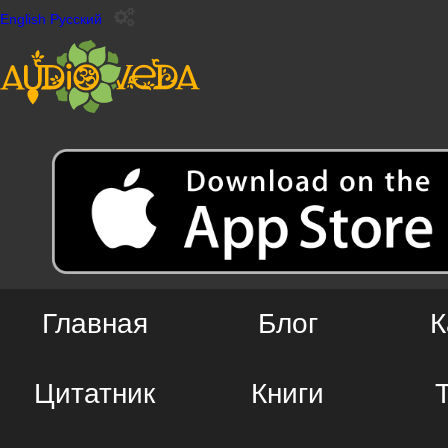
English
Русский
Главная
Блог
К
Цитатник
Книги