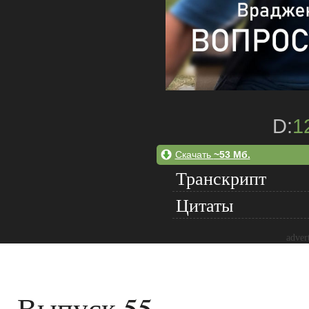
D:
1
Скачать
~53 Мб.
Транскрипт
Цитаты
adver
Выпуск 55