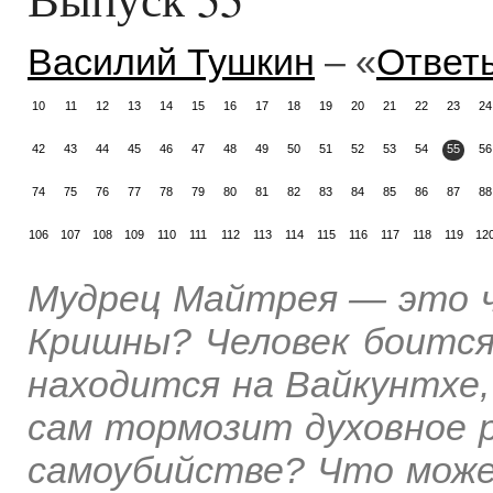
Василий Тушкин
– «
Ответ
10
11
12
13
14
15
16
17
18
19
20
21
22
23
24
42
43
44
45
46
47
48
49
50
51
52
53
54
55
56
74
75
76
77
78
79
80
81
82
83
84
85
86
87
88
106
107
108
109
110
111
112
113
114
115
116
117
118
119
12
Мудрец Майтрея — это ч
Кришны? Человек боится,
находится на Вайкунтхе,
сам тормозит духовное 
самоубийстве? Что може