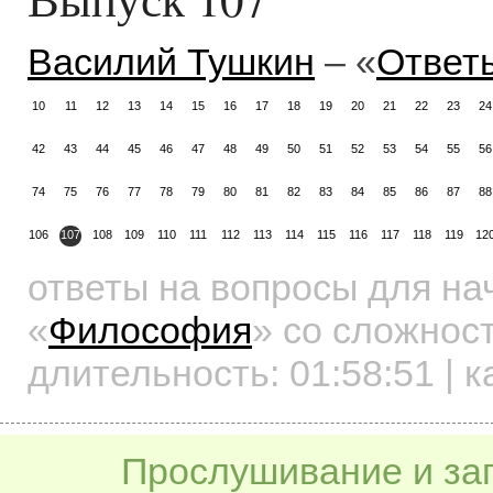
Василий Тушкин
– «
Ответ
10
11
12
13
14
15
16
17
18
19
20
21
22
23
24
42
43
44
45
46
47
48
49
50
51
52
53
54
55
56
74
75
76
77
78
79
80
81
82
83
84
85
86
87
88
106
107
108
109
110
111
112
113
114
115
116
117
118
119
12
ответы на вопросы для н
«
Философия
»
со сложност
длительность:
01:58:51
| к
Прослушивание и заг