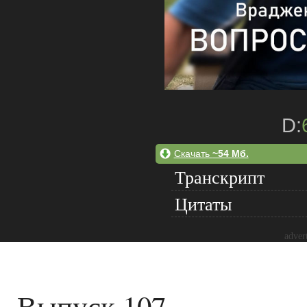
D:
Скачать
~54 Мб.
Транскрипт
Цитаты
adver
Выпуск 107