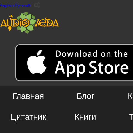
English
Русский
Главная
Блог
К
Цитатник
Книги