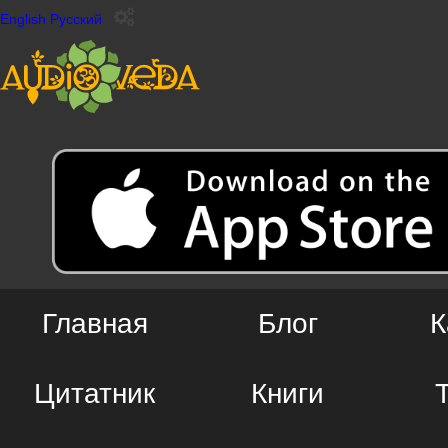
English
Русский
Главная
Блог
К
Цитатник
Книги