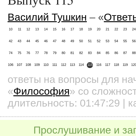
Василий Тушкин
– «
Ответ
10
11
12
13
14
15
16
17
18
19
20
21
22
23
24
42
43
44
45
46
47
48
49
50
51
52
53
54
55
56
74
75
76
77
78
79
80
81
82
83
84
85
86
87
88
106
107
108
109
110
111
112
113
114
115
116
117
118
119
12
ответы на вопросы для н
«
Философия
»
со сложност
длительность:
01:47:29
| к
Прослушивание и заг