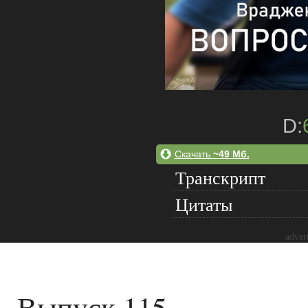
D:
Скачать
~49 Мб.
Транскрипт
Цитаты
adver
Выпуск 115