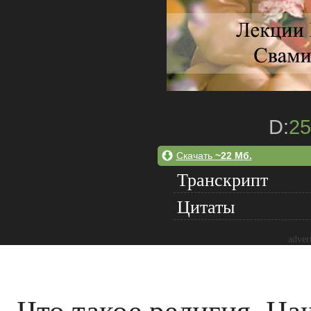
D:
25
Скачать
~22 Мб.
Транскрипт
Цитаты
adver
Что такое религия. На