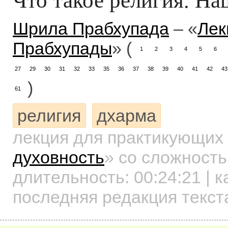
Шрила Прабхупада
– «
Лек
Прабхупады
» (
1
2
3
4
5
6
27
29
30
31
32
33
35
36
37
38
39
40
41
42
43
)
61
религия
дхарма
лекция для практикующих
духовность
»
со сложность
длительность:
00:24:21
| к
последняя редакция текст