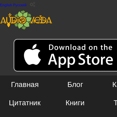
English
Русский
Главная
Блог
К
Цитатник
Книги