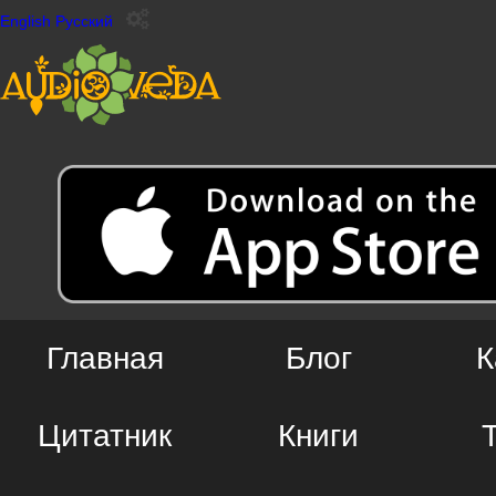
English
Русский
Главная
Блог
К
Цитатник
Книги