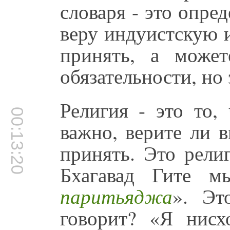
словаря - это опре
веру индуистскую 
принять, а може
обязательности, но 
Религия - это то,
00:13:20
важно, верите ли 
принять. Это рели
Бхагавад Гите м
паритьяджа
». Эт
говорит? «Я нисх