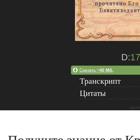
D:
1
Скачать
~40 Мб.
Транскрипт
Цитаты
adver
Получите знание от 