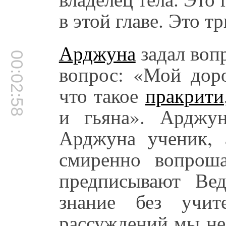
в этой главе. Это т
Арджуна
задал вопр
00:02:58
вопрос: «Мой доро
что такое
пракрити
и гьяна». Арджу
Арджуна ученик,
смиренно вопрош
предписывают Ве
знание без учит
рассуждений мы не