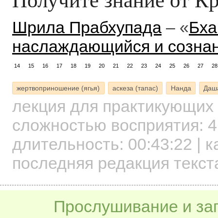
Шрила Прабхупада
– «
Бха
наслаждающийся и созна
14
15
16
17
18
19
20
21
22
23
24
25
26
27
28
жертвоприношение (ягья)
аскеза (тапас)
Нанда
Даш
лекция для практикующих
сложностью восприятия: 4
длительность:
00:43:22
| к
последняя редакция текст
Прослушивание и заг