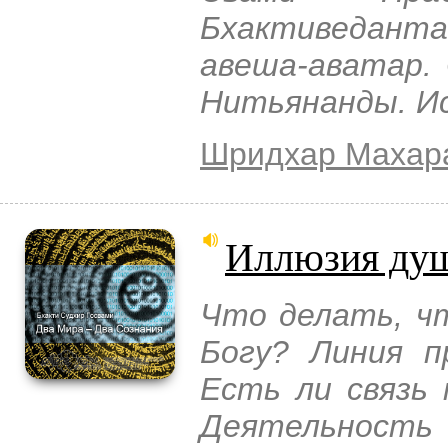
Бхактиведант
авеша-аватар. 
Нитьянанды. И
Шридхар Махар
Иллюзия ду
Что делать, чт
Богу? Линия п
Есть ли связь 
Деятельност