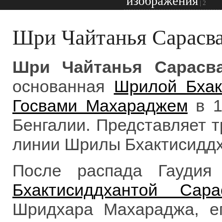
изображения
|
2
Шри Чайтанья Сарасв
Шри Чайтанья Сарасв
основанная
Шрилой Бхак
Госвами Махараджем
в 1
Бенгалии. Представляет 
линии Шрилы Бхактисиддх
После распада Гаудия
Бхактисиддхантой Сара
Шридхара Махараджа, ег