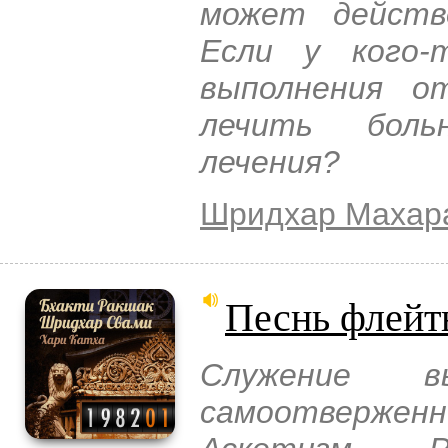
может действ
Если у кого-
выполнения о
лечить боль
лечения?
Шридхар Махар
Песнь флей
Служение в
самоотвержен