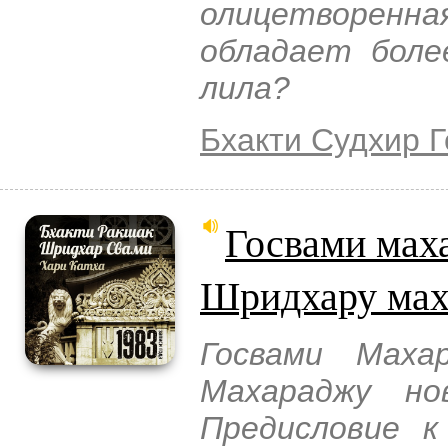
олицетворенна
обладает боле
лила?
Бхакти Судхир 
Госвами мах
Шридхару мах
Госвами Маха
Махараджу но
Предисловие 