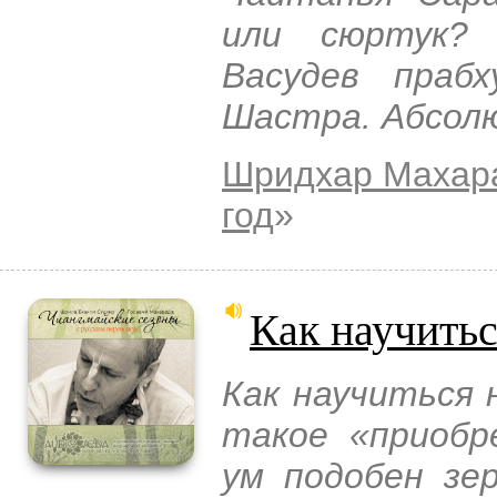
или сюртук?
Васудев праб
Шастра. Абсолю
Шридхар Махар
год
»
Как научитьс
Как научиться 
такое «приобр
ум подобен зер