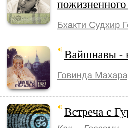
пожизненног
Бхакти Судхир 
Вайшнавы - 
Говинда Махар
Встреча с Гу