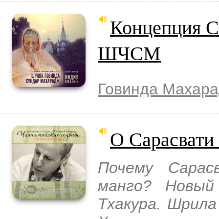
Концепция С
ШЧСМ
Говинда Махар
О Сарасвати
Почему Сарас
манго? Новый
Тхакура. Шрил