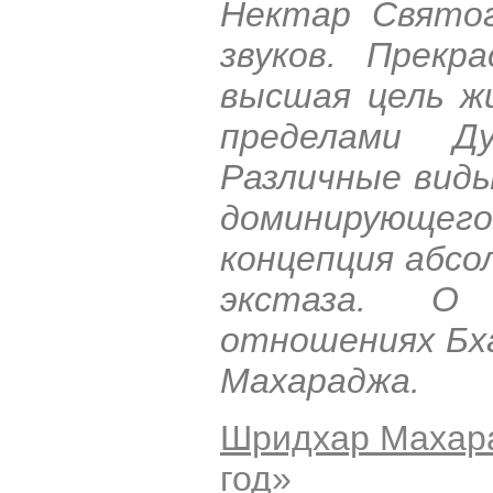
Нектар Святог
звуков. Прекр
высшая цель жи
пределами Ду
Различные вид
доминирующего 
концепция абс
экстаза. О
отношениях Бх
Махараджа.
Шридхар Махар
год
»