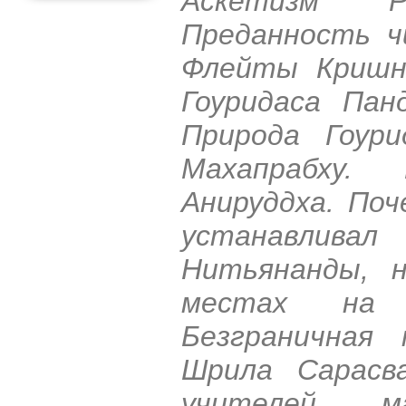
Аскетизм Р
Преданность ч
Флейты Кришн
Гоуридаса Пан
Природа Гоур
Махапрабху. В
Анируддха. По
устанавлива
Нитьянанды, н
местах на 
Безграничная
Шрила Сарасв
учителей м