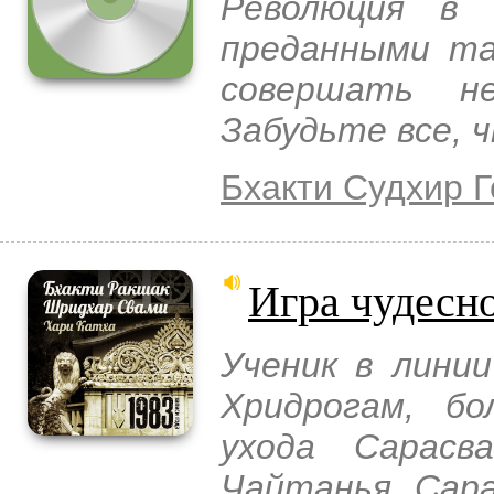
Революция в 
преданными та
совершать не
Забудьте все, 
Бхакти Судхир 
Игра чудесн
Ученик в линии
Хридрогам, бо
ухода Сарасв
Чайтанья Сар