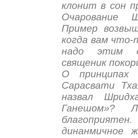
клонит в сон 
Очарование 
Пример возвыш
когда вам что-
надо этим д
священик покор
О принципах 
Сарасвати Тха
назвал Шридх
Ганешом»? 
благоприяте
динанмичное ж