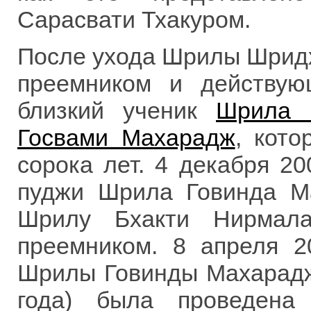
Сарасвати Тхакуром.
После ухода Шрилы Шридх
преемником и действую
близкий ученик
Шрила 
Госвами Махарадж
, кото
сорока лет. 4 декабря 20
пуджи Шрила Говинда М
Шрилу Бхакти Нирмал
преемником. 8 апреля 2
Шрилы Говинды Махараджа
года) была проведена