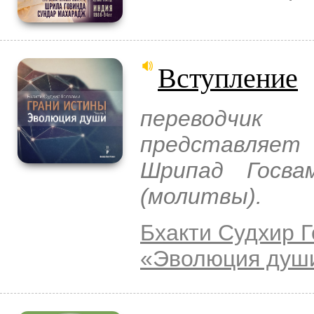
Вступление
переводчик
представляет
Шрипад Госва
(молитвы).
Бхакти Судхир 
«Эволюция душ