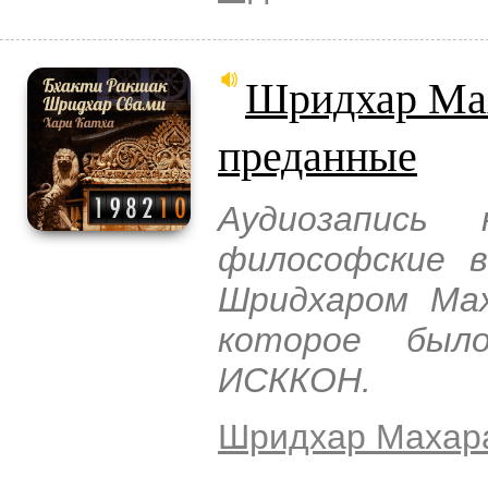
Шридхар Мах
преданные
Аудиозапись
философские в
Шридхаром Мах
которое был
ИСККОН.
Шридхар Махар