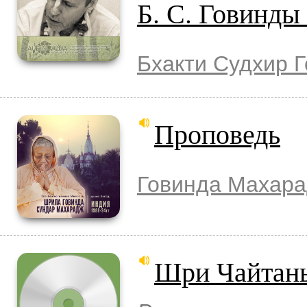
Б. С. Говинд
Бхакти Судхир 
Проповедь
Говинда Махар
Шри Чайтань