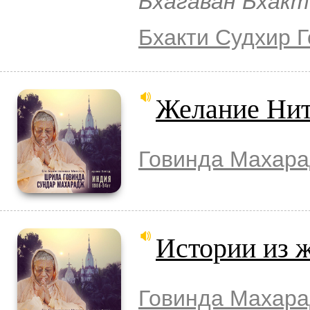
Бхагаван Бхакт
Бхакти Судхир 
Желание Нит
Говинда Махар
Истории из 
Говинда Махар