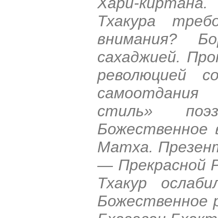
Хари-киртана
Тхакура треб
внимания? Б
сахаджией. Про
революцией с
самоотдания 
стиль» поэ
Божественное в
Матха. Презен
— Прекрасной 
Тхакур ослаби
Божественное р