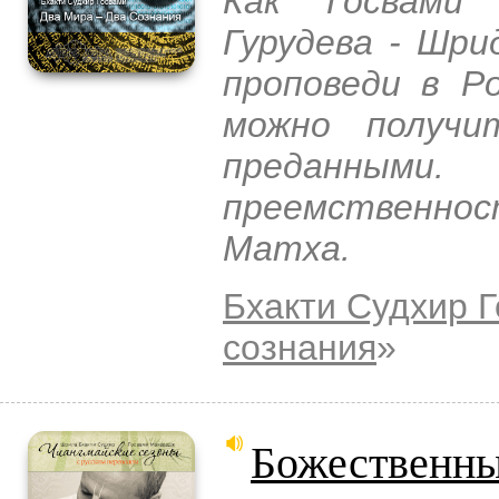
Как Госвами
Гурудева - Шр
проповеди в Р
можно получи
преданным
преемственно
Матха.
Бхакти Судхир 
сознания
»
Божественны