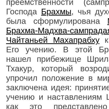
преемственности (сам
Господа
Брахмы
, чья ду
была сформулирована
Брахма-Мадхва-сампрада
Чайтаньей Махапрабху
ка
Его учению. В этой Бра
нашел прибежище Шрила
Тхакур, который возро
упрочил положение в ми
заключена идея: приняти
учению и наставлениям 
как это представлено