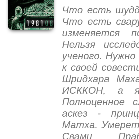
Что есть шудд
Что есть свар
изменяется п
Нельзя иссле
ученого. Нужн
к своей совест
Шридхара Маха
ИСККОН, а 
Полноценное с
аскез - прин
Матха. Умерет
Свами Праб