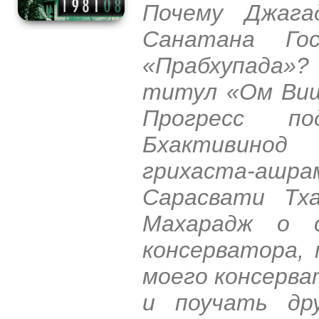
Почему Джага
Санатана Го
«Прабхупада»
титул «Ом Виш
Прогресс по
Бхактивинод 
грихаста-аш
Сарасвати Тха
Махарадж о с
консерватора,
моего консерв
и поучать др