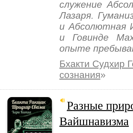
служение Абсо
Лазаря. Гумани
и Абсолютная 
и Говинде Ма
опыте пребыва
Бхакти Судхир 
сознания
»
Разные прир
Вайшнавизма