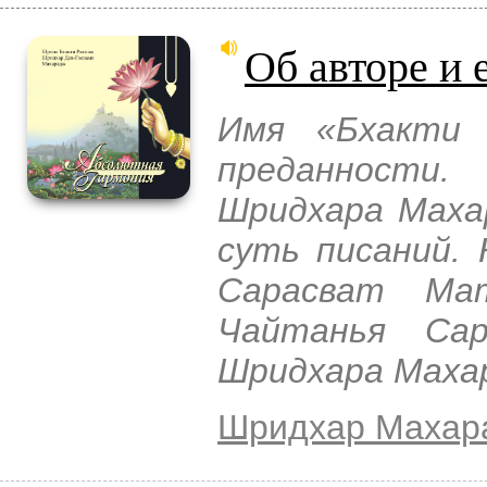
Об авторе и 
Имя «Бхакти 
преданности
Шридхара Маха
суть писаний.
Сарасват Ма
Чайтанья Са
Шридхара Махар
Шридхар Махар