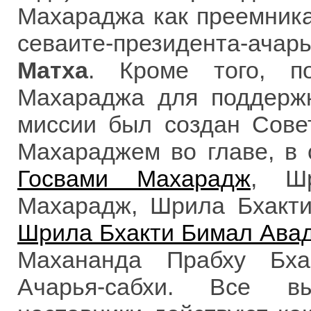
Махараджа как преемник
севаите-президента-ача
Матха
. Кроме того, 
Махараджа для поддержк
миссии был создан Сове
Махараджем во главе, в 
Госвами Махарадж
, Ш
Махарадж, Шрила Бхакт
Шрила Бхакти Бимал Ава
Махананда Прабху Бха
Ачарья-сабхи. Все вы