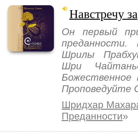
Навстречу за
Он первый пр
преданности. 
Шрилы Прабху
Шри Чайтанье
Божественное 
Проповедуйте 
Шридхар Махар
Преданности
»