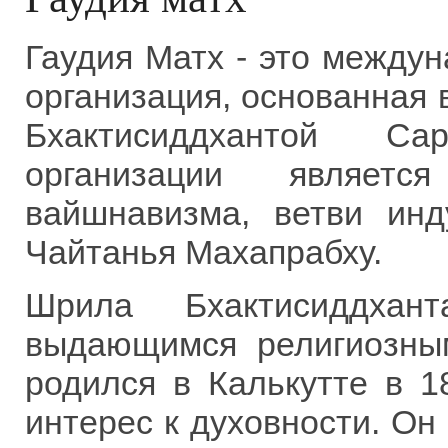
Гаудия Матх - это между
организация, основанная 
Бхактисиддхантой Са
организации является
вайшнавизма, ветви инд
Чайтанья Махапрабху.
Шрила Бхактисиддхан
выдающимся религиозны
родился в Калькутте в 1
интерес к духовности. Он