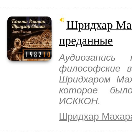
Шридхар Мах
преданные
Аудиозапись
философские в
Шридхаром Мах
которое был
ИСККОН.
Шридхар Махар