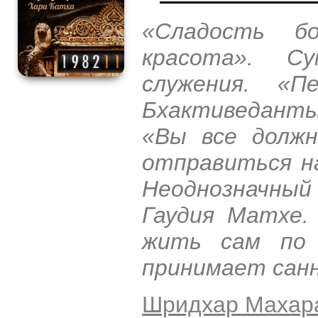
«Сладость б
красота». С
служения. «П
Бхактиведанты
«Вы все долж
отправиться н
Неоднозначный 
Гаудия Матхе.
жить сам по 
принимает санн
Шридхар Махар