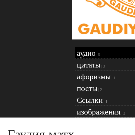
аудио
|
9
цитаты
|
3
афоризмы
|
1
посты
|
2
Ссылки
|
1
изображения
|
2
Гаудия матх