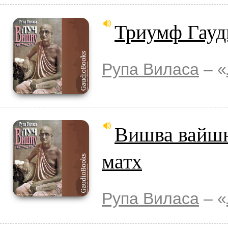
Триумф Гауд
Рупа Виласа
– «
Вишва вайшн
матх
Рупа Виласа
– «