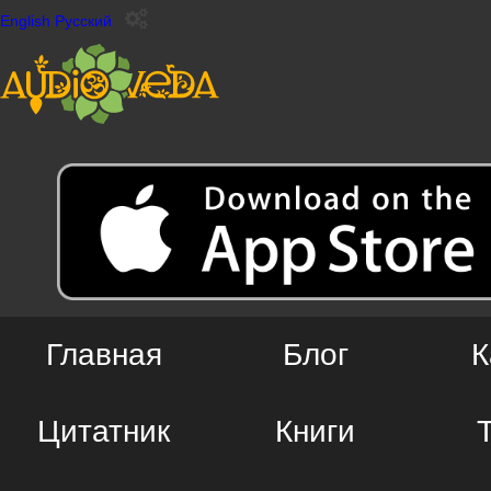
English
Русский
Главная
Блог
К
Цитатник
Книги