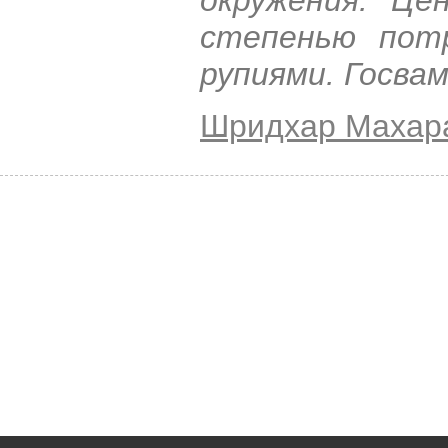
степенью пот
рупиями. Госва
Шридхар Махар