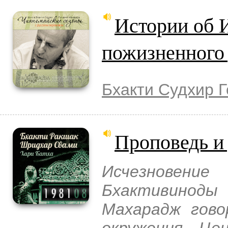
Истории об
пожизненног
Бхакти Судхир 
Проповедь и
Исчезновен
Бхактивинод
Махарадж гово
окружения. Це