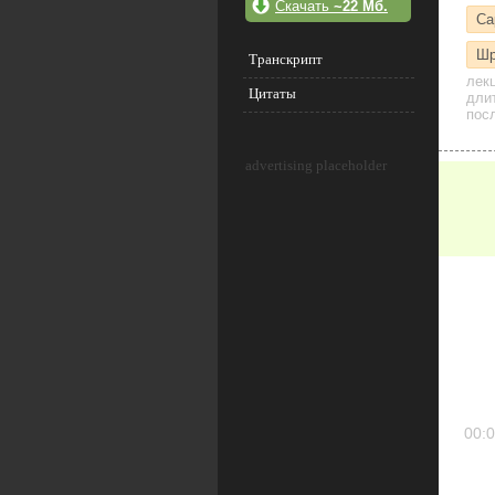
Скачать
~22 Мб.
Са
Шр
Транскрипт
лек
Цитаты
дли
посл
advertising placeholder
00:0