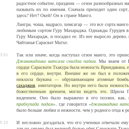
радостное событие, праздник — сезон разнообразных м
называть их по именам. Сначала приходит один сорт,
здесь? Нет? Окей! Он в стране Манго.
Лангра, чоша, мадрасо, химсагар — это все сорта манго
любимым сортом Гуру Махараджа. Однажды Гурудев вз
Гуру Махарадж, и посадил ее. Из нее выросло дерево,
Чайтанья Сарасват Матхе.
Так или иначе, когда наступал сезон манго, это прин
3:51
Джанакадхика ватсала снигдха падам
. Мы знаем от
сердце Сарасвати Тхакура была нежность Вриндавана, е
в его сердце, внутри. Внешне же он был в положен
никхила бхувана — обрушивающим атомные бом
сахаджия
, имитаторов. Но внутри него была нежность
божественным зрением, могли видеть это.
Шрила Г
видением. Оно было выражено в его поэзии, как, 
прабхупада падам
джанакадика ватс
», где говорится «
было больше любви и нежности, чем у родного отца к р
И несложно догадаться, что его ученики отвечали ему
5:10
для их сердец был великой болью обет Сарасвати Тхаку