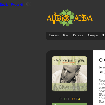
English
Русский
Главная
Блог
Каталог
Авторы
П
О 
Бха
18
Поч
Сар
инт
рев
Шри
Кри
D:
163
L:
167
F:
3
Бож