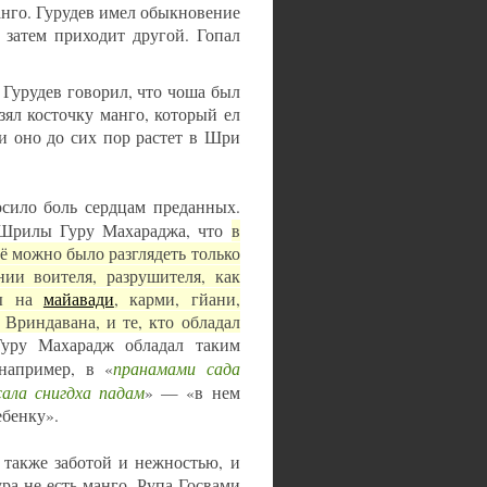
анго. Гурудев имел обыкновение
 затем приходит другой. Гопал
 Гурудев говорил, что чоша был
ял косточку манго, который ел
 и оно до сих пор растет в Шри
осило боль сердцам преданных.
 Шрилы Гуру Махараджа, что
в
ё можно было разглядеть только
ии воителя, разрушителя, как
бы на
майавади
, карми, гйани,
 Вриндавана, и те, кто обладал
уру Махарадж обладал таким
пранамами сада
например, в «
ала снигдха падам
» — «в нем
ебенку».
 также заботой и нежностью, и
ра не есть манго. Рупа Госвами