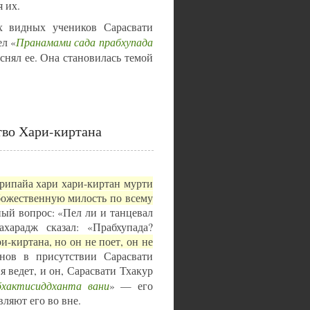
 их.
 видных учеников Сарасвати
Пранамами сада прабхупада
ел «
яснял ее. Она становилась темой
во Хари-киртана
рипайа хари хари-киртан мурти
божественную милость по всему
ый вопрос: «Пел ли и танцевал
харадж сказал: «Прабхупада?
-киртана, но он не поет, он не
нов в присутствии Сарасвати
 ведет, и он, Сарасвати Тхакур
бхактисиддханта вани
» — его
вляют его во вне.