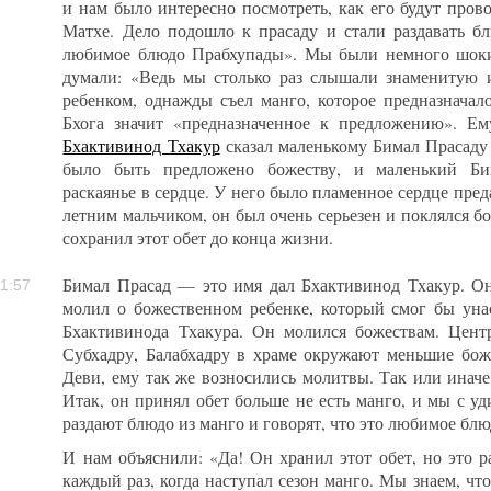
и нам было интересно посмотреть, как его будут пров
Матхе. Дело подошло к прасаду и стали раздавать б
любимое блюдо Прабхупады». Мы были немного шоки
думали: «Ведь мы столько раз слышали знаменитую и
ребенком, однажды съел манго, которое предназначал
Бхога значит «предназначенное к предложению». Е
Бхактивинод Тхакур
сказал маленькому Бимал Прасаду (
было быть предложено божеству, и маленький Би
раскаянье в сердце. У него было пламенное сердце преда
летним мальчиком, он был очень серьезен и поклялся бо
сохранил этот обет до конца жизни.
Бимал Прасад — это имя дал Бхактивинод Тхакур. Он
1:57
молил о божественном ребенке, который смог бы уна
Бхактивинода Тхакура. Он молился божествам. Цент
Субхадру, Балабхадру в храме окружают меньшие бож
Деви, ему так же возносились молитвы. Так или иначе
Итак, он принял обет больше не есть манго, и мы с у
раздают блюдо из манго и говорят, что это любимое бл
И нам объяснили: «Да! Он хранил этот обет, но это р
каждый раз, когда наступал сезон манго. Мы знаем, ч