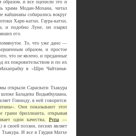
образом, и все оценили это и
ль храма Модан-Мохана, читал
шие вайшнавы собирались вокруг
отоки Хари-катхи, Гаура-катхи,
а, и подобно Луне, он озарял
авших его.
помянутое. То, что уже дано —
вершенным образом, и простое
что, что не явлено, и преданные
од их покровительством и по их
Махапрабху в «Шри Чайтанья-
 мы открыли Сарасвати Тхакура
в шлоке Баладева Видьябхушана,
ляет Говинду, в ней говорится:
атаны». Они показывают этот
е грани бриллианта, открывая
вает одни качества,
Рупа
—
в своей поэзии, песнях являет
 Тхакура. И все в Гаудия Матхе