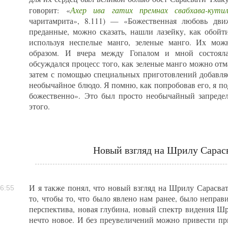
Ахер ива гатих премнах свабхава-кути
говорит: «
чаритамрита», 8.111) — «Божественная любовь дви
преданные, можно сказать, нашли лазейку, как обойти
используя неспелые манго, зеленые манго. Их мож
образом. И вчера между Гопалом и мной состояла
обсуждался процесс того, как зеленые манго можно от
затем с помощью специальных приготовлений добавляе
необычайное блюдо. Я помню, как попробовав его, я по
божественно». Это был просто необычайный запреде
этого.
Новый взгляд на Шрилу Сарас
И я также понял, что новый взгляд на Шрилу Сарасват
6:55
то, чтобы то, что было явлено нам ранее, было неправ
перспектива, новая глубина, новый спектр видения 
нечто новое. И без преувеличений можно привести пр