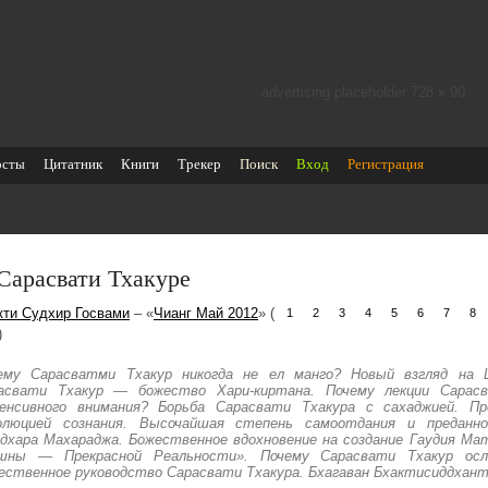
advertising placeholder 728 х 90
осты
Цитатник
Книги
Трекер
Поиск
Вход
Регистрация
Сарасвати Тхакуре
кти Судхир Госвами
– «
Чианг Май 2012
» (
1
2
3
4
5
6
7
8
)
ему Сарасватми Тхакур никогда не ел манго? Новый взгляд на 
асвати Тхакур — божество Хари-киртана. Почему лекции Сарасв
енсивного внимания? Борьба Сарасвати Тхакура с сахаджией. П
олюцией сознания. Высочайшая степень самоотдания и преданн
дхара Махараджа. Божественное вдохновение на создание Гаудия Мат
шны — Прекрасной Реальности». Почему Сарасвати Тхакур осл
ественное руководство Сарасвати Тхакура. Бхагаван Бхактисиддхант