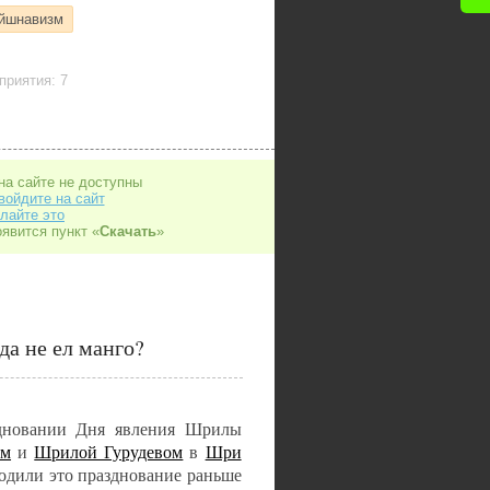
айшнавизм
приятия: 7
на сайте не доступны
войдите на сайт
лайте это
оявится пункт «
Скачать
»
да не ел манго?
здновании Дня явления Шрилы
ем
и
Шрилой Гурудевом
в
Шри
одили это празднование раньше