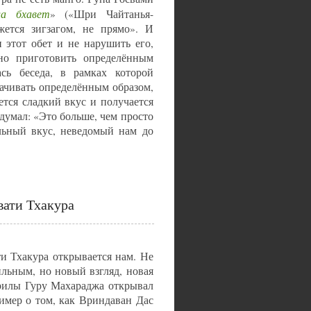
ла бхавет
» («Шри Чайтанья-
жется зигзагом, не прямо». И
 этот обет и не нарушить его,
но приготовить определённым
сь беседа, в рамках которой
мачивать определённым образом,
тся сладкий вкус и получается
думал: «Это больше, чем просто
льный вкус, неведомый нам до
вати Тхакура
и Тхакура открывается нам. Не
ильным, но новый взгляд, новая
Шрилы Гуру Махараджа открывал
имер о том, как Вриндаван Дас