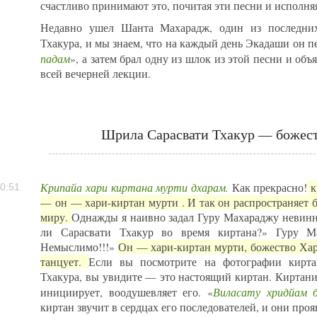
счастливо принимают это, почитая эти песни и исполняя
Недавно ушел Шанта Махарадж, один из последних
Тхакура, и мы знаем, что на каждый день Экадаши он п
падам
», а затем брал одну из шлок из этой песни и объ
всей вечерней лекции.
Шрила Сарасвати Тхакур — божест
Крипайа хари киртана мурти дхарам.
Как прекрасно!
к
0:51
— он — хари-киртан мурти . И так он распространяет 
миру.
Однажды я наивно задал Гуру Махараджу невинн
ли Сарасвати Тхакур во время киртана?» Гуру Ма
Немыслимо!!!»
Он — хари-киртан мурти, божество Хари
танцует.
Если вы посмотрите на фотографии кирта
Тхакура, вы увидите — это настоящий киртан. Киртания
Виласату хридйам 
инициирует, воодушевляет его. «
киртан звучит в сердцах его последователей, и они проя