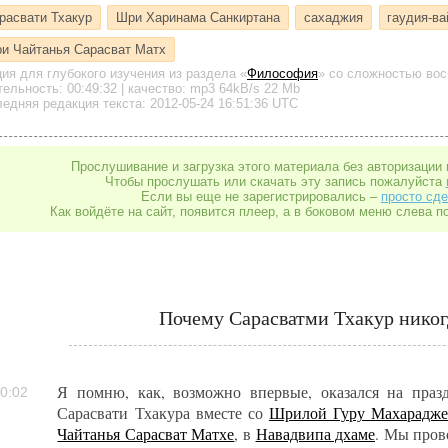
расвати Тхакур
Шри Харинама Санкиртана
сахаджия
гаудия-в
и Чайтанья Сарасват Матх
ция для глубокого изучения
из раздела «
Философия
»
со сложностью вос
тельность:
00:49:32
| качество:
mp3
64kB/s
22 Mb
едняя редакция текста: 2012-05-24 16:51:36 UTC
Прослушивание и загрузка этого материала без авторизации 
Чтобы прослушать или скачать эту запись пожалуйста
Если вы еще не зарегистрировались –
просто сде
Как войдёте на сайт, появится плеер, а в боковом меню слева п
Почему Сарасватми Тхакур никог
Я помню, как, возможно впервые, оказался на пра
0:02
Сарасвати Тхакура вместе со
Шрилой Гуру Махарадж
Чайтанья Сарасват Матхе
, в
Навадвипа дхаме
. Мы пров