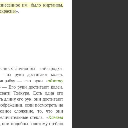
знесенное им, было киртаном,
рекрасны
».
ычных личностях: «нйагродха-
) — их руки достигают колен.
аджану
хапрабху — его руки «
4) — Его руки достигают колен.
вати Тхакура. Есть одна его
ь длину его рук, они достигают
зображении, если посмотреть на
ховное сложение, то, что они
Камала
еличительные стекла. «
, они подобны золотому стеблю