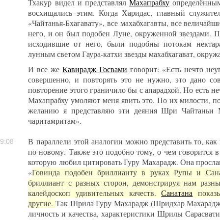
Тхакур видел и представлял
Махапрабху
определённым 
восхищались этим. Когда Харидас, главный служите
«Чайтанья-Бхагавату», все махабхагавты, все величай
него, и он был подобен Луне, окруженной звездами. П
исходившие от него, были подобны потокам нектар
лунным светом Гаура-катхи звезды махабхагават, окруж
И все же
Кавирадж Госвами
говорит: «Есть нечто неу
совершенно, и повторять это не нужно, это дано со
повторение этого граничило бы с апарадхой. Но есть не
Махапрабху умоляют меня явить это. По их милости, п
желанию я представляю эти деяния Шри Чайтаньи 
чаритамритам».
В параллели этой аналогии можно представить то, как
9:08
по-новому. Также это подобно тому, о чем говорится 
которую любил цитировать Гуру Махарадж. Она прослав
«
Говинда подобен бриллианту в руках Рупы и Сан
бриллиант с разных сторон, демонстрируя нам разны
калейдоскоп удивительных качеств.
Санатана
показы
другие.
Так Шрила Гуру Махарадж (Шридхар Махарадж) 
личность и качества, характеристики Шрилы Сарасвати