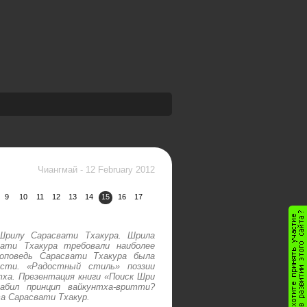
Чиангмай
-
12 February 2012
9
10
11
12
13
14
15
16
17
Шрилу Сарасвати Тхакура. Шрила
ати Тхакура требовали наиболее
роповедь Сарасвати Тхакура была
ости. «Радостный стиль» поэзии
ха. Презентация книги «Поиск Шри
абил принцип вайкунтха-вритти?
а Сарасвати Тхакур.