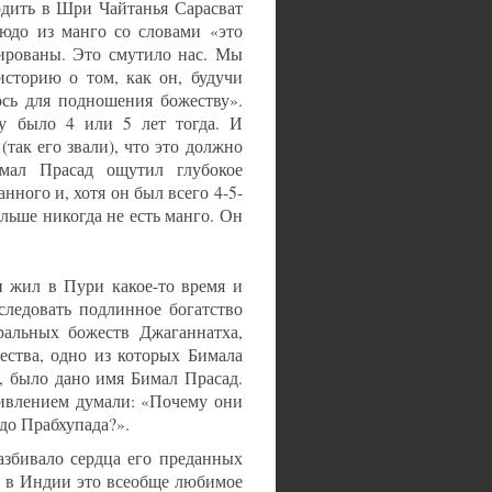
одить в Шри Чайтанья Сарасват
людо из манго со словами «это
рованы. Это смутило нас. Мы
сторию о том, как он, будучи
ось для подношения божеству».
му было 4 или 5 лет тогда. И
так его звали), что это должно
мал Прасад ощутил глубокое
нного и, хотя он был всего 4-5-
льше никогда не есть манго. Он
 жил в Пури какое-то время и
следовать подлинное богатство
ральных божеств Джаганнатха,
ества, одно из которых Бимала
, было дано имя Бимал Прасад.
дивлением думали: «Почему они
юдо Прабхупада?».
азбивало сердца его преданных
то в Индии это всеобще любимое