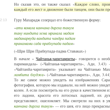
Но сказав это, он также сказал: «
Каждое слово, прои
каждый его жест и движение были танцем, они были п
Гуру Махарадж созерцал его божественную форму:
2:13
ати комала канчана диргха танум
«
тану ниндита хема мринала мадам
маданарвуда вандита чандра падам
пранамами сада прабхупада падам
»
(«Шри Шри Прабхупада-падма Ставаках»)
В начале «
Чайтанья-чаритамриты
» говорится о необ
паримандала» («Чайтанья-чаритамрита», Ади, 3.43
«Чайтанйа-чаритамрита» указывает на Чайтанью Ма
ламбита бхуджа
» («Чайтанья-чаритамрита», Ади, 3.4
То же самое можно увидеть на изображениях Сарас
фотография, которую мы издавали, на ней можно увидет
колен. А если посмотреть на его руки в качественном и
его ладони, красота его лотосных ладоней, их ду
представляют, ошеломляет. Мы смотрели на них в ув
канчана диргха танум
» — его шея, его лицо прекрасны