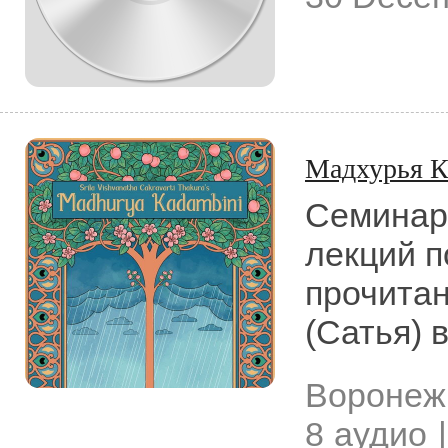
Мадхурья 
Семинар 
лекций 
прочита
(Сатья) 
Воронеж
8 аудио |