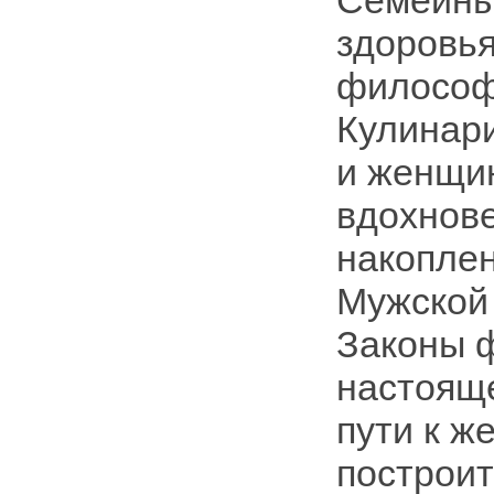
Семейный
здоровья
философ
Кулинар
и женщи
вдохнов
накоплен
Мужской 
Законы ф
настояще
пути к ж
построит