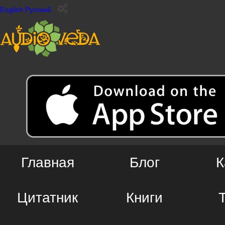
English
Русский
Главная
Блог
К
Цитатник
Книги