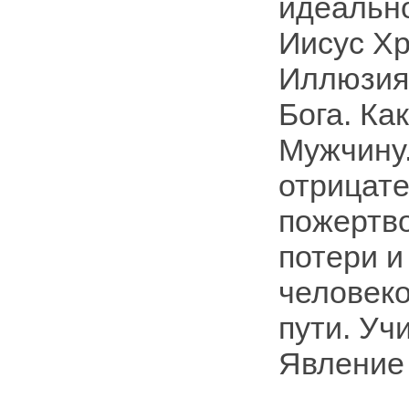
идеальн
Иисус Хр
Иллюзия 
Бога. Ка
Мужчину.
отрицате
пожертво
потери и
человеко
пути. Уч
Явление