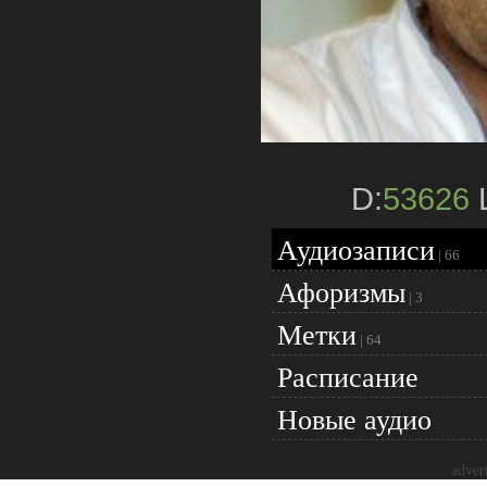
D:
53626
L
Аудиозаписи
|
66
Афоризмы
|
3
Метки
|
64
Расписание
Новые аудио
adver