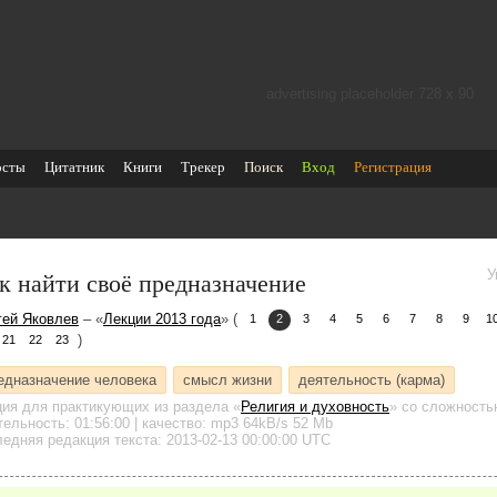
advertising placeholder 728 х 90
осты
Цитатник
Книги
Трекер
Поиск
Вход
Регистрация
к найти своё предназначение
У
гей Яковлев
– «
Лекции 2013 года
» (
1
2
3
4
5
6
7
8
9
1
)
21
22
23
едназначение человека
смысл жизни
деятельность (карма)
ция для практикующих
из раздела «
Религия и духовность
»
со сложностью
тельность:
01:56:00
| качество:
mp3
64kB/s
52 Mb
едняя редакция текста: 2013-02-13 00:00:00 UTC