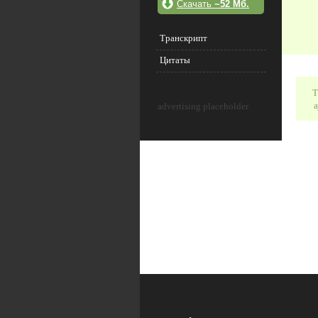
Скачать
~52 Мб.
Транскрипт
Цитаты
Т
а
advertising placeholder