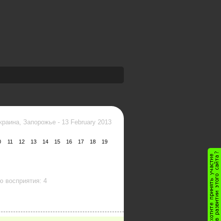
краина, Запорожье
-
13 February 2013
0
11
12
13
14
15
16
17
18
19
 восприятия: 4