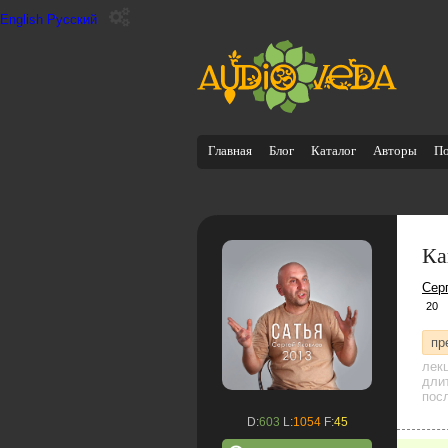
English
Русский
Главная
Блог
Каталог
Авторы
П
Ка
Сер
20
пр
лек
дли
посл
D:
603
L:
1054
F:
45