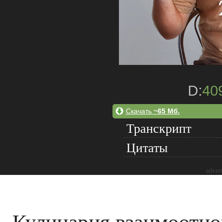
D:
40
Скачать
~65 Мб.
Транскрипт
Цитаты
adver
Кулинария взаимоотн