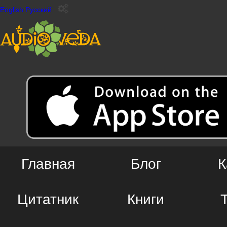
English
Русский
Главная
Блог
К
Цитатник
Книги