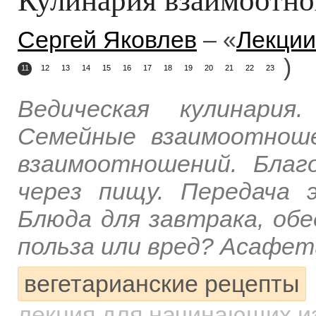
Сергей Яковлев
– «
Лекции
)
11
12
13
14
15
16
17
18
19
20
21
22
23
Ведическая кулинария
Семейные взаимоотнош
взаимоотношений. Благ
через пищу. Передача 
Блюда для завтрака, обед
польза или вред? Асафет
вегетарианские рецепты
лекция для начинающих
и