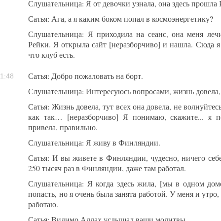
Слушательница: Я от девочки узнала, она здесь прошла 
Сатья: Ага, а я каким боком попал в космоэнергетику?
Слушательница: Я приходила на сеанс, она меня лечи
Рейки. Я открыла сайт [неразборчиво] и нашла. Сюда я 
что клуб есть.
Сатья: Добро пожаловать на борт.
1:48
Слушательница: Интересуюсь вопросами, жизнь довела,
Сатья: Жизнь довела, тут всех она довела, не волнуйтесь
как так… [неразборчиво] Я понимаю, скажите... я п
привела, правильно.
Слушательница: Я живу в Финляндии.
Сатья: И вы живете в Финляндии, чудесно, ничего себ
250 тысяч раз в Финляндии, даже там работал.
Слушательница: Я когда здесь жила, [мы в одном дом
попасть, но я очень была занята работой. У меня и утро,
работаю.
Сатья: Видимо Аллах услышал ваши молитвы.