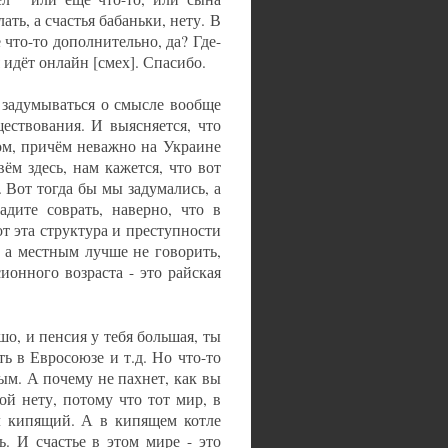
ать, а счастья бабаньки, нету. В
е что-то дополнительно, да? Где-
я идёт онлайн [смех]. Спасибо.
т задумываться о смысле вообще
ествования. И выясняется, что
дом, причём неважно на Украине
ём здесь, нам кажется, что вот
. Вот тогда бы мы задумались, а
адите соврать, наверно, что в
т эта структура и преступности
, а местным лучше не говорить,
ионного возраста - это райская
шо, и пенсия у тебя большая, ты
ь в Евросоюзе и т.д. Но что-то
ым. А почему не пахнет, как вы
ой нету, потому что тот мир, в
л кипящий. А в кипящем котле
. И счастье в этом мире - это