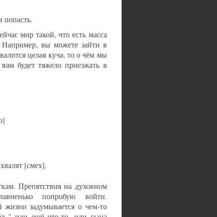
 попасть.
ейчас мир такой, что есть масса
. Например, вы можете зайти в
алится целая куча, то о чём мы
 вам будет тяжело приезжать в
о]
хвалят [смех].
ткам. Препятствия на духовном
лавненько попробую войти.
й жизни задумывается о чем-то
ёл " или ещё что-то, или сына