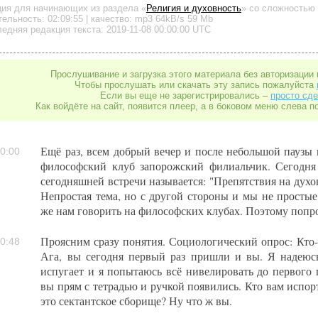
ция для начинающих
из раздела «
Религия и духовность
»
со сложностью 
тельность:
02:09:55
| качество:
mp3
64kB/s
59 Mb
едняя редакция текста: 2019-11-08 00:00:00 UTC
Прослушивание и загрузка этого материала без авторизации 
Чтобы прослушать или скачать эту запись пожалуйста
Если вы еще не зарегистрировались –
просто сде
Как войдёте на сайт, появится плеер, а в боковом меню слева п
Ещё раз, всем добрый вечер и после небольшой паузы 
0:00
философский клуб запорожский филиальчик. Сегодня 
сегодняшней встречи называется: "Препятствия на духов
Непростая тема, но с другой стороны и мы не простые
же нам говорить на философских клубах. Поэтому попро
Проясним сразу понятия. Социологический опрос: Кто-
0:48
Ага, вы сегодня первый раз пришли и вы. Я надеюсь
испугает и я попытаюсь всё нивелировать до первого п
вы прям с тетрадью и ручкой появились. Кто вам испор
это сектантское сборище? Ну что ж вы.