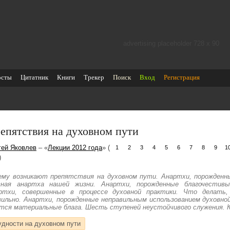
advertising placeholder 728 х 90
осты
Цитатник
Книги
Трекер
Поиск
Вход
Регистрация
епятствия на духовном пути
гей Яковлев
– «
Лекции 2012 года
» (
1
2
3
4
5
6
7
8
9
1
)
ему возникают препятствия на духовном пути. Анартхи, порожденн
вная анартха нашей жизни. Анартхи, порожденные благочестив
ртхи, совершенные в процессе духовной практики. Что делать,
вильно. Анартхи, порожденные неправильным использованием духовно
тся материальные блага. Шесть ступеней неустойчивого служения. К
удности на духовном пути