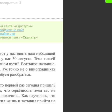
восприятия: 3
на сайте не доступны
войдите на сайт
лайте это
оявится пункт «
Скачать
»
вот у нас опять наш небольшой
у нас 30 августа. Тема нашей
ном пути". Вот такое название.
. Уж точно не о виноградниках
буем разобраться.
то первый раз сегодня пришел?
, что серьёзность темы вас не
оявления... Как случилось, что
тил жизнь и заставил прийти на