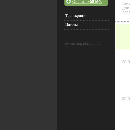
Скачать
~59 Мб.
лек
дли
посл
Транскрипт
Цитаты
advertising placeholder
00:0
00:0