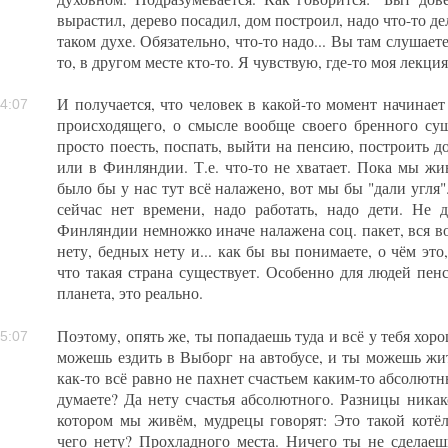
вырастил, дерево посадил, дом построил, надо что-то дел
таком духе. Обязательно, что-то надо... Вы там слушает
то, в другом месте кто-то. Я чувствую, где-то моя лекци
И получается, что человек в какой-то момент начинае
4:07
происходящего, о смысле вообще своего бренного сущ
просто поесть, поспать, выйти на пенсию, построить 
или в Финляндии. Т.е. что-то не хватает. Пока мы жив
было бы у нас тут всё налажено, вот мы бы "дали угля"
сейчас нет времени, надо работать, надо дети. Не д
Финляндии немножко иначе налажена соц. пакет, вся во
нету, бедных нету и... как бы вы понимаете, о чём это
что такая страна существует. Особенно для людей пенс
планета, это реально.
Поэтому, опять же, ты попадаешь туда и всё у тебя хоро
5:07
можешь ездить в Выборг на автобусе, и ты можешь жит
как-то всё равно не пахнет счастьем каким-то абсолютн
думаете? Да нету счастья абсолютного. Разницы никак
котором мы живём, мудрецы говорят: Это такой котё
чего нету? Прохладного места. Ничего ты не сделаешь