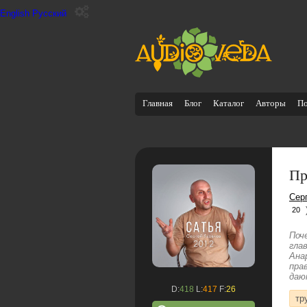
English
Русский
Главная
Блог
Каталог
Авторы
П
Пр
Сер
20
Поч
гла
Ана
пра
даю
D:
418
L:
417
F:
26
тр