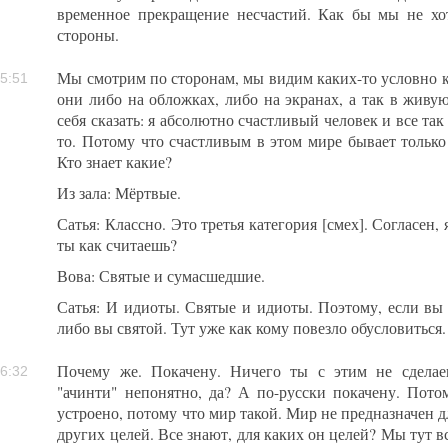
временное прекращение несчастий. Как бы мы не хот
стороны.
Мы смотрим по сторонам, мы видим каких-то условно к
5:51
они либо на обложках, либо на экранах, а так в живую
себя сказать: я абсолютно счастливый человек и все так
то. Потому что счастливым в этом мире бывает только
Кто знает какие?
Из зала: Мёртвые.
Сатья: Классно. Это третья категория [смех]. Согласен,
ты как считаешь?
Вова: Святые и сумасшедшие.
Сатья: И идиоты. Святые и идиоты. Поэтому, если вы 
либо вы святой. Тут уже как кому повезло обусловиться.
Почему же. Покачену. Ничего ты с этим не сделае
6:32
"ачинти" непонятно, да? А по-русски покачену. Потом
устроено, потому что мир такой. Мир не предназначен д
других целей. Все знают, для каких он целей? Мы тут в