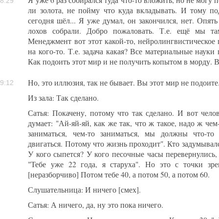
Я уже 6 раз собирался туда что-то вложить, но не могу п
8:29
ли золота, не пойму что куда вкладывать. И тому п
сегодня шёл... Я уже думал, он закончился, нет. Опять
лохов собрали. Добро пожаловать. Т.е. ещё мы т
Менеджмент вот этот какой-то, нейролингвистическое 
на кого-то. Т.е. задача какая? Все материальные науки
Как подоить этот мир и не получить копытом в морду. В
Но, это иллюзия, так не бывает. Вы этот мир не подоит
9:12
Из зала: Так сделано.
Сатья: Покачену, потому что так сделано. И вот чело
думает: "Ай-яй-яй, как же так, что ж такое, надо ж че
заниматься, чем-то заниматься, мы должны что-то д
двигаться. Потому что жизнь проходит". Кто задумывалс
У кого сыпется? У кого песочные часы перевернулись,
"Тебе уже 22 года, я старуха". Но это с точки зре
[неразборчиво] Потом тебе 40, а потом 50, а потом 60.
Слушательница: И ничего [смех].
Сатья: А ничего, да, ну это пока ничего.