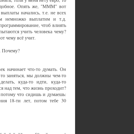
онять, толи у меня нету евро, то
одобное. Опять же, "МММ" вот
 выплаты начались, т.е. не всех
ам немножко выплатим и т.д.
программирование, чтоб влиять
 пытаются учить человека чему?
от чему всё учит.
е. Почему?
век начинает что-то думать. Он
м-то заняться, мы должны чем-то
елать, куда-то идти, куда-то
я над тем, что жизнь проходит?
 потому что сидишь и думаешь:
ния 18-ти лет, потом тебе 30