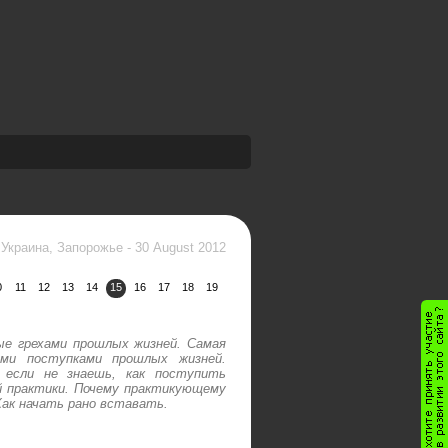
Украина, Запорожье
-
30 August 2012
0
11
12
13
14
15
16
17
18
19
ые грехами прошлых жизней. Самая
ыми поступками прошлых жизней.
 если не знаешь, как поступить
й практики. Почему практикующему
ак начать рано вставать.