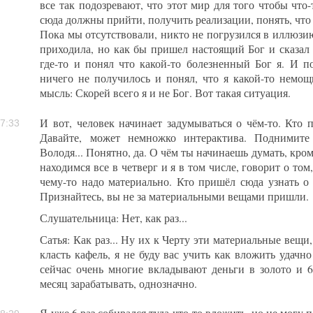
все так подозревают, что этот мир для того чтобы что-
сюда должны прийти, получить реализации, понять, что 
Пока мы отсутствовали, никто не погрузился в иллюзию
приходила, но как бы пришел настоящий Бог и сказал ч
где-то и понял что какой-то болезненный Бог я. И по
ничего не получилось и понял, что я какой-то немо
мысль: Скорей всего я и не Бог. Вот такая ситуация.
И вот, человек начинает задумываться о чём-то. Кто 
7:33
Давайте, может немножко интерактива. Поднимите
Володя... Понятно, да. О чём ты начинаешь думать, кром
находимся все в четверг и я в том числе, говорит о том
чему-то надо материально. Кто пришёл сюда узнать о
Признайтесь, вы не за материальными вещами пришли.
Слушательница: Нет, как раз...
Сатья: Как раз... Ну их к Черту эти материальные вещи,
класть кафель, я не буду вас учить как вложить удачно
сейчас очень многие вкладывают деньги в золото и 6
месяц зарабатывать, однозначно.