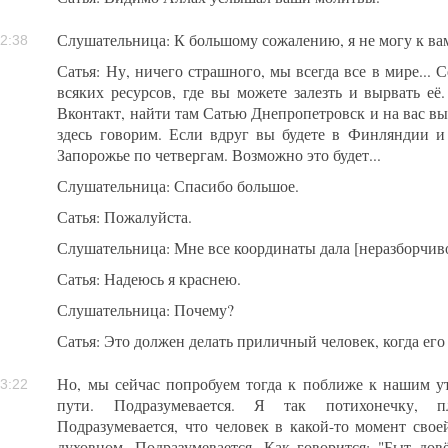
Слушательница: К большому сожалению, я не могу к вам
2:38
Сатья: Ну, ничего страшного, мы всегда все в мире... С
всяких ресурсов, где вы можете залезть и вырвать её
Вконтакт, найти там Сатью Днепропетровск и на вас выв
здесь говорим. Если вдруг вы будете в Финляндии и
Запорожье по четвергам. Возможно это будет...
Слушательница: Спасибо большое.
Сатья: Пожалуйста.
Слушательница: Мне все координаты дала [неразборчив
Сатья: Надеюсь я краснею.
Слушательница: Почему?
Сатья: Это должен делать приличный человек, когда его 
Но, мы сейчас попробуем тогда к поближе к нашим у
3:22
пути. Подразумевается. Я так потихонечку, п
Подразумевается, что человек в какой-то момент свое
духовном. Подразумевается. Как говорится: "Быт дов