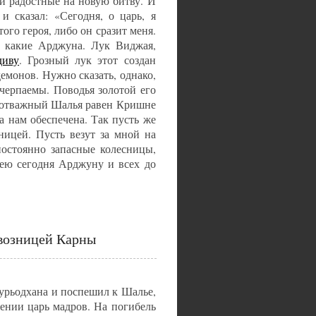
и радостные на новую битву. И
и сказал: «Сегодня, о царь, я
того героя, либо он сразит меня.
а какие Арджуна. Лук Виджая,
диву
. Грозный лук этот создан
емонов. Нужно сказать, однако,
счерпаемы. Поводья золотой его
 отважный Шалья равен Кришне
а нам обеспечена. Так пусть же
ницей. Пусть везут за мной на
постоянно запасные колесницы,
лею сегодня Арджуну и всех до
возницей Карны
урьодхана и поспешил к Шалье,
ении царь мадров. На погибель