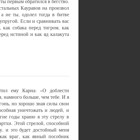
 ты первым обратился в бегство.
остальных Кауравов на произвол
а не ты, одолел тогда в битве
упругой. Если и сравнивать вас
 как собака перед тигром, как
еред истиной и как яд калакута
етил ему Карна: «О доблести
 намного больше, чем тебе. И я
гонь, но хорошо зная силы свои
пособная уничтожать и людей, и
гие годы храню я эту стрелу в
артхи. Этой стрелой, способной
, и это будет достойный меня
как враг, как явный пособник