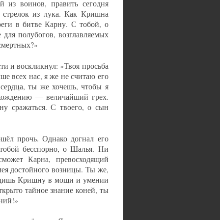
й из воинов, править сегодня
 стрелок из лука. Как Кришна
еги в битве Карну. С тобой, о
 для полубогов, возглавляемых
 смертных?»
и и воскликнул: «Твоя просьба
ше всех нас, я же не считаю его
сердца, ты же хочешь, чтобы я
хождению — величайший грех.
ну сражаться. С твоего, о сын
шёл прочь. Однако догнал его
 тобой бесспорно, о Шалья. Ни
сможет Карна, превосходящий
ея достойного возницы. Ты же,
одишь Кришну в мощи и умении
крыто тайное знание коней, ты
ений!»