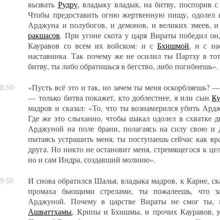
вызвать
Рудру
, владыку владык, на битву, поспорив с
Чтобы предоставить огню жертвенную пищу, одолел
Арджуна и полубогов, и демонов, и великих змеев, 
ракшасов
. При угоне скота у царя Вираты победил он
Кауравов со всем их войском: и с
Бхишмой
, и с н
наставника. Так почему же не осилил ты Партху в тот
битву, ты либо обратишься в бегство, либо погибнешь».
«Пусть всё это и так, но зачем ты меня оскорбляешь?
8:50
— только битва покажет, кто доблестнее, я или сын
К
мадров и сказал: «То, что ты вознамерился убить Ард
Где же это слыханно, чтобы шакал одолел в схватке д
Арджуной на поле брани, полагаясь на силу свою и 
пытаясь устрашить меня, ты поступаешь сейчас как в
друга. Но никто не остановит меня, стремящегося к цел
но и сам Индра, создавший молнию».
И снова обратился Шалья, владыка мадров, к Карне, с
9:50
промаха бьющими стрелами, ты пожалеешь, что за
Арджуной. Почему в царстве Вираты не смог ты,
Ашваттхамы
, Крипы и Бхишмы, и прочих Кауравов, у