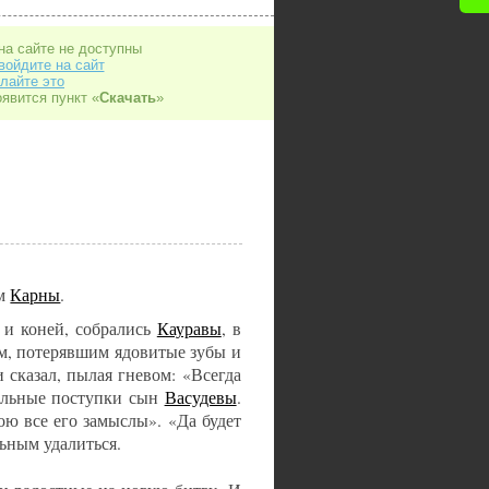
на сайте не доступны
войдите на сайт
лайте это
оявится пункт «
Скачать
»
им
Карны
.
 и коней, собрались
Кауравы
, в
ям, потерявшим ядовитые зубы и
 сказал, пылая гневом: «Всегда
вильные поступки сын
Васудевы
.
рою все его замыслы». «Да будет
льным удалиться.