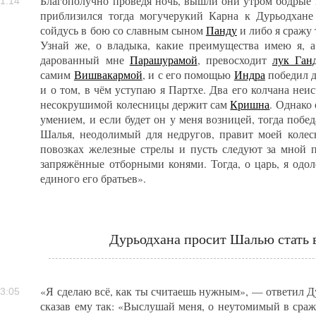
Благополучно проведя ночь, вышли они утром бодрые 
1:14
приблизился тогда могучерукий Карна к Дурьодхане 
сойдусь в бою со славным сыном
Панду
и либо я сражу 
Узнай же, о владыка, какие преимущества имею я, 
дарованный мне
Парашурамой
, превосходит
лук Ган
самим
Вишвакармой
, и с его помощью
Индра
победил д
и о том, в чём уступаю я Партхе. Два его колчана неи
несокрушимой колесницы держит сам
Кришна
. Однако
умением, и если будет он у меня возницей, тогда побед
Шалья, неодолимый для недругов, правит моей колес
повозках железные стрелы и пусть следуют за мной 
запряжённые отборными конями. Тогда, о царь, я одо
единого его братьев».
Дурьодхана просит Шалью стать 
«Я сделаю всё, как ты считаешь нужным», — ответил Д
3:05
сказав ему так: «Выслушай меня, о неутомимый в сраж