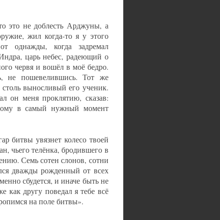
то это не доблесть Арджуны, а
ужие, жил когда-то я у этого
от однажды, когда задремал
Индра, царь небес, радеющий о
ого червя и вошёл в моё бедро.
ль, не пошевелившись. Тот же
м столь выносливый его ученик.
ал он меня проклятию, сказав:
тому в самый нужный момент
ар битвы увязнет колесо твоей
н, чьего телёнка, бродившего в
ению. Семь сотен слонов, сотни
ался дважды рожденный от всех
менно сбудется, и иначе быть не
же как другу поведал я тебе всё
ропимся на поле битвы».