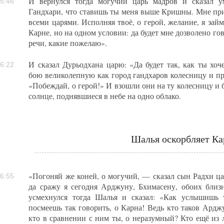
И вернулся тогда могучий царь мадров и сказал у
5:46
Гандхари, что ставишь ты меня выше Кришны. Мне прия
всеми царями. Исполняя твоё, о герой, желание, я зай
Карне, но на одном условии: да будет мне дозволено го
речи, какие пожелаю».
И сказал Дурьодхана царю: «Да будет так, как ты хоч
6:22
бою великолепную как город гандхаров колесницу и пр
«Побеждай, о герой!» И взошли они на ту колесницу и б
солнце, поднявшиеся в небе на одно облако.
Шалья оскорбляет Ка
«Погоняй же коней, о могучий, — сказал сын Радхи ц
6:55
да сражу я сегодня Арджуну, Бхимасену, обоих бли
усмехнулся тогда Шалья и сказал: «Как услышишь 
посмеешь так говорить, о Карна! Ведь кто таков Ардж
кто в сравнении с ним ты, о неразумный? Кто ещё из