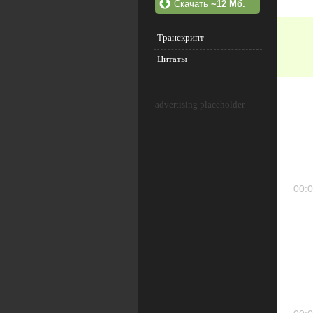
Скачать
~12 Мб.
Транскрипт
Цитаты
advertising placeholder
00:0