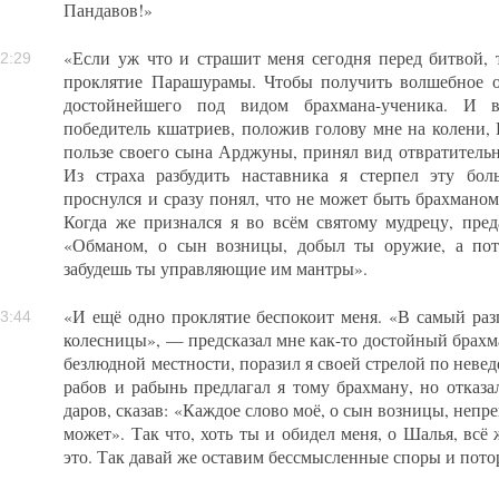
Пандавов!»
«Если уж что и страшит меня сегодня перед битвой, 
2:29
проклятие Парашурамы. Чтобы получить волшебное ор
достойнейшего под видом брахмана-ученика. И в
победитель кшатриев, положив голову мне на колени, 
пользе своего сына Арджуны, принял вид отвратительн
Из страха разбудить наставника я стерпел эту бо
проснулся и сразу понял, что не может быть брахмано
Когда же признался я во всём святому мудрецу, пред
«Обманом, о сын возницы, добыл ты оружие, а по
забудешь ты управляющие им мантры».
«И ещё одно проклятие беспокоит меня. «В самый разг
3:44
колесницы», — предсказал мне как-то достойный брахма
безлюдной местности, поразил я своей стрелой по невед
рабов и рабынь предлагал я тому брахману, но отказ
даров, сказав: «Каждое слово моё, о сын возницы, непре
может». Так что, хоть ты и обидел меня, о Шалья, всё 
это. Так давай же оставим бессмысленные споры и пото