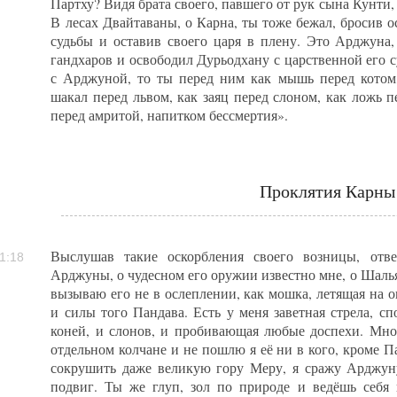
Партху? Видя брата своего, павшего от рук сына Кунти,
В лесах Двайтаваны, о Карна, ты тоже бежал, бросив 
судьбы и оставив своего царя в плену. Это Арджуна, 
гандхаров и освободил Дурьодхану с царственной его с
с Арджуной, то ты перед ним как мышь перед котом,
шакал перед львом, как заяц перед слоном, как ложь п
перед амритой, напитком бессмертия».
Проклятия Карны
Выслушав такие оскорбления своего возницы, отв
1:18
Арджуны, о чудесном его оружии известно мне, о Шалья,
вызываю его не в ослеплении, как мошка, летящая на о
и силы того Пандава. Есть у меня заветная стрела, с
коней, и слонов, и пробивающая любые доспехи. Мно
отдельном колчане и не пошлю я её ни в кого, кроме П
сокрушить даже великую гору Меру, я сражу Арджуну
подвиг. Ты же глуп, зол по природе и ведёшь себя 