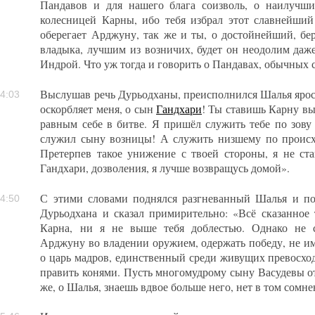
Пандавов и для нашего блага соизволь, о наилучши
колесницей Карны, ибо тебя избрал этот славнейший
оберегает Арджуну, так же и ты, о достойнейший, бер
владыка, лучшим из возничих, будет он неодолим даже
Индрой. Что уж тогда и говорить о Пандавах, обычных
Выслушав речь Дурьодханы, преисполнился Шалья ярост
4:03
оскорбляет меня, о сын
Гандхари
! Ты ставишь Карну вы
равным себе в битве. Я пришёл служить тебе по зову 
служил сыну возницы! А служить низшему по проис
Претерпев такое унижение с твоей стороны, я не ста
Гандхари, дозволения, я лучше возвращусь домой».
С этими словами поднялся разгневанный Шалья и по
4:50
Дурьодхана и сказал примирительно: «Всё сказанное
Карна, ни я не выше тебя доблестью. Однако не 
Арджуну во владении оружием, одержать победу, не им
о царь мадров, единственный среди живущих превосх
править конями. Пусть многомудрому сыну Васудевы от
же, о Шалья, знаешь вдвое больше него, нет в том сомн