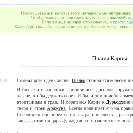
Прослушивание и загрузка этого материала без авторизации 
Чтобы прослушать или скачать эту запись пожалуйста
Если вы еще не зарегистрировались –
просто сде
Как войдёте на сайт, появится плеер, а в боковом меню слева п
Планы Карны
Семнадцатый день битвы.
Шалья
становится колеснич
0:00
Избитые и израненные, лишившиеся доспехов, оружия
лагере, чтобы держать совет. И были они подобны зме
втоптанным в грязь. И обратился Карна к
Дурьодхане
и
твёрд и стоек
Арджуна
. Всегда подвигает его на пра
Сегодня он нас победил, но завтра, о владыка, я расст
так», — ответил царь Дурьодхана и позволил всем оста