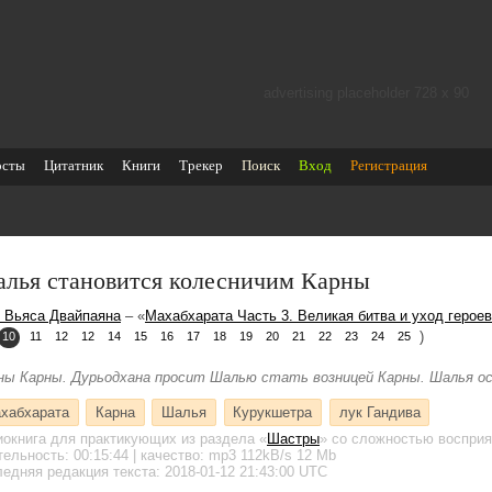
advertising placeholder 728 х 90
осты
Цитатник
Книги
Трекер
Поиск
Вход
Регистрация
лья становится колесничим Карны
 Вьяса Двайпаяна
– «
Махабхарата Часть 3. Великая битва и уход героев
)
10
11
12
12
14
15
16
17
18
19
20
21
22
23
24
25
ны Карны. Дурьодхана просит Шалью стать возницей Карны. Шалья ос
хабхарата
Карна
Шалья
Курукшетра
лук Гандива
иокнига для практикующих
из раздела «
Шастры
»
со сложностью восприя
тельность:
00:15:44
| качество:
mp3
112kB/s
12 Mb
едняя редакция текста: 2018-01-12 21:43:00 UTC