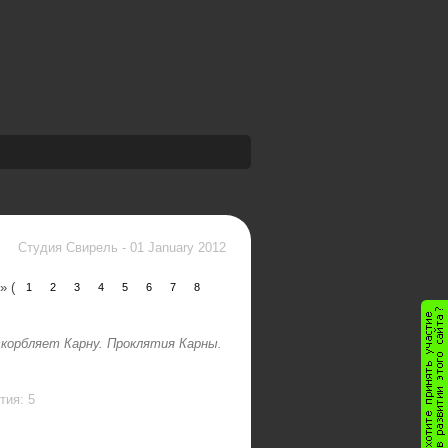
Студия Свирель
-
01 January 2012
» (
1
2
3
4
5
6
7
8
корбляет Карну. Проклятия Карны.
тия: 5