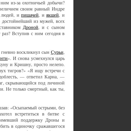
 ним из-за охотничьей добычи?
 величием своим равный Индре
и людей, и
пишачей
, и
якшей
, и
, достойнейший из мужей, всех
аставником
Дроной
, и с сыном
 раз? Вступив с ним сегодня в
 — гневно воскликнул сын
Сурьи
,
унти
». И снова усмехнулся царь
жуну и Кришну, просто нелепо.
вух тигров?» «Я ищу встречи с
доблесть, — ответил Карна, —
раг, скрывающийся под личиной
и. Не только смертный, как ты,
казав: «Осыпаемый острыми, без
хотел встретиться в битве с
 имевший поддержку Дроны и
бить в одиночку сражавшегося