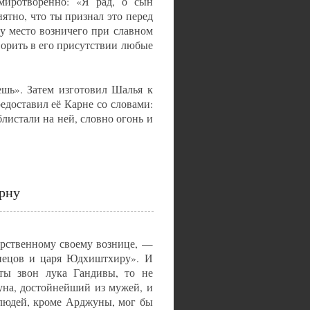
миротворённо: «Я рад, о сын
тно, что ты признал это перед
му место возничего при славном
ворить в его присутствии любые
ешь». Затем изготовил Шалья к
едоставил её Карне со словами:
листали на ней, словно огонь и
рну
арственному своему вознице, —
знецов и царя Юдхиштхиру». И
ты звон лука Гандивы, то не
уна, достойнейший из мужей, и
 людей, кроме Арджуны, мог бы