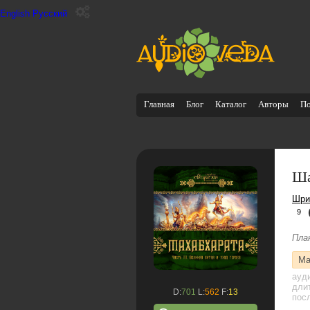
English
Русский
Главная
Блог
Каталог
Авторы
П
Ша
Шри
9
Пла
Ма
ауд
дли
D:
701
L:
562
F:
13
посл