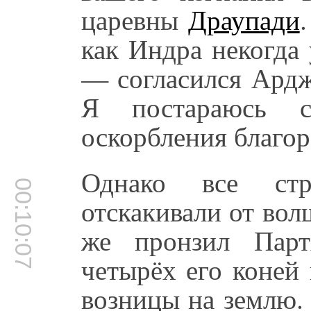
царевны
Драупади
как Индра некогда
— согласился Ардж
Я постараюсь с
оскорбления благо
Однако все ст
00:10:07
отскакивали от во
же пронзил Парт
четырёх его коней
возницы на землю.