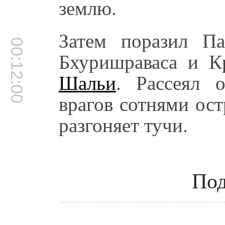
землю.
Затем поразил П
00:12:00
Бхуришраваса и К
Шальи
. Рассеял 
врагов сотнями ост
разгоняет тучи.
Под