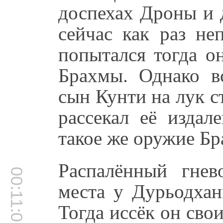
доспехах Дроны и 
сейчас как раз не
попытался тогда о
Брахмы. Однако вс
сын Кунти на лук 
рассекал её издал
такое же оружие Бр
Распалённый гнев
00:11:01
места у Дурьодхан
Тогда иссёк он сво