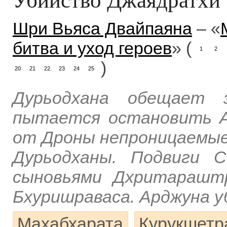
Шри Вьяса Двайпаяна
– «
битва и уход героев
» (
1
2
)
20
21
22
23
24
25
Дурьодхана обещает 
пытается остановить А
от Дроны непроницаемые
Дурьодханы. Подвиги 
сыновьями Дхритараштр
Бхуришраваса. Арджуна 
Махабхарата
Курукшетр