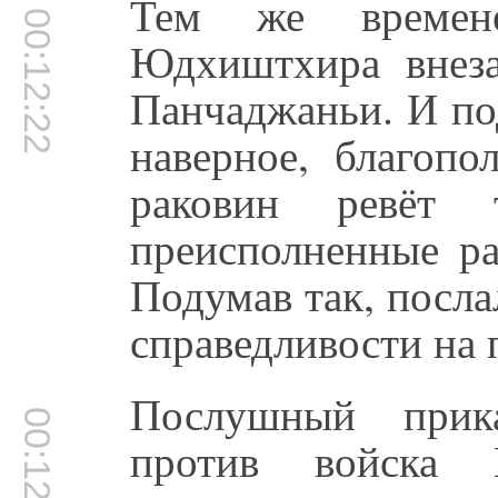
Тем же времен
00:12:22
Юдхиштхира внез
Панчаджаньи. И по
наверное, благопо
раковин ревёт 
преисполненные ра
Подумав так, посл
справедливости н
Послушный прика
00:12:54
против войска 