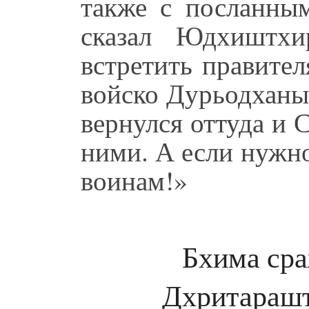
также с посланн
сказал Юдхиштхи
встретить правите
войско Дурьодханы 
вернулся оттуда и С
ними. А если нужн
воинам!»
Бхима сра
Дхритарашт