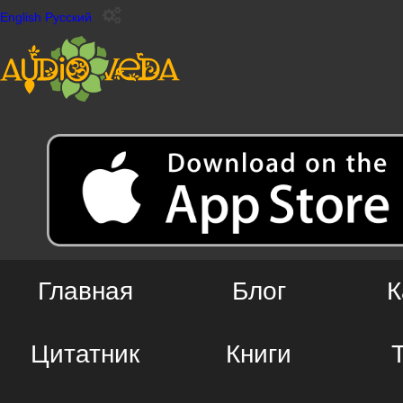
English
Русский
Главная
Блог
К
Цитатник
Книги