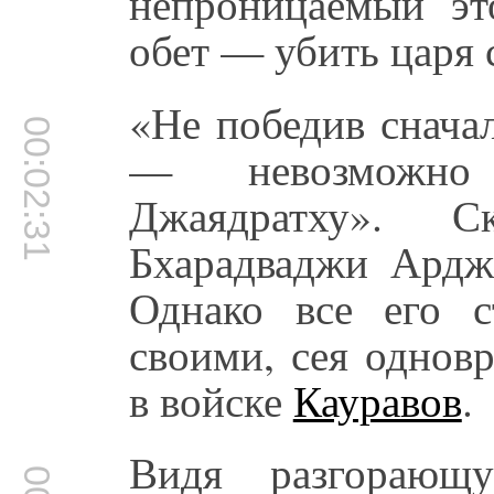
непроницаемый эт
обет — убить царя 
«Не победив снача
00:02:31
— невозможно
Джаядратху». 
Бхарадваджи Ардж
Однако все его 
своими, сея однов
в войске
Кауравов
.
Видя разгораю