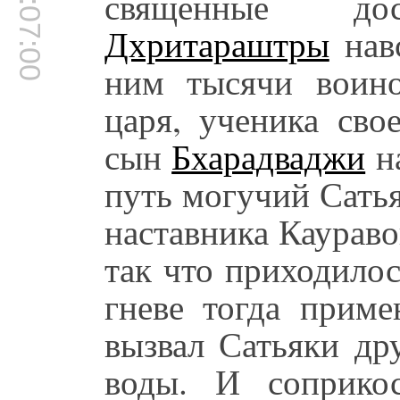
00:07:00
священные до
Дхритараштры
навс
ним тысячи воино
царя, ученика сво
сын
Бхарадваджи
на
путь могучий Сать
наставника Кауравов
так что приходилос
гневе тогда прим
вызвал Сатьяки др
воды. И соприко