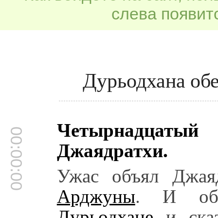
слева появитс
Дурьодхана об
Четырнадцатый
00:00:00
Джаядратхи.
Ужас объял Джаяд
Арджуны
. И обр
Дурьодхане
и сказ