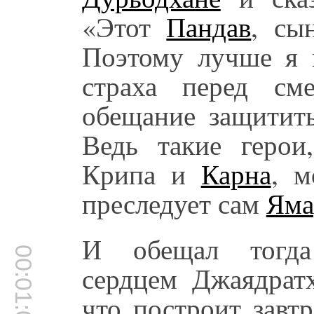
«Этот
Пандав
, с
Поэтому лучше я 
страха перед см
обещание защитить
Ведь такие геро
Крипа и
Карна
, м
преследует сам
Яма
И обещал тогда
00:01:03
сердцем Джаядратх
что построит завт