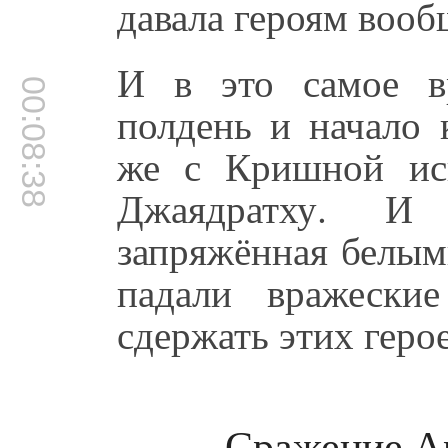
давала героям вооб
И в это самое в
00:08:38
полдень и начало 
же с Кришной ис
Джаядратху. И 
запряжённая белым
падали вражески
сдержать этих герое
Сражение А