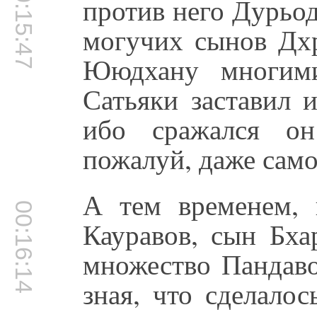
00:15:47
против него Дурьо
могучих сынов Дх
Ююдхану многими
Сатьяки заставил и
ибо сражался он
пожалуй, даже сам
А тем временем, 
00:16:14
Кауравов, сын Бха
множество Пандаво
зная, что сделало