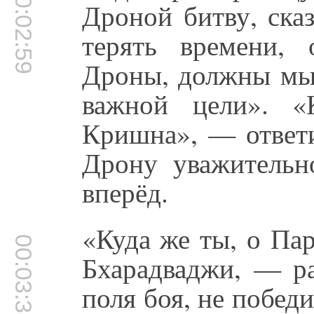
00:02:59
Дроной битву, ска
терять времени,
Дроны, должны мы 
важной цели». «
Кришна», — ответ
Дрону уважительн
вперёд.
«Куда же ты, о Па
00:03:30
Бхарадваджи, — ра
поля боя, не побед