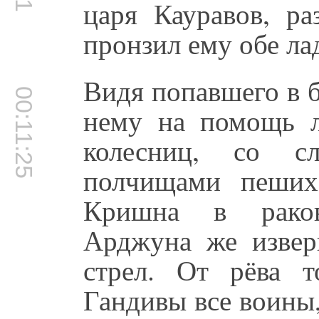
царя Кауравов, ра
пронзил ему обе ла
Видя попавшего в 
00:11:25
нему на помощь 
колесниц, со с
полчищами пеших
Кришна в рако
Арджуна же извер
стрел. От рёва 
Гандивы все воины,