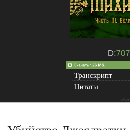
D:
707
Скачать
~26 Мб.
Транскрипт
Цитаты
adver
Убийство Джаядратхи