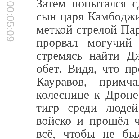
Затем попытался 
00:05:09
сын царя Камбоджи
меткой стрелой Па
прорвал могучий
стремясь найти Д
обет. Видя, что п
Кауравов, примч
колеснице к Дроне
тигр среди люде
войско и прошёл ч
всё, чтобы не бы