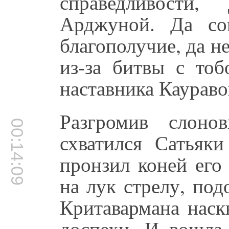
справедливости
Арджуной. Да соп
благополучие, да н
из-за битвы с тоб
наставника Каураво
Разгромив слоно
00:14:09
схватился Сатьяк
пронзил коней его
на лук стрелу, по
Критавармана наск
доспехи. И вошла 