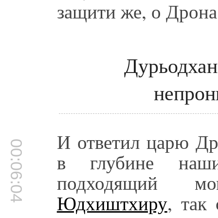
защити же, о Дрона
Дурьодхан
непрон
И ответил царю Др
00:06:04
в глубине наш
подходящий мо
Юдхиштхиру
, так