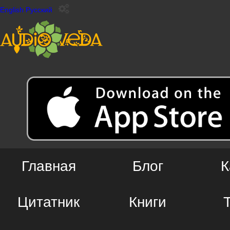
English
Русский
Главная
Блог
К
Цитатник
Книги