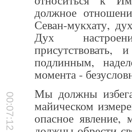
должное отношение
Севан-мукхату, ду
Дух настрое
присутствовать,
подлинным, наде
момента - безуслов
Мы должны избегат
00:07:12
майическом измере
опасное явление, 
должны обрести св