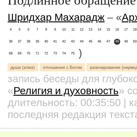
Шридхар Махарадж
– «
Ар
4
5
6
7
8
9
10
11
12
13
14
15
16
17
18
36
37
38
39
40
41
42
43
44
45
46
47
48
49
50
)
68
69
70
71
72
73
74
75
душа (атма)
отношения с Богом
разочарование (нирвед
запись беседы для глубок
«
Религия и духовность
»
со
длительность:
00:35:50
| к
последняя редакция текст