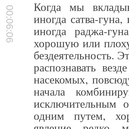
Когда мы вклады
00:06:06
иногда сатва-гуна,
иногда раджа-гуна
хорошую или плоху
бездеятельность. Эт
распознавать везд
насекомых, повсюду
начала комбинир
исключительным об
одним путем, хо
явление редко м