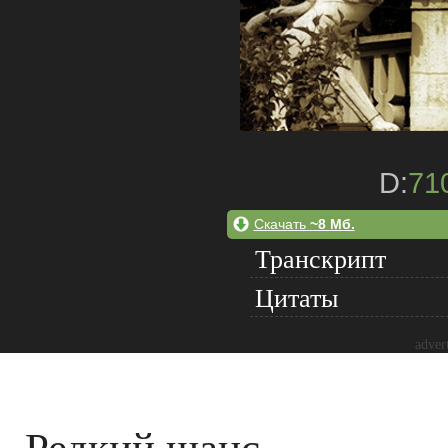
D:
71
Скачать
~8 Мб.
Транскрипт
Цитаты
adver
Редкий шанс