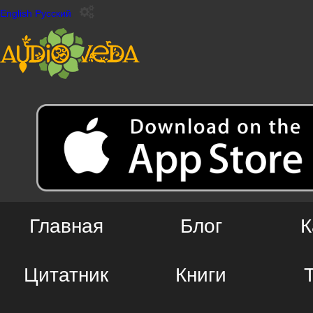
English
Русский
Главная
Блог
К
Цитатник
Книги