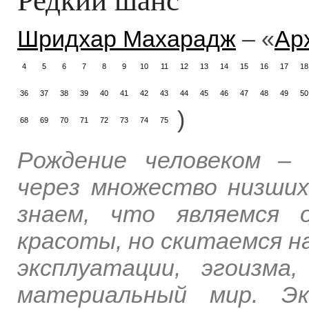
Шридхар Махарадж
– «
Ар
4
5
6
7
8
9
10
11
12
13
14
15
16
17
18
36
37
38
39
40
41
42
43
44
45
46
47
48
49
50
)
68
69
70
71
72
73
74
75
Рождение человеком –
через множество низших
знаем, что являемся 
красоты, но скитаемся на
эксплуатации, эгоизм
материальный мир. Эк