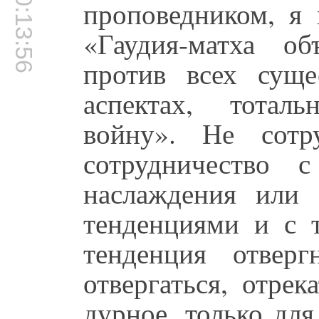
00:13:56
проповедником, я 
«Гаудия-матха о
против всех сущ
аспектах, тотал
войну». Не сотр
сотрудничество 
наслаждения или 
тенденциями и с т
тенденция отвер
отвергаться, отре
дурное, только дл