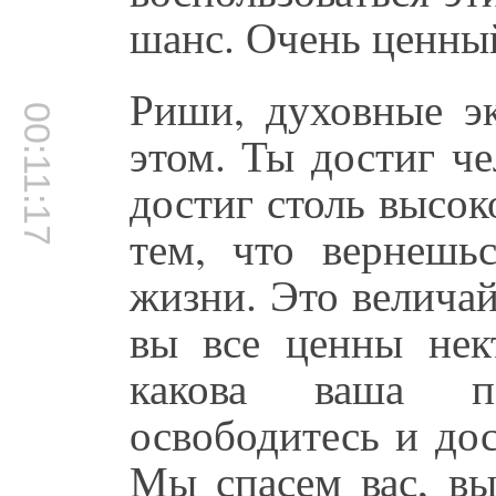
шанс. Очень ценны
Риши, духовные эк
00:11:17
этом. Ты достиг ч
достиг столь высо
тем, что вернешь
жизни. Это велича
вы все ценны нект
какова ваша пе
освободитесь и до
Мы спасем вас, вы