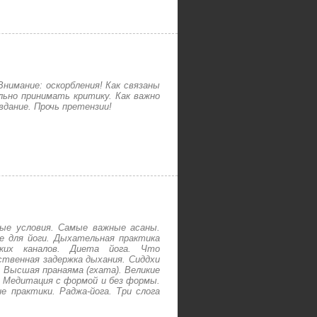
нимание: оскорбления! Как связаны
льно принимать критику. Как важно
вдание. Прочь претензии!
ые условия. Самые важные асаны.
е для йоги. Дыхательная практика
еских каналов. Диета йога. Что
твенная задержка дыхания. Сиддхи
 Высшая пранаяма (гхата). Великие
. Медитация с формой и без формы.
е практики. Раджа-йога. Три слога
.