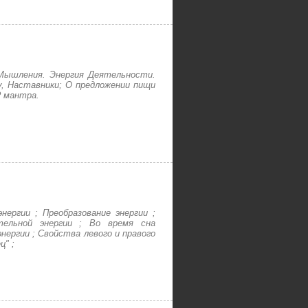
 Мышления. Энергия Деятельности.
у, Наставники; О предложении пищи
? мантра.
нергии ; Преобразование энергии ;
тельной энергии ; Во время сна
нергии ; Свойства левого и правого
ц" ;