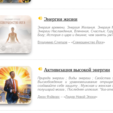
Энергии жизни
Энергия времени. Энергия Желания. Энергия
Энергии Наслаждения, Влечения, Счастья; Гур
Богу; История о царе и джинне; чем занять ум
Владимир Слепцов
– «
Совершенство Йоги
»
Активизация высокой энергии
Природа энергии ; Виды энергии ; Свойства э
Высвобождение и уравновешивание отрица
создавайте себе защиту ; Мужская и женская э
полушарий мозга ; Последняя иллюзия: "бог-оте
Джон Фэйворс
– «
Лидер Новой Эпохи
»