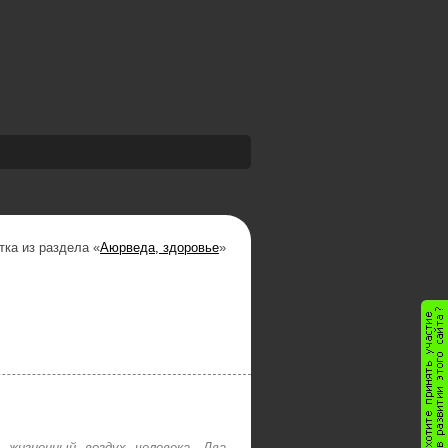
тка из раздела «
Аюрведа, здоровье
»
 жизненный воздух человека. Два