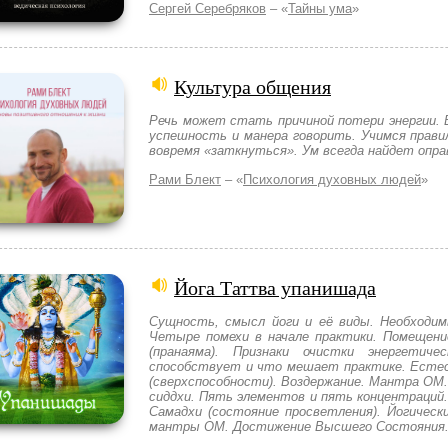
Сергей Серебряков
– «
Тайны ума
»
Культура общения
Речь может стать причиной потери энергии. В
успешность и манера говорить. Учимся прави
вовремя «заткнуться». Ум всегда найдет опра
Рами Блект
– «
Психология духовных людей
»
Йога Таттва упанишада
Сущность, смысл йоги и её виды. Необходим
Четыре помехи в начале практики. Помещени
(пранаяма). Признаки очистки энергетич
способствует и что мешает практике. Естес
(сверхспособности). Воздержание. Мантра ОМ.
сиддхи. Пять элементов и пять концентраций
Самадхи (состояние просветления). Йогически
мантры ОМ. Достижение Высшего Состояния