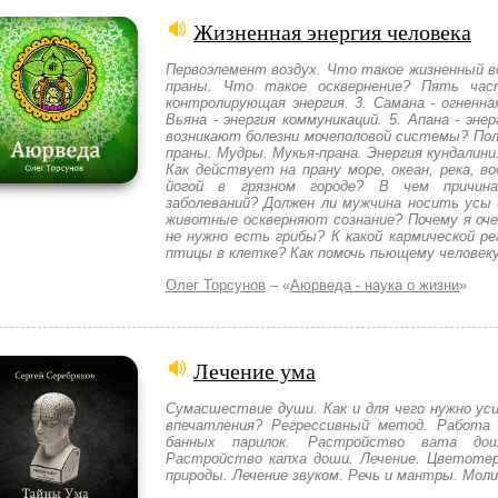
Жизненная энергия человека
Первоэлемент воздух. Что такое жизненный в
праны. Что такое осквернение? Пять част
контролирующая энергия. 3. Самана - огненна
Вьяна - энергия коммуникаций. 5. Апана - эн
возникают болезни мочеполовой системы? Пол
праны. Мудры. Мукья-прана. Энергия кундалини
Как действует на прану море, океан, река, 
йогой в грязном городе? В чем причина 
заболеваний? Должен ли мужчина носить усы 
животные оскверняют сознание? Почему я оче
не нужно есть грибы? К какой кармической ре
птицы в клетке? Как помочь пьющему человек
Олег Торсунов
– «
Аюрведа - наука о жизни
»
Лечение ума
Сумасшествие души. Как и для чего нужно ус
впечатления? Регрессивный метод. Работа с
банных парилок. Растройство вата до
Растройство капха доши. Лечение. Цветотер
природы. Лечение звуком. Речь и мантры. Мол