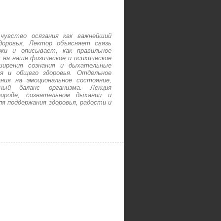
чувство осязания как важнейший
доровья. Лектор объясняет связь
ожи и описывает, как правильное
 на наше физическое и психическое
ирения сознания и дыхательные
ия и общего здоровья. Отдельное
ния на эмоциональное состояние,
ный баланс организма. Лекция
ироде, сознательном дыхании и
я поддержания здоровья, радости и