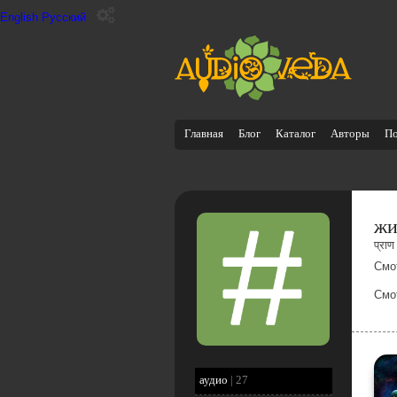
English
Русский
Главная
Блог
Каталог
Авторы
П
жи
प्राण
Смо
Смо
аудио
|
27