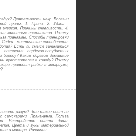
оздух? Деятельность чакр. Болезни
ей праны. 1. Прана. 2. Удана -
я энергия. Причины гневливости. 4.
ергия животных инстинктов. Почему
ьза пранаямы. Способы тренировки
. Сидхи - мистические способности.
водопад? Есть ли смысл заниматься
появления сердечно-сосудистых
и бороду? Каким образом домашние
нь чувствителен к холоду? Почему
акции приводят рыбки в аквариуме,
у?
иливать разум? Что такое пост на
 самскарами. Прана-аяма. Польза
ши. Растройство питта доши.
апия. Цвета и гуны материальной
итва и мантра. Различия.