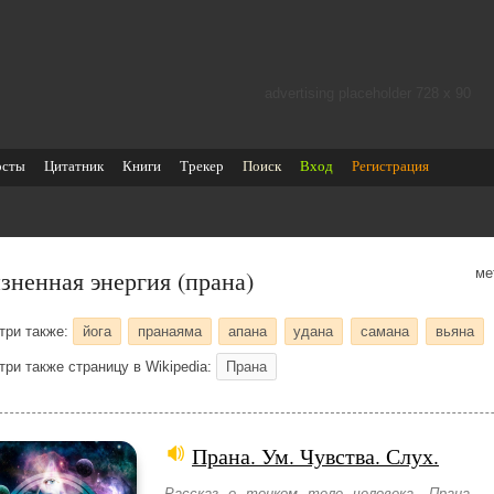
advertising placeholder 728 х 90
осты
Цитатник
Книги
Трекер
Поиск
Вход
Регистрация
зненная энергия (прана)
ме
три также:
йога
пранаяма
апана
удана
самана
вьяна
три также страницу в Wikipedia:
Прана
Прана. Ум. Чувства. Слух.
Рассказ о тонком теле человека. Прана —