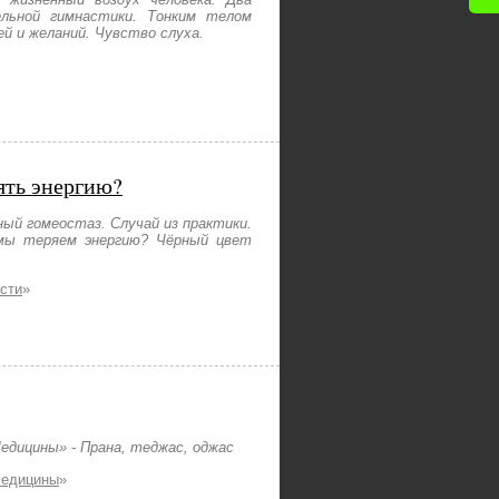
льной гимнастики. Тонким телом
й и желаний. Чувство слуха.
зять энергию?
ый гомеостаз. Случай из практики.
 мы теряем энергию? Чёрный цвет
сти
»
едицины» - Прана, теджас, оджас
Медицины
»