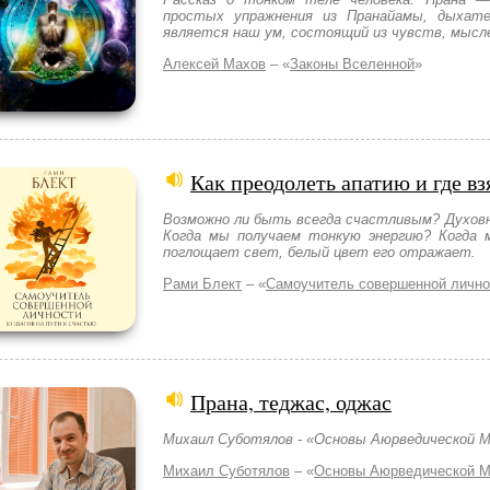
простых упражнения из Пранайамы, дыхате
является наш ум, состоящий из чувств, мысле
Алексей Махов
– «
Законы Вселенной
»
Как преодолеть апатию и где в
Возможно ли быть всегда счастливым? Духовн
Когда мы получаем тонкую энергию? Когда
поглощает свет, белый цвет его отражает.
Рами Блект
– «
Самоучитель совершенной лично
Прана, теджас, оджас
Михаил Суботялов - «Основы Аюрведической М
Михаил Суботялов
– «
Основы Аюрведической 