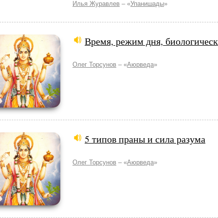
Илья Журавлев
– «
Упанишады
»
Время, режим дня, биологическ
Олег Торсунов
– «
Аюрведа
»
5 типов праны и сила разума
Олег Торсунов
– «
Аюрведа
»