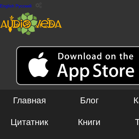
English
Русский
Главная
Блог
К
Цитатник
Книги