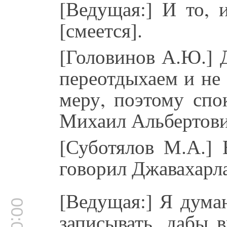
[Ведущая:] И то, 
[смеется].
[Головинов А.Ю.] Д
переотдыхаем и не 
меру, поэтому спо
Михаил Альбертов
[Суботялов М.А.] 
говорил Джавахарл
[Ведущая:] Я дума
записывать, дабы 