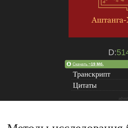
D:
51
Скачать
~19 Мб.
Транскрипт
Цитаты
adver
Методы исследования б