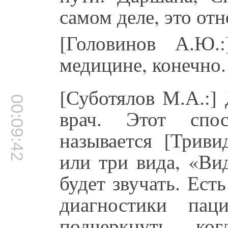
самом деле, это отн
[Головинов А.Ю.
медицине, конечно.
[Суботялов М.А.:]
00:09:42
врач. Этот спо
называется [Триви
или три вида, «Ви
будет звучать. Ес
диагностики па
подчеркнуть, ко