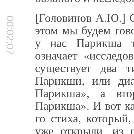
[Головинов А.Ю.] 
00:02:07
этом мы будем гов
у нас Парикша т
означает «исследо
существует два 
Парикши, или диа
Парикша», а вто
Парикша». И вот ка
го стиха, который
уже открыли, из р