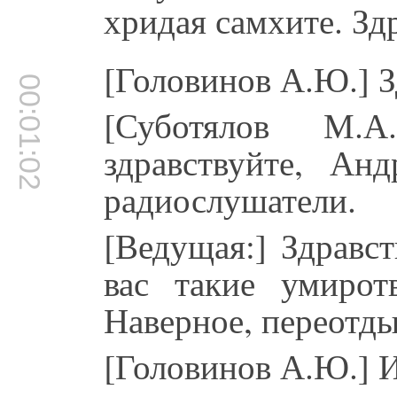
хридая самхите. Зд
[Головинов А.Ю.] З
00:01:02
[Суботялов М.А.
здравствуйте, Анд
радиослушатели.
[Ведущая:] Здравст
вас такие умирот
Наверное, переотды
[Головинов А.Ю.] И