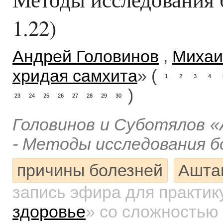
1.22)
Андрей Головинов
,
Михаи
хридая самхита
» (
1
2
3
4
)
23
24
25
26
27
28
29
30
Головинов и Суботялов «
- Методы исследования бо
причины болезней
Ашта
запись эфира для практи
здоровье
»
со сложностью 