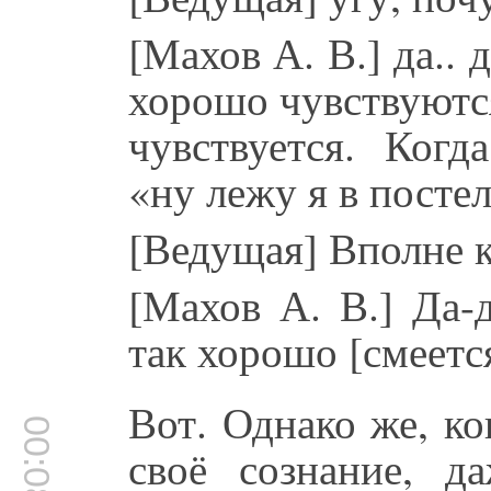
[Махов А. В.] да.. 
хорошо чувствуются
чувствуется. Когд
«ну лежу я в посте
[Ведущая] Вполне 
[Махов А. В.] Да-д
так хорошо [смеетс
Вот. Однако же, ко
00:08:04
своё сознание, д