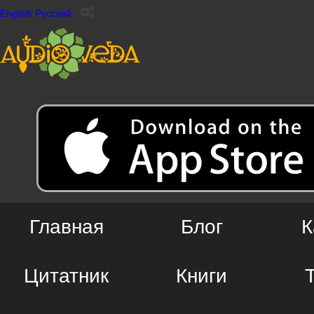
English
Русский
Главная
Блог
К
Цитатник
Книги