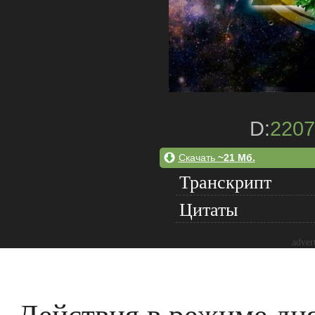
D:
2207
Скачать
~21 Мб.
Транскрипт
Цитаты
adver
Действия в режиме дня