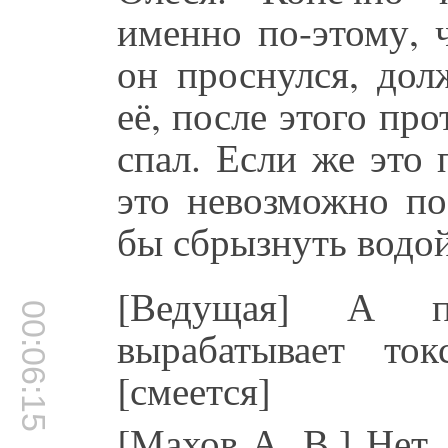
именно по-этому, ч
он проснулся, дол
её, после этого про
спал. Если же это 
это невозможно по
бы сбрызнуть водой
[Ведущая] А 
00:06:15
вырабатывает то
[смеется]
[Махов А. В.] Нет.