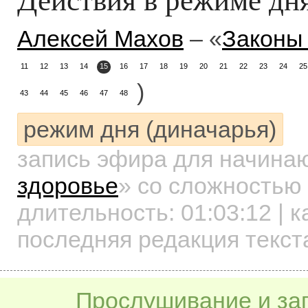
Алексей Махов
– «
Законы
11
12
13
14
15
16
17
18
19
20
21
22
23
24
25
)
43
44
45
46
47
48
режим дня (диначарья)
запись эфира для начин
здоровье
»
со сложностью 
длительность:
01:03:12
| к
последняя редакция текст
Прослушивание и заг