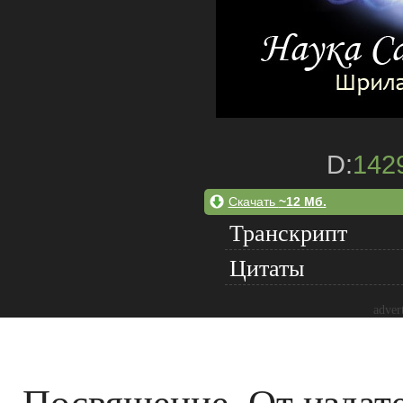
D:
142
Скачать
~12 Мб.
Транскрипт
Цитаты
adver
Посвящение. От издате