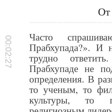
От
Часто спрашив
00:02:27
Прабхупада?». И н
трудно ответи
Прабхупаде не по
определения. В ра
то ученым, то фи
культуры, то 
религиозным лидер