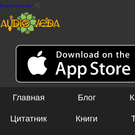
English
Русский
Главная
Блог
К
Цитатник
Книги