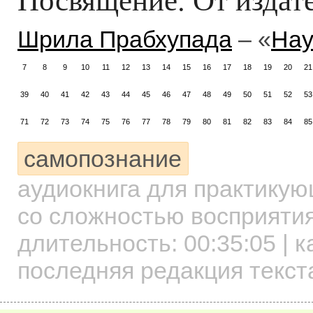
Шрила Прабхупада
– «
Нау
7
8
9
10
11
12
13
14
15
16
17
18
19
20
21
39
40
41
42
43
44
45
46
47
48
49
50
51
52
53
71
72
73
74
75
76
77
78
79
80
81
82
83
84
85
самопознание
аудиокнига для практику
со сложностью восприятия
длительность:
00:35:05
| к
последняя редакция текст