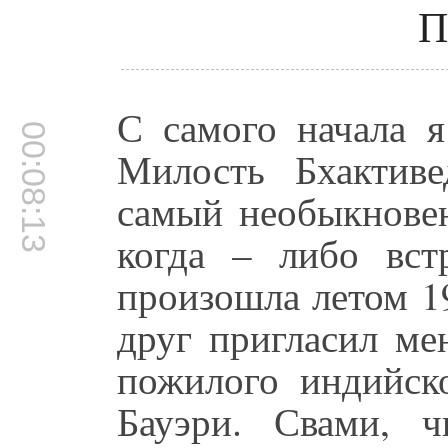
П
С самого начала я
00:08:13
Милость Бхактив
самый необыкновен
когда – либо вст
произошла летом 1
друг пригласил ме
пожилого индийск
Бауэри. Свами, 