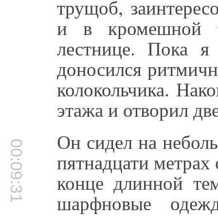
трущоб, заинтерес
и в кромешной т
лестнице. Пока я 
доносился ритмичн
колокольчика. Нако
этажа и отворил две
Он сидел на небол
00:09:31
пятнадцати метрах о
конце длинной те
шарфновые одежд