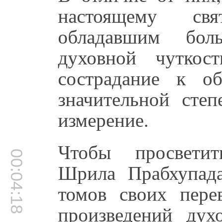
настоящему св
обладавшим бол
духовной чуткос
сострадание к о
значительной степ
измерение.
Чтобы просветит
00:04:18
Шрила Прабхупада
томов своих пере
произведений дух