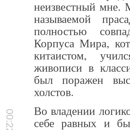
неизвестный мне. 
называемой прас
полностью совп
Корпуса Мира, ко
китаистом, учи
живописи в класс
был поражен выс
холстов.
Во владении логик
00:22:07
себе равных и б