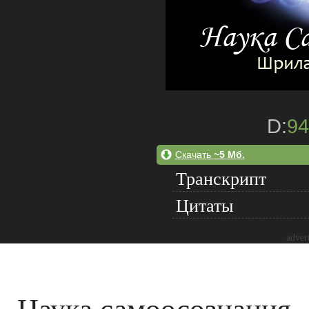
D:
94
Скачать
~5 Мб.
Транскрипт
Цитаты
adver
Наука самоосознания -