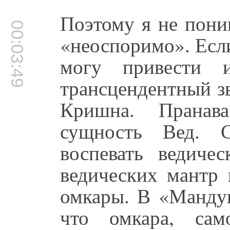
Поэтому я не пони
00:03:49
«неоспоримо». Если
могу привести 
трансцендентный зв
Кришна. Пранав
сущность Вед. С
воспевать ведиче
ведических мантр 
омкары. В «Мандук
что омкара, сам