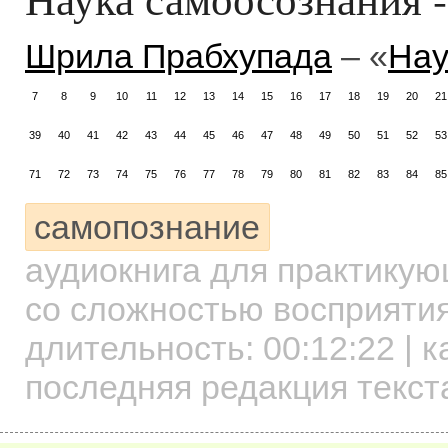
Шрила Прабхупада
– «
Нау
7
8
9
10
11
12
13
14
15
16
17
18
19
20
21
39
40
41
42
43
44
45
46
47
48
49
50
51
52
53
71
72
73
74
75
76
77
78
79
80
81
82
83
84
85
самопознание
аудиокнига для практику
со сложностью восприятия
длительность:
00:12:22
| к
последняя редакция текста