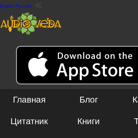
English
Русский
Главная
Блог
К
Цитатник
Книги