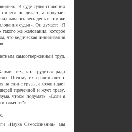
вильно. В суде судья спокойно
 ничего не делает, а получает
 надрываюсь весь день в том же
алования судьи». Он думает: «Я
ю такого же жалования, которое
ом, что ведическая цивилизация
ов.
очетным самоотверженный труд,
Карми, тех, кто трудится ради
ослы. Почему их сравнивают с
я на спине грузы, а хозяин дает
верей прачечной и жует траву,
азума, чтобы подумать: «Если я
эти тяжести?»
х.
иги «Наука Самосознания», мы