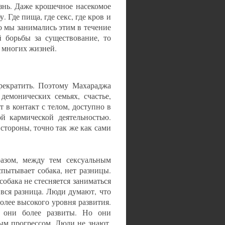
знь. Даже крошечное насекомое
. Где пища, где секс, где кров и
о мы занимались этим в течение
 борьбы за существование, то
е многих жизней.
рекратить. Поэтому Махараджа
демонических семьях, счастье,
 в контакт с телом, доступно в
й кармической деятельностью.
 стороны, точно так же как сами
разом, между тем сексуальным
спытывает собака, нет разницы.
обака не стесняется заниматься
 вся разница. Люди думают, что
олее высокого уровня развития.
о они более развиты. Но они
мым прогрессом. Люди не знают,