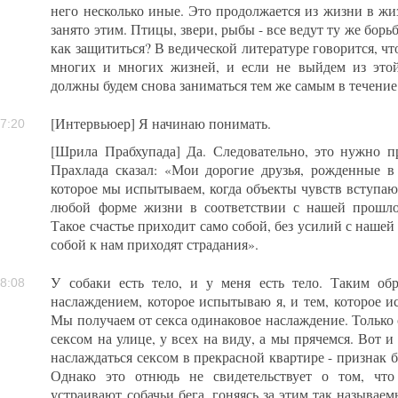
него несколько иные. Это продолжается из жизни в жи
занято этим. Птицы, звери, рыбы - все ведут ту же борьбу
как защититься? В ведической литературе говорится, чт
многих и многих жизней, и если не выйдем из этой
должны будем снова заниматься тем же самым в течени
[Интервьюер] Я начинаю понимать.
7:20
[Шрила Прабхупада] Да. Следовательно, это нужно п
Прахлада сказал: «Мои дорогие друзья, рожденные в 
которое мы испытываем, когда объекты чувств вступают
любой форме жизни в соответствии с нашей прошло
Такое счастье приходит само собой, без усилий с нашей
собой к нам приходят страдания».
У собаки есть тело, и у меня есть тело. Таким об
8:08
наслаждением, которое испытываю я, и тем, которое и
Мы получаем от секса одинаковое наслаждение. Только с
сексом на улице, у всех на виду, а мы прячемся. Вот и
наслаждаться сексом в прекрасной квартире - признак б
Однако это отнюдь не свидетельствует о том, чт
устраивают собачьи бега, гоняясь за этим так называе