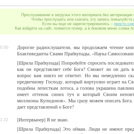
Прослушивание и загрузка этого материала без авторизации 
Чтобы прослушать или скачать эту запись пожалуйста
Если вы еще не зарегистрировались –
просто сде
Как войдёте на сайт, появится плеер, а в боковом меню слева п
Дорогие радиослушатели, мы продолжаем чтение кн
0:00
Бхактиведанты Свами Прабхупады, «Наука Самосознани
[Шрила Прабхупада] Попробуйте спросить последовате
как он представляет себе Бога? Сможет ли он дать 
вопрос вам никто не ответит. Но мы немедленно ск
предвечному Господу, который виртуозно играет на Св
подобны лепесткам лотоса, а голова украшена павлинь
имеет оттенок синих туч и который Своим неповт
миллионы Купидонов». Мы сразу можем описать Бога. Ч
дает представлений о Боге?
[Интервьюер] Я не знаю.
1:22
[Шрила Прабхупада] Это обман. Люди не имеют пред