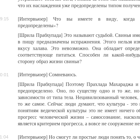
что их наслаждения уже предопределены типом получен
[Интервьюер] Что вы имеете в виду, когда г
9:15
предопределены»?
[Шрила Прабхупада] Это называют судьбой. Свинья име
в пищу предназначены испражнения. Этого нельзя из
вкусу халава. Это невозможно. Она обладает опре
соответствующе питаться. Способен ли какой-нибу
сторону образ жизни свиньи?
[Интервьюер] Сомневаюсь.
0:01
[Шрила Прабхупада] Поэтому Прахлада Махараджа и 
предопределено. Оно, по существу одно и то же, но
зависимости от типа тела. Нецивилизованный человек,
то же самое. Сейчас люди думают, что культура - это
понятиям ведической культуры это не имеет ничего 
прогресс человеческой жизни – самосознание, наскол
является критерием прогресса, а вовсе не сооружение н
[Интервьюер] Но смогут ли простые люди понять то, о 
1:04