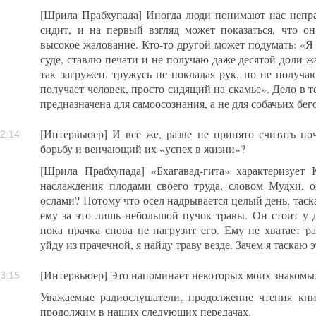
[Шрила Прабхупада] Иногда люди понимают нас непра
сидит, и на первый взгляд может показаться, что он
высокое жалование. Кто-то другой может подумать: «Я
суде, ставлю печати и не получаю даже десятой доли ж
так загружен, тружусь не покладая рук, но не получа
получает человек, просто сидящий на скамье». Дело в т
предназначена для самоосознания, а не для собачьих бег
[Интервьюер] И все же, разве не принято считать п
2:14
борьбу и венчающий их «успех в жизни»?
[Шрила Прабхупада] «Бхагавад-гита» характеризует 
наслаждения плодами своего труда, словом Мудхи, 
ослами? Потому что осел надрывается целый день, таска
ему за это лишь небольшой пучок травы. Он стоит у д
пока прачка снова не нагрузит его. Ему не хватает р
уйду из прачечной, я найду траву везде. Зачем я таскаю 
[Интервьюер] Это напоминает некоторых моих знакомы
3:15
Уважаемые радиослушатели, продолжение чтения кн
продолжим в наших следующих передачах.