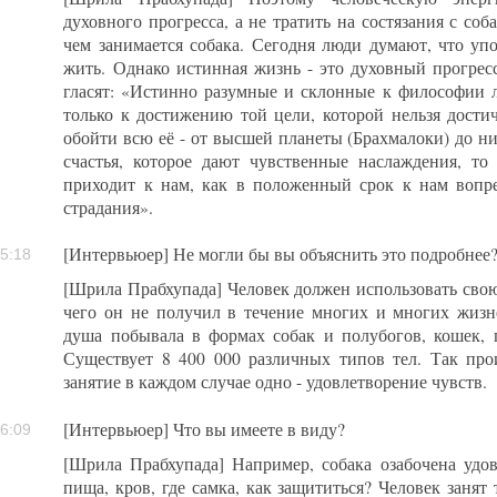
духовного прогресса, а не тратить на состязания с соб
чем занимается собака. Сегодня люди думают, что упо
жить. Однако истинная жизнь - это духовный прогрес
гласят: «Истинно разумные и склонные к философии 
только к достижению той цели, которой нельзя достич
обойти всю её - от высшей планеты (Брахмалоки) до ни
счастья, которое дают чувственные наслаждения, т
приходит к нам, как в положенный срок к нам вопр
страдания».
[Интервьюер] Не могли бы вы объяснить это подробнее
5:18
[Шрила Прабхупада] Человек должен использовать свою
чего он не получил в течение многих и многих жизн
душа побывала в формах собак и полубогов, кошек, 
Существует 8 400 000 различных типов тел. Так про
занятие в каждом случае одно - удовлетворение чувств.
[Интервьюер] Что вы имеете в виду?
6:09
[Шрила Прабхупада] Например, собака озабочена удов
пища, кров, где самка, как защититься? Человек занят