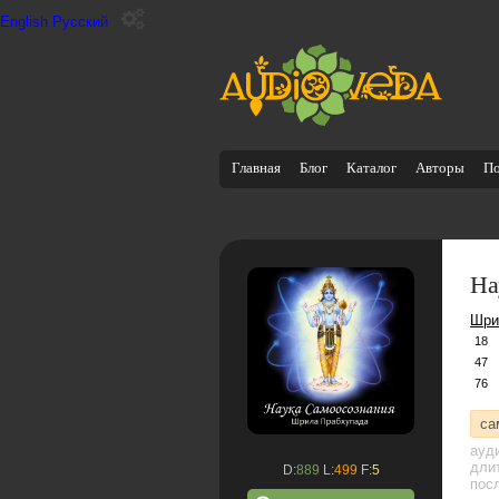
English
Русский
Главная
Блог
Каталог
Авторы
П
На
Шри
18
47
76
са
ауд
дли
D:
889
L:
499
F:
5
посл