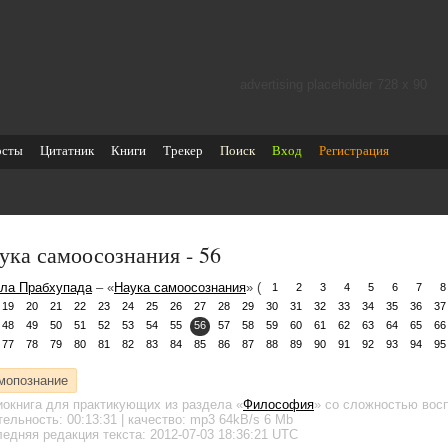
advertising placeholder 728 х 90
осты
Цитатник
Книги
Трекер
Поиск
Вход
Регистрация
ука самоосознания - 56
ла Прабхупада
– «
Наука самоосознания
» (
1
2
3
4
5
6
7
8
19
20
21
22
23
24
25
26
27
28
29
30
31
32
33
34
35
36
37
48
49
50
51
52
53
54
55
56
57
58
59
60
61
62
63
64
65
66
77
78
79
80
81
82
83
84
85
86
87
88
89
90
91
92
93
94
95
мопознание
иокнига для практикующих
из раздела «
Философия
»
со сложностью восп
тельность:
00:13:31
| качество:
mp3
64kB/s
6 Mb
едняя редакция текста: 2012-07-03 18:36:21 UTC