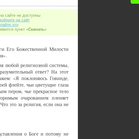
на сайте не доступны
войдите на сайт
лайте это
оявится пункт «
Скачать
»
иги Его Божественной Милости
я».
ля любой религиозной системы,
вразумительный ответ? На этот
ажем: «Я поклоняюсь Говинде,
оей флейте, чьи цветущие глаза
им пером, чье прекрасное тело
оримым очарованием пленяет
то это за религия, если она не
ставления о Боге и потому не