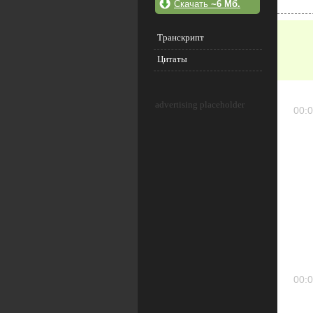
Скачать
~6 Мб.
Транскрипт
Цитаты
advertising placeholder
00:0
00:0