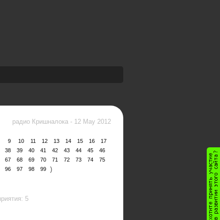
радио Кришналока
-
12 May 2012
9
10
11
12
13
14
15
16
17
38
39
40
41
42
43
44
45
46
67
68
69
70
71
72
73
74
75
)
96
97
98
99
риятия: 5