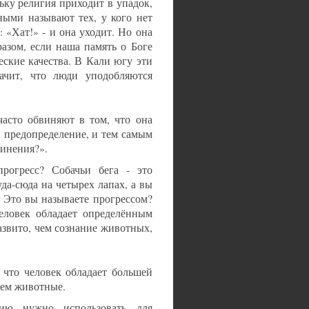
ьку религия приходит в упадок,
ными называют тех, у кого нет
: «Хат!» - и она уходит. Но она
разом, если наша память о Боге
еские качества. В Кали югу эти
начит, что люди уподобляются
часто обвиняют в том, что она
в предопределение, и тем самым
винения?».
прогресс? Собачьи бега - это
да-сюда на четырех лапах, а вы
 Это вы называете прогрессом?
человек обладает определённым
азвито, чем сознание животных,
 что человек обладает большей
чем животные.
гию нужно использовать для