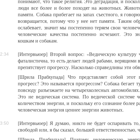
понимают, что такое религия. Это деградация, и поскол
люди все более и более походят на животных. Живот
памяти. Собака прибегает на запах съестного, я говорю
возвращается, потому что у нее нет памяти. Таким об
ослабевает, значит мы постепенно теряем свои человеч
человеческие качества постепенно исчезают. Это з
кошкам и собакам.
[Интервьюер] Второй вопрос: «Ведическую культуру 
2:34
фаталистична, то есть делает людей рабами, верящими 
препятствует прогрессу. Насколько справедливы эти об
[Шрила Прабхупада] Что представляет собой этот 
прогресс? Это называется прогрессом? Собака бегает ту
повсюду разъезжаете на четырехколесных автомобилях.
Это не ведическая система. По ведической системе 
количеством энергии, и поскольку его сознание более р
человеческая энергия ценнее энергии животных.
[Интервьюер] Я думаю, никто не будет оспаривать то,
3:50
свободой или, я бы сказал, большей ответственностью, 
[Шрила Прабхупада] Поэтому человеческую энер