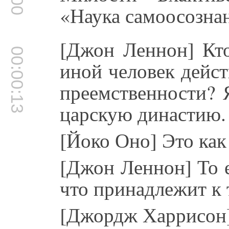
«Наука самоосозна
[Джон Леннон] Кто
00:00:13
иной человек дейс
преемственности? Я
царскую династию.
[Йоко Оно] Это как 
[Джон Леннон] То е
что принадлежит к 
[Джордж Харрисон] 