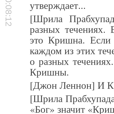
00:08:12
утверждает...
[Шрила Прабхупа
разных течениях.
это Кришна. Если
каждом из этих теч
о разных течениях
Кришны.
[Джон Леннон] И К
[Шрила Прабхупада
«Бог» значит «Кри