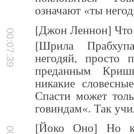
означают «ты негод
[Джон Леннон] Что
00:07:39
[Шрила Прабхуп
негодяй, просто 
преданным Кришн
никакие словесные
Спасти может тол
говиндам«. Так учи
[Йоко Оно] Но к