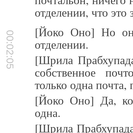
отделении, что это 
[Йоко Оно] Но он
00:02:05
отделении.
[Шрила Прабхупада
собственное почт
только одна почта, 
[Йоко Оно] Да, ко
одна.
[Шрила Прабхупада