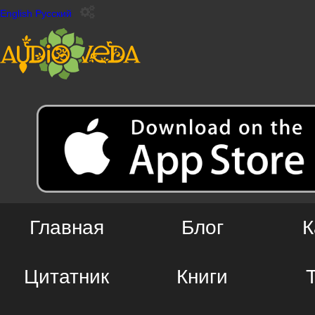
English
Русский
Главная
Блог
К
Цитатник
Книги