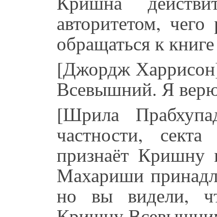
Кришна действ
авторитетом, чего
обращаться к книге
[Джордж Харрисон]
Всевышний. Я верю 
[Шрила Прабхупа
частности, сект
признаёт Кришну в
Махариши принадл
но вы видели, ч
Кришну Всевышни