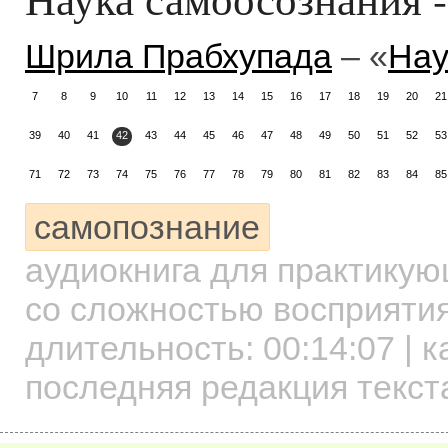
Шрила Прабхупада
– «
Нау
7
8
9
10
11
12
13
14
15
16
17
18
19
20
21
39
40
41
42
43
44
45
46
47
48
49
50
51
52
53
71
72
73
74
75
76
77
78
79
80
81
82
83
84
85
самопознание
аудиокнига для практику
со сложностью восприятия
длительность:
00:14:07
| к
последняя редакция текст