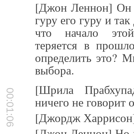
[Джон Леннон] Он 
гуру его гуру и та
что начало этой
теряется в прошло
определить это? М
выбора.
[Шрила Прабхуп
00:01:06
ничего не говорит 
[Джордж Харрисон]
[Джон Леннон] Но в