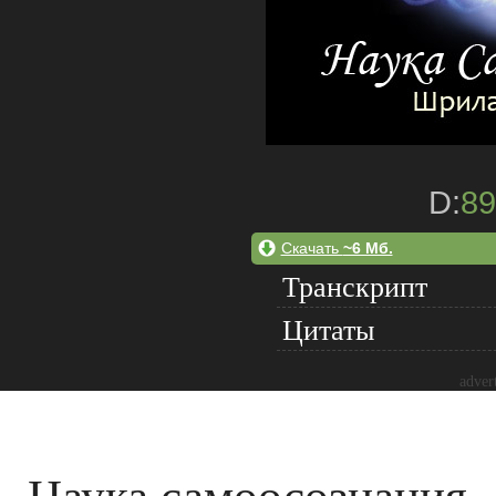
D:
89
Скачать
~6 Мб.
Транскрипт
Цитаты
adver
Наука самоосознания -