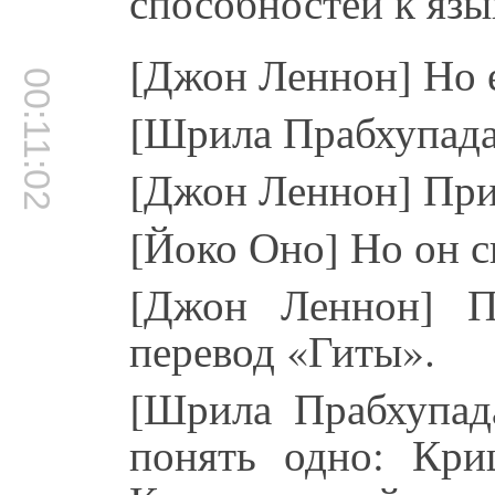
способностей к язы
[Джон Леннон] Но е
00:11:02
[Шрила Прабхупада]
[Джон Леннон] При
[Йоко Оно] Но он ск
[Джон Леннон] Пр
перевод «Гиты».
[Шрила Прабхупада
понять одно: Кр