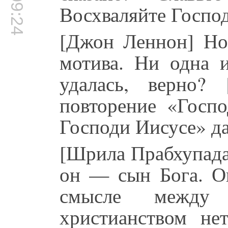
00:09:24
Восхваляйте Господ
[Джон Леннон] Но
мотива. Ни одна 
удалась, верно?
повторение «Госпо
Господи Иисусе» да
[Шрила Прабхупада
он — сын Бога. Он
смысле между
христианством н