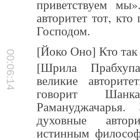
приветствуем мы»
авторитет тот, кт
Господом.
[Йоко Оно] Кто так
00:06:14
[Шрила Прабхуп
великие авторит
говорит Шанка
Рамануджачарья.
духовные автор
истинным философ