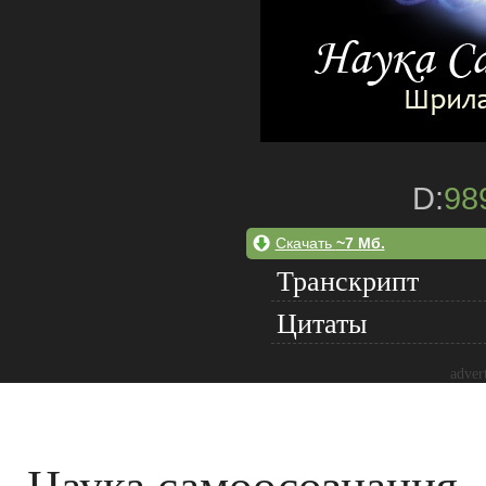
D:
98
Скачать
~7 Мб.
Транскрипт
Цитаты
adver
Наука самоосознания -