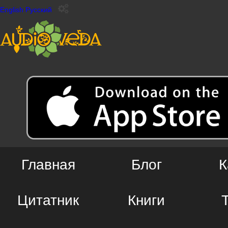
English
Русский
Главная
Блог
К
Цитатник
Книги