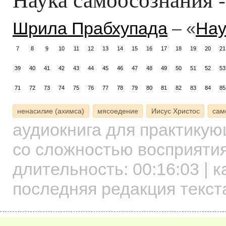
Шрила Прабхупада
– «
Нау
7
8
9
10
11
12
13
14
15
16
17
18
19
20
21
39
40
41
42
43
44
45
46
47
48
49
50
51
52
53
71
72
73
74
75
76
77
78
79
80
81
82
83
84
85
ненасилие (ахимса)
мясоедение
Иисус Христос
сам
аудиокнига для практику
со сложностью восприятия
длительность:
00:16:03
| к
последняя редакция текст