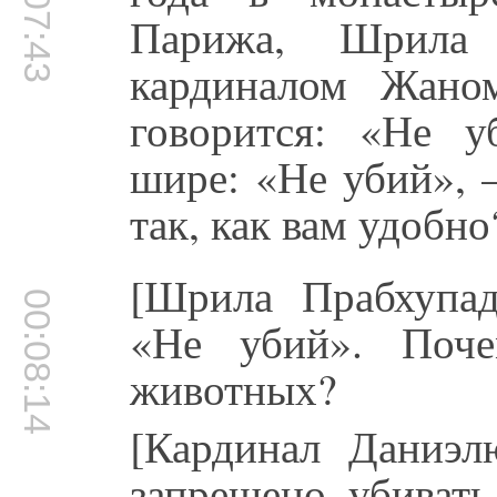
00:07:43
Парижа, Шрила 
кардиналом Жано
говорится: «Не у
шире: «Не убий», 
так, как вам удобно
[Шрила Прабхупад
00:08:14
«Не убий». Поче
животных?
[Кардинал Даниэл
запрещено убивать