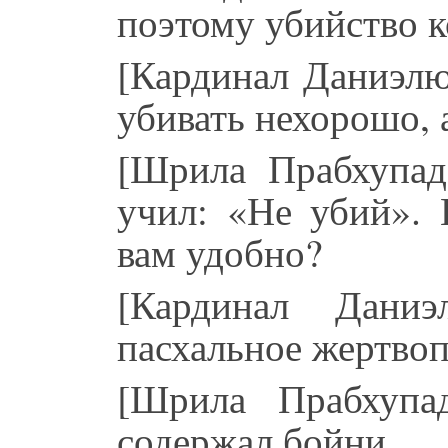
поэтому убийство к
[Кардинал Даниэлю
убивать нехорошо, а
[Шрила Прабхупад
учил: «Не убий». 
вам удобно?
[Кардинал Дани
пасхальное жертво
[Шрила Прабхупа
содержал бойни.