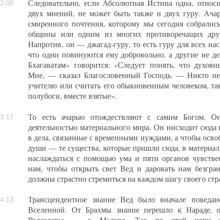
Следовательно, если Абсолютная Истина одна, относи
2:00
двух мнений, не может быть также и двух гуру. Ача
смиренного почтения, которому мы сегодня собрались,
общины или одним из многих противоречащих друг
Напротив, он — джагад-гуру, то есть гуру для всех нас
что одни повинуются ему добровольно, а другие не д
Бхагаватам» говорится: «Следует понять, что духов
Мне, — сказал Благословенный Господь. — Никто не
учителю или считать его обыкновенным человеком, так
полубоги, вместе взятые».
То есть ачарью отождествляют с самим Богом. О
3:17
деятельностью материального мира. Он нисходит сюда 
в дела, связанные с временными нуждами, а чтобы осв
души — те существа, которые пришли сюда, в матери
наслаждаться с помощью ума и пяти органов чувстве
нам, чтобы открыть свет Вед и даровать нам безгра
должны страстно стремиться на каждом шагу своего стр
Трансцендентное знание Вед было вначале поведан
4:13
Вселенной. От Брахмы знание перешло к Нараде, 