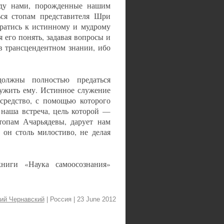
ежду нами, порожденные нашим
ся стопам представителя Шри
братись к истинному и мудрому
 его понять, задавая вопросы и
в трансцендентном знании, ибо
должны полностью предаться
лужить ему. Истинное служение
средство, с помощью которого
 наша встреча, цель которой —
топам Ачарьядевы, дарует нам
 он столь милостиво, не делая
ниги «Наука самоосознания»
ий Чернавский
| Россия
| 23 June 2012