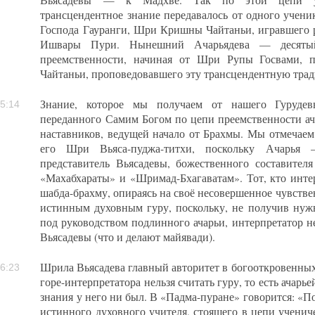
Вьясадевы — к Мадхве. Так по этой цепи уче
трансцендентное знание передавалось от одного учени
Господа Гауранги, Шри Кришны Чайтаньи, игравшего 
Ишвары Пури. Нынешний Ачарьядева — десятый 
преемственности, начиная от Шри Рупы Госвами, п
Чайтаньи, проповедовавшего эту трансцендентную трад
Знание, которое мы получаем от нашего Гурудевы
5:14
переданного Самим Богом по цепи преемственности а
наставников, ведущей начало от Брахмы. Мы отмечаем 
его Шри Вьяса-пуджа-титхи, поскольку Ачарья
представитель Вьясадевы, божественного составителя
«Махабхараты» и «Шримад-Бхагаватам». Тот, кто инте
шабда-брахму, опираясь на своё несовершенное чувстве
истинным духовным гуру, поскольку, не получив нуж
под руководством подлинного ачарьи, интерпретатор н
Вьясадевы (что и делают майявади).
Шрила Вьясадева главный авторитет в богооткровенных
6:23
горе-интерпретатора нельзя считать гуру, то есть ачарь
знания у него ни был. В «Падма-пуране» говорится: «П
истинного духовного учителя, стоящего в цепи ученич