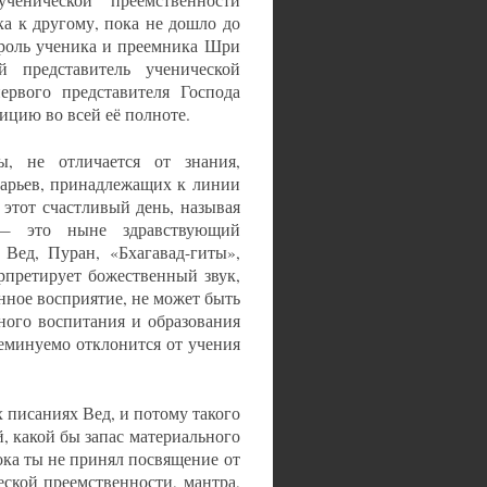
нической преемственности
ка к другому, пока не дошло до
роль ученика и преемника Шри
представитель ученической
ервого представителя Господа
ицию во всей её полноте.
, не отличается от знания,
чарьев, принадлежащих к линии
этот счастливый день, называя
 — это ныне здравствующий
 Вед, Пуран, «Бхагавад-гиты»,
рпретирует божественный звук,
нное восприятие, не может быть
ного воспитания и образования
еминуемо отклонится от учения
 писаниях Вед, и потому такого
ей, какой бы запас материального
ока ты не принял посвящение от
еской преемственности, мантра,