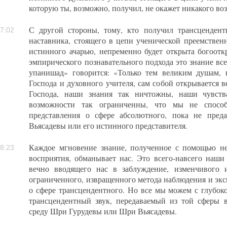
которую ты, возможно, получил, не окажет никакого во
С другой стороны, тому, кто получил трансцендент
7:02
наставника, стоящего в цепи ученической преемственн
истинного ачарью, непременно будет открыта богоотк
эмпирического познавательного подхода это знание вс
упанишад» говорится: «Только тем великим душам, 
Господа и духовного учителя, сам собой открывается в
Господа, наши знания так ничтожны, наши чувств
возможности так ограниченны, что мы не спосо
представления о сфере абсолютного, пока не пре
Вьясадевы или его истинного представителя.
Каждое мгновение знание, полученное с помощью не
8:23
восприятия, обманывает нас. Это всего-навсего наш
вечно вводящего нас в заблуждение, изменчивого
ограниченного, извращенного метода наблюдения и экс
о сфере трансцендентного. Но все мы можем с глубок
трансцендентный звук, передаваемый из той сферы в
среду Шри Гурудевы или Шри Вьясадевы.