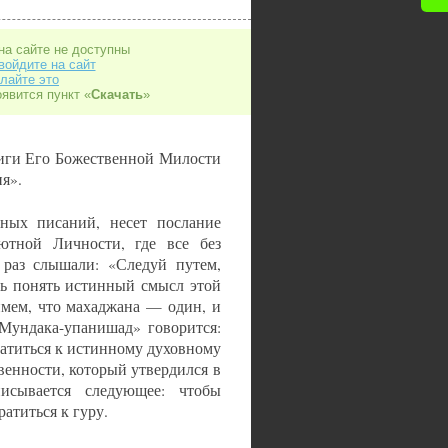
на сайте не доступны
войдите на сайт
лайте это
оявится пункт «
Скачать
»
иги Его Божественной Милости
я».
нных писаний, несет послание
ютной Личности, где все без
раз слышали: «Следуй путем,
сь понять истинный смысл этой
ймем, что махаджана — один, и
«Мундака-упанишад» говорится:
атиться к истинному духовному
енности, который утвердился в
исывается следующее: чтобы
атиться к гуру.