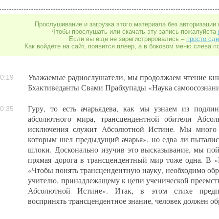
Прослушивание и загрузка этого материала без авторизации 
Чтобы прослушать или скачать эту запись пожалуйста
Если вы еще не зарегистрировались –
просто сде
Как войдёте на сайт, появится плеер, а в боковом меню слева п
Уважаемые радиослушатели, мы продолжаем чтение кн
0:19
Бхактиведанты Свами Прабхупады «Наука самоосознани
Гуру, то есть ачарьядева, как мы узнаем из подли
0:35
абсолютного мира, трансцендентной обители Абсол
исключения служит Абсолютной Истине. Мы много 
которым шел предыдущий ачарья», но едва ли пытали
шлоки. Досконально изучив это высказывание, мы по
прямая дорога в трансцендентный мир тоже одна. В 
«Чтобы понять трансцендентную науку, необходимо обр
учителю, принадлежащему к цепи ученической преемств
Абсолютной Истине». Итак, в этом стихе предп
воспринять трансцендентное знание, человек должен обр