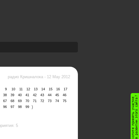
радио Кришналока
-
12 May 2012
9
10
11
12
13
14
15
16
17
38
39
40
41
42
43
44
45
46
67
68
69
70
71
72
73
74
75
)
96
97
98
99
риятия: 5