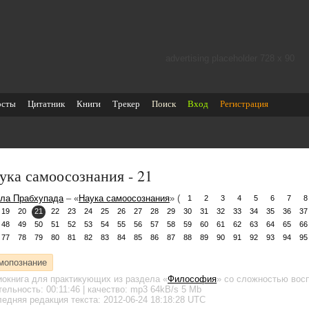
advertising placeholder 728 х 90
осты
Цитатник
Книги
Трекер
Поиск
Вход
Регистрация
ука самоосознания - 21
ла Прабхупада
– «
Наука самоосознания
» (
1
2
3
4
5
6
7
8
19
20
21
22
23
24
25
26
27
28
29
30
31
32
33
34
35
36
37
48
49
50
51
52
53
54
55
56
57
58
59
60
61
62
63
64
65
66
77
78
79
80
81
82
83
84
85
86
87
88
89
90
91
92
93
94
95
мопознание
иокнига для практикующих
из раздела «
Философия
»
со сложностью восп
тельность:
00:11:46
| качество:
mp3
64kB/s
5 Mb
едняя редакция текста: 2012-06-24 18:18:28 UTC