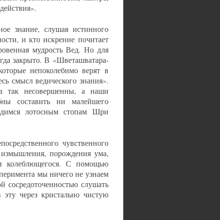
здействия».
ное знание, слушая истинного
ости, и кто искренне почитает
ровенная мудрость Вед. Но для
егда закрыто. В «Шветашватара-
которые непоколебимо верят в
есь смысл ведического знания».
а так несовершенны, а наши
бны составить ни малейшего
дадимся лотосным стопам Шри
посредственного чувственного
и измышления, порождения ума,
 и колеблющегося. С помощью
перимента мы ничего не узнаем
ой сосредоточенностью слушать
 эту через кристально чистую