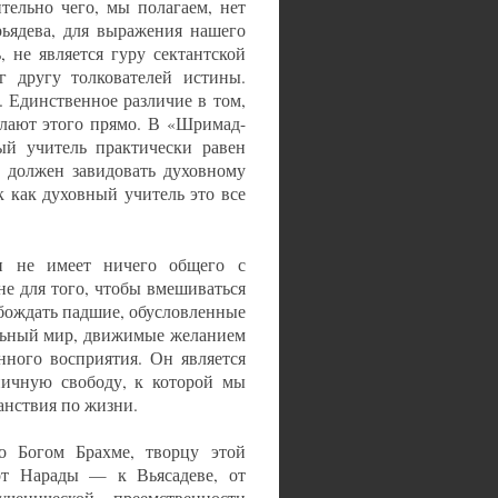
тельно чего, мы полагаем, нет
рьядева, для выражения нашего
 не является гуру сектантской
 другу толкователей истины.
. Единственное различие в том,
елают этого прямо. В «Шримад-
ный учитель практически равен
 должен завидовать духовному
 как духовный учитель это все
н не имеет ничего общего с
не для того, чтобы вмешиваться
обождать падшие, обусловленные
альный мир, движимые желанием
нного восприятия. Он является
ничную свободу, к которой мы
анствия по жизни.
о Богом Брахме, творцу этой
от Нарады — к Вьясадеве, от