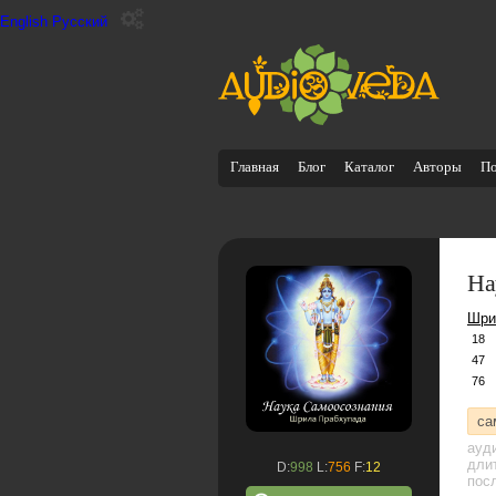
English
Русский
Главная
Блог
Каталог
Авторы
П
На
Шри
18
47
76
са
ауд
дли
D:
998
L:
756
F:
12
посл