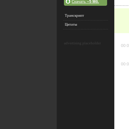
Скачать
~5 Мб.
Транскрипт
Цитаты
advertising placeholder
00:0
00:0