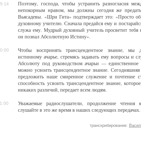
Поэтому, господа, чтобы устранить разногласия м
9:14
непокорным нравом, мы должны сегодня же предать
Вьясадевы. «Шри Гита» подтверждает это: «Просто о
духовному учителю. Сначала предайся ему и постарайся
служа ему. Мудрый духовный учитель просветит тебя 
он познал Абсолютную Истину».
Чтобы воспринять трансцендентное знание, мы 
0:00
истинному ачарье, стремясь задавать ему вопросы и с
Абсолюту под руководством ачарьи — единственное 
можно усвоить трансцендентное знание. Сегодняшняя
предложить наше смиренное служение и почтение с
способность усвоить трансцендентное знание, которое
никаких различий, передает всем людям.
Уважаемые радиослушатели, продолжение чтения к
1:00
слушайте в это же время в наших следующих передачах.
транскрибирование:
Васил