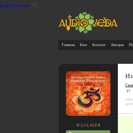
English
Русский
Главная
Блог
Каталог
Авторы
П
Из
Сва
17
лек
дли
D:
113
L:
43
F:
3