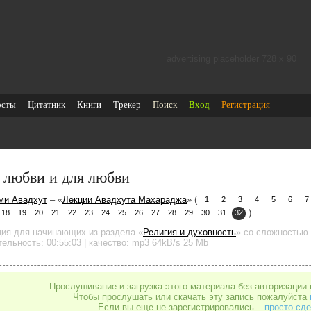
advertising placeholder 728 х 90
осты
Цитатник
Книги
Трекер
Поиск
Вход
Регистрация
 любви и для любви
ми Авадхут
– «
Лекции Авадхута Махараджа
» (
1
2
3
4
5
6
7
)
18
19
20
21
22
23
24
25
26
27
28
29
30
31
32
ция для начинающих
из раздела «
Религия и духовность
»
со сложностью 
тельность:
00:55:03
| качество:
mp3
64kB/s
25 Mb
Прослушивание и загрузка этого материала без авторизации 
Чтобы прослушать или скачать эту запись пожалуйста
Если вы еще не зарегистрировались –
просто сде