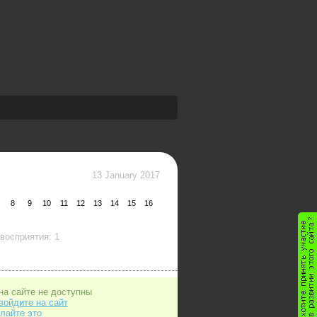
13 January 2017
8
9
10
11
12
13
14
15
16
восприятия: 1
на сайте не доступны
войдите на сайт
лайте это