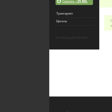
Скачать
~25 Мб.
Транскрипт
Т
Цитаты
а
advertising placeholder