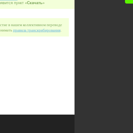
оявится пункт «
Скачать
»
астие в нашем коллективном переводе
понимать
правила транскрибирования
.