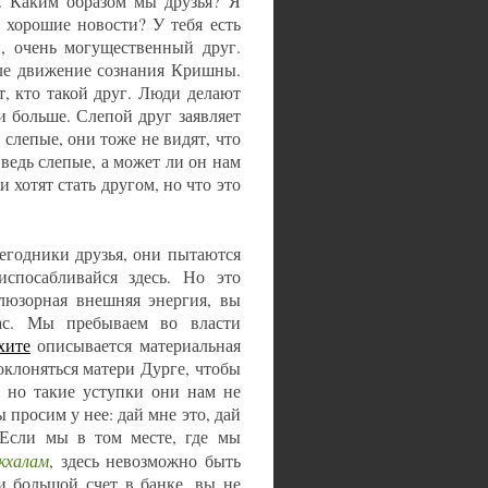
. Каким образом мы друзья? Я
 хорошие новости? У тебя есть
, очень могущественный друг.
деле движение сознания Кришны.
т, кто такой друг. Люди делают
и больше. Слепой друг заявляет
 слепые, они тоже не видят, что
 ведь слепые, а может ли он нам
 хотят стать другом, но что это
егодники друзья, они пытаются
испосабливайся здесь. Но это
люзорная внешняя энергия, вы
ас. Мы пребываем во власти
хите
описывается материальная
оклоняться матери Дурге, чтобы
 но такие уступки они нам не
 просим у нее: дай мне это, дай
 Если мы в том месте, где мы
кхалам
, здесь невозможно быть
и большой счет в банке, вы не