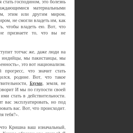
 стать господином, это болезнь
аждающимися материальными
ом, этим или другим миром,
ром, не смогли владеть им, как
ь, чтобы владеть ею. Вот, что
не признаете то, что вы не
ступит тотчас же, даже люди на
мы индийцы, мы пакистанцы, мы
твенность», это вот национализм.
 прогресс, что значит стать
ился, родине. Вот, что такое
твительности,
Бхуми
, земля, не
оворит И мы по глупости своей
 ими стать в действительности.
т вас эксплуатировать, но под
овать вас. Вот, что происходит.
ля тебя?».
 что Кришна ваш изначальный,