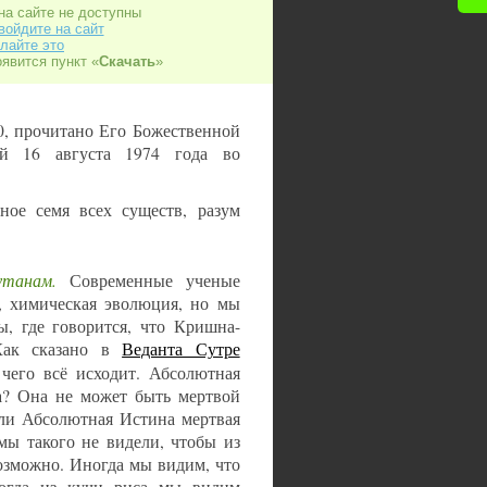
на сайте не доступны
войдите на сайт
лайте это
оявится пункт «
Скачать
»
 10, прочитано Его Божественной
ой 16 августа 1974 года во
ое семя всех существ, разум
утанам.
Современные ученые
и, химическая эволюция, но мы
ы, где говорится, что Кришна-
Как сказано в
Веданта Сутре
 чего всё исходит. Абсолютная
а? Она не может быть мертвой
сли Абсолютная Истина мертвая
мы такого не видели, чтобы из
озможно. Иногда мы видим, что
ногда из кучи риса мы видим