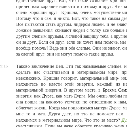
единственный друг. Вот, что такое сознание Кришны
принес вам хорошие новости и поэтому я друг. Что за
очень хороший друг- Кришна, очень могущественный
Потому что я сам, я никто. Вот, что такое на самом 
Все пытаются стать другом, лидером людей, и не знаю
ложные заявления, сбивают людей с толку все больше 
другим слепым друзьям, я слепой защищу тебя, а другие
он за друг. Если он друг, если он хочет нам помочь, мы
вообще помочь? Ведь они оба слепые. Они не знают, они
за слепой друг, они не могут помочь такие друзья.
Таково заключение Вед. Эти так называемые слепые, н
9:16
сделать нас счастливыми в материальном мире, пр
невозможно. Кришна говорит: материальный мир- ил
находитесь во власти этой энергии, каждый из н
материальной энергии. В другом месте, в
Брахма Сам
энергия, как
Дурга
, как мать Дурга. Мы очень любим п
она пошла на какие-то уступки по отношению к нам,
облегчат жизнь. Когда мы поклоняемся матери Дурге, мы
мне то и мать Дурга дает, но это не поможет нам.
Ду
находимся в материальном мире. Что это за место?
счастливыми. Если вы даже обретете красивую жену 