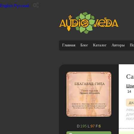
English
Русский
Главная
Блог
Каталог
Авторы
П
Са
Шри
14
дх
лек
дли
посл
D:
195
L:
97
F:
6