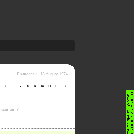
Вриндаван
-
16 August 1974
5
6
7
8
9
10
11
12
13
приятия: 7