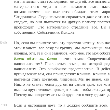
мы пытаемся стать господином, не слугой, все пытаются
материального мира и все пытаются стать насл
возможностями, все пытаются обладать этим мир
Чандралокой. Люди не смогли справиться даже с этим ми
следует, но они пытаются на другую планету полетет
происходит. Это материально страдание всё. Вы 
собственник. Собственник Кришна.
Но, если вы примите это, эту простую истину, мир на
5:49
этой планете, все создали группу, мы американцы, 
японцы, эти, те и они заявляют: «это моё, это моя собс
Бхома иджа хи, бхома
значит земля. Современный
националистом? Поклоняться земле, на которой род
национализм. Это ошибочное представление. В дейс
принадлежит вам, она принадлежит Кришне. Кришна г
пытаемся стать друзьями, лидерами. Мы не знаем, как
Никто не станет моим другом на самом деле, все хотя
именем друга человек приходит к вам, чтобы эксплуатир
Почему вы говорите: «ты мой друг, что я могу сделать д
Если я настоящий друг, то я должен сообщить всем,
7:30