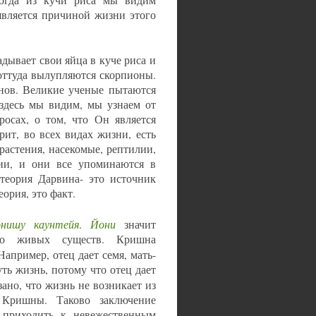
является причиной жизни этого
адывает свои яйца в куче риса и
 оттуда вылупляются скорпионы.
онов. Великие ученые пытаются
 здесь мы видим, мы узнаем от
осах, о том, что Он является
ит, во всех видах жизни, есть
растения, насекомые, рептилии,
ции, и они все упоминаются в
 теория Дарвина- это источник
ория, это факт.
онишу каунтейя
Йони
.
значит
тво живых существ. Кришна
апример, отец дает семя, мать-
ть жизнь, потому что отец дает
зано, что жизнь не возникает из
 Кришны. Таково заключение
 приходить к невежественным