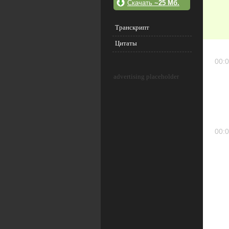
Скачать
~25 Мб.
Транскрипт
Цитаты
00:0
advertising placeholder
00:0