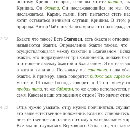
шанти
поэтому Кришна говорит, если вы хотите
, в
бхокта
Кришна, Он
, Он наслаждающийся, не мы. О
наслаждаться. Карми, гьяни, йоги пытаются стать н
хотят оставаться вечными слугами Кришны. В этом р
природа. Автор Чайтанья Чаритамрита это подтверждае
Бхакти что такое? Есть
Бхагаван
, есть бхакта и отноше
2:52
называются бхакти. Определение бхакти таково, что э
осуществляющаяся между бхактой и Бхагаваном. Всякий
бхакти, это подразумевает три компонента, должен быт
и отношения между бхактой и Бхагаваном. Этот называет
санатана
в жизни, санатана. Поскольку мы
, наша обя
биджа хам сарва б
бхакти. К примеру, здесь говорится
месте, в 13 главе Господь говорит, в 14 по- моему 
прадах пита
биджам
, та же
, то же слово используется
семя. Каковы ваши отношения с отцом? Что значит отн
Отца нужно уважать, отцу нужно подчиняться, слушать
4:22
это ваше естественное положение. Если вы становитесь
не естественное состояние, поэтому в материальном мир
Все мы не слушаемся Верховного Отца, вот, что тако