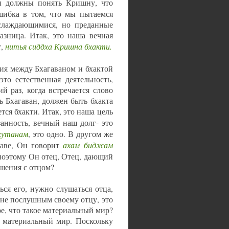
ы должны понять Кришну, что
шибка в том, что мы пытаемся
аслаждающимися, но преданные
азница. Итак, это наша вечная
нитья сиддха Кришна бхакти.
т,
ния между Бхагаваном и бхактой
то естественная деятельность,
 раз, когда встречается слово
ь Бхагаван, должен быть бхакта
ся бхакти. Итак, это наша цель
занность, вечный наш долг- это
хутанам
, это одно. В другом же
ахам биджам
главе, Он говорит
, поэтому Он отец, Отец, дающий
ошения с отцом?
ся его, нужно слушаться отца,
 не послушным своему отцу, это
е, что такое материальный мир?
е материальный мир. Поскольку