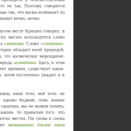
то не так. Поэтому говорится
лько так, что жизнь возникает из
значит вечно, вечно.
ругом месте Кришна говорит, в
их местах используется слово
санатана
санатана»
на
. Слово «
оторое обладает иной природой,
, это космическое мироздание-
асанатана.
рирода,
Здесь, в этом
нт времени, существует какое-
, затем постепенно увядает и в
имер, ваше тело, моё тело- не
, однако биджам, семя, живые
 санатана, мы не можем понять,
 каким- то правилам того, что
ногих местах, Он снова и снова
мамаивамшо джива локья
орит