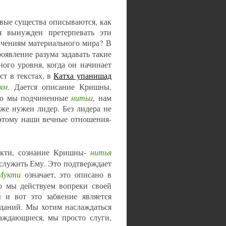
ивые существа описываются, как
 я вынужден претерпевать эти
ичениям материального мира? В
роявление разума задавать такие
ного уровня, когда он начинает
ст в текстах, в
Катха упанишад
ям
. Дается описание Кришны,
нитьи
но мы подчиненные
, нам
же нужен лидер. Без лидера не
оэтому наши вечные отношения-
нитья
акти, сознание Кришны-
 служить Ему. Это подтверждает
Мукти
означает, это описано в
то мы действуем вопреки своей
и вот это забвение является
аданий. Мы хотим наслаждаться
аждающиеся, мы просто слуги,