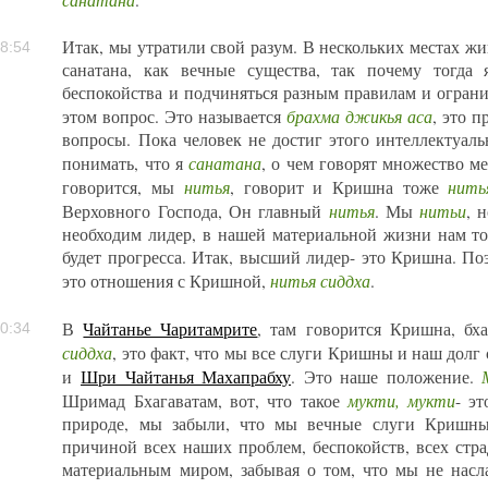
.
Итак, мы утратили свой разум. В нескольких местах ж
8:54
санатана, как вечные существа, так почему тогда
беспокойства и подчиняться разным правилам и огран
брахма джикья аса
этом вопрос. Это называется
, это п
вопросы. Пока человек не достиг этого интеллектуаль
санатана
понимать, что я
, о чем говорят множество ме
нитья
нить
говорится, мы
, говорит и Кришна тоже
нитья
нитьи
Верховного Господа, Он главный
. Мы
, 
необходим лидер, в нашей материальной жизни нам то
будет прогресса. Итак, высший лидер- это Кришна. П
нитья сиддха
это отношения с Кришной,
.
В
Чайтанье Чаритамрите
, там говорится Кришна, бх
0:34
сиддха
, это факт, что мы все слуги Кришны и наш долг
и
Шри Чайтанья Махапрабху
. Это наше положение.
мукти, мукти
Шримад Бхагаватам, вот, что такое
- э
природе, мы забыли, что мы вечные слуги Кришны 
причиной всех наших проблем, беспокойств, всех стр
материальным миром, забывая о том, что мы не насл