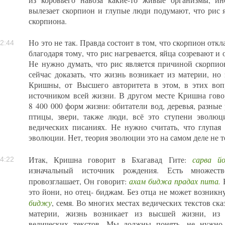
вылезает скорпион и глупые люди подумают, что рис 
скорпиона.
Но это не так. Правда состоит в том, что скорпион откл
2:44
благодаря тому, что рис нагревается, яйца созревают и
Не нужно думать, что рис является причиной скорпи
сейчас доказать, что жизнь возникает из материи, но
Кришны, от Высшего авторитета в этом, в этих вопр
источником всей жизни. В другом месте Кришна говор
8 400 000 форм жизни: обитатели вод, деревья, разные 
птицы, звери, также люди, всё это ступени эволю
ведических писаниях. Не нужно считать, что глупая
эволюции. Нет, теория эволюции это на самом деле не те
сарва й
Итак, Кришна говорит в Бхагавад Гите:
4:22
изначальный источник рождения. Есть множес
ахам биджа прадах пита.
провозглашает, Он говорит:
Н
это йони, но отец- биджам. Без отца не может возникну
биджу
, семя. Во многих местах ведических текстов ска
материи, жизнь возникает из высшей жизни, из
ведических текстов. Мы должны понять, не нужно