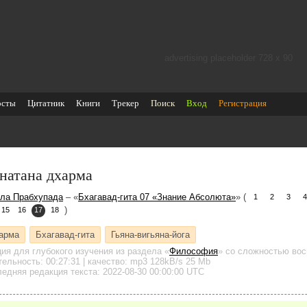
advertising placeholder 728 х 90
осты
Цитатник
Книги
Трекер
Поиск
Вход
Регистрация
натана дхарма
ла Прабхупада
– «
Бхагавад-гита 07 «Знание Aбсолюта»
» (
1
2
3
4
)
15
16
17
18
арма
Бхагавад-гита
Гьяна-вигьяна-йога
ция для глубокого изучения
из раздела «
Философия
»
со сложностью вос
тельность:
00:27:31
| качество:
mp3
128kB/s
25 Mb
едняя редакция текста: 2022-08-30 00:00:00 UTC