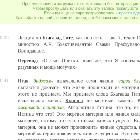
Прослушивание и загрузка этого материала без авторизации 
Чтобы прослушать или скачать эту запись пожалуйста
Если вы еще не зарегистрировались –
просто сде
Как войдёте на сайт, появится плеер, а в боковом меню слева п
Лекция по
Бхагавад Гите
, как она есть, глава 7, текст
0:00
милостью А.Ч. Бхактиведантой Свами Прабхупад
Вриндаване.
Перевод:
«О сын Притхи, знай же, что Я изначальн
разумных и мощь могучих».
биджам
сарва бх
Итак,
- изначальное семя жизни,
0:41
пытаются доказать, что жизнь происходит из матери
этого не признаем. Мы признаем слова Бхагавад Гит
изначальная жизнь.
Кришна
не мертвый камень. 
джанмади асиатаха
, Абсолютная Истина- это то, из
Истина что это? Это мертвая материя или живая сил
материей, потому что есть столько живых существ. Е
материя, она не может производить живые существа, 
мертвой материи появлялись живые существа. Это нев
из коровьего навоза какие-то живые организмы, и