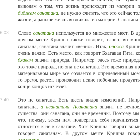
выводам о том, что жизнь происходит из материи, э
биджам санатана
, не нужно считать, что это сейчас то
жизни, а раньше жизнь возникала из материи. Санатана 
санатана
Слово
используется во множестве мест. В д
6:03
другом месте Кришна также говорит, слово, во мног
биджа
санатана, санатана значит «вечно». Итак,
Криш
очень важно. Есть место, как говорит Бхагавад Гита, к
бхавам
значит природа. Например, здесь тоже природа
это тоже природа, но она не санатана. Это временная п
материальном мире всё создается в определенный моме
то время, растет, производит некие побочные продукты
конце концов исчезает.
Это не санатана. Есть шесть видов изменений. Напр
7:40
а асанатана
Асанатана
санатана,
.
значит не вечное
существа- они санатана, они не временны. Поэтому мы
что, почему, зачем нам подвергать себя подчиняться
относится к не к санатане. Хотя Кришна говорит во м
говорит санатанам. В другом мечте Кришна гов
санатана