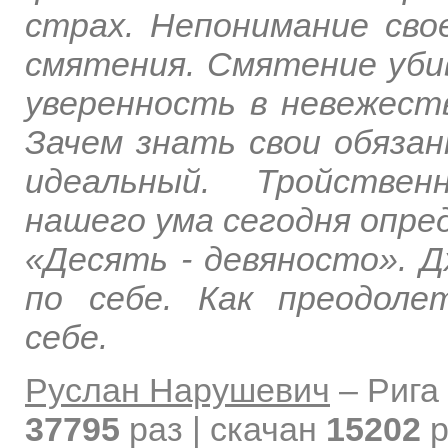
страх. Непонимание сво
смятения. Смятение уби
уверенность в невежест
Зачем знать свои обяза
идеальный. Тройствен
нашего ума сегодня опре
«Десять - девяносто». 
по себе. Как преодол
себе.
Руслан Нарушевич
–
Рига
37795
раз | скачан
15202
р