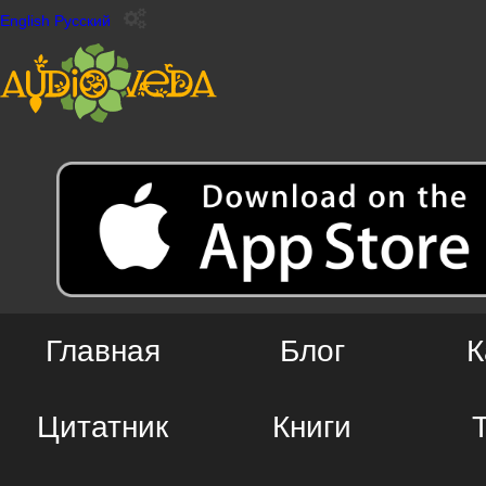
English
Русский
Главная
Блог
К
Цитатник
Книги