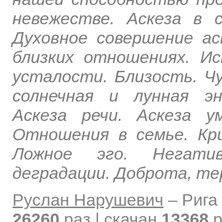
невежестве. Аскеза в 
Духовное совершение ас
близких отношениях. Ис
усталости. Близость. Ч
солнечная и лунная эн
Аскеза речи. Аскеза 
Отношения в семье. Кр
Ложное эго. Негати
деградации. Доброта, тер
Руслан Нарушевич
–
Рига
26260
раз | скачан
13368
р