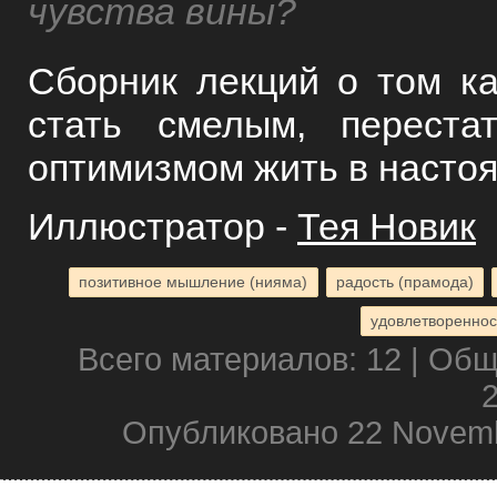
чувства вины?
Сборник лекций о том ка
стать смелым, перест
оптимизмом жить в насто
Иллюстратор -
Тея Новик
позитивное мышление (нияма)
радость (прамода)
удовлетвореннос
Всего материалов: 12 | Об
2
Опубликовано 22 Novemb