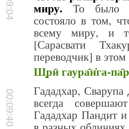
00:09:04
миру.
То было ег
состояло в том, ч
всему миру, и т
[Сарасвати Тха
переводчик] в этом
Ш̣рӣ гаура̄н̇га-па
Гададхар, Сварупа
00:09:40
всегда совершаю
Гададхар Пандит и
в разных обличиях