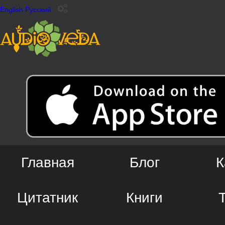
English
Русский
Главная
Блог
К
Цитатник
Книги