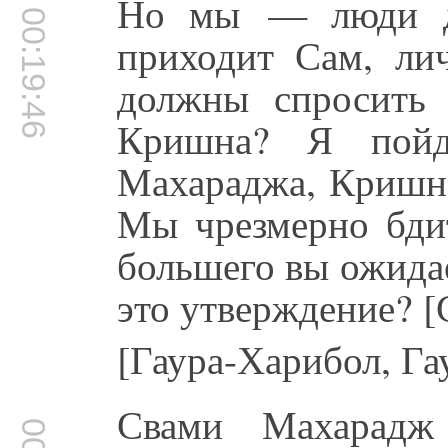
Но мы — люди др
00:19:46
приходит Сам, ли
должны спросить 
Кришна? Я пой
Махараджа, Кришна
Мы чрезмерно бдит
большего вы ожида
это утверждение? [
[Гаура-Харибол, Га
Свами Махарадж 