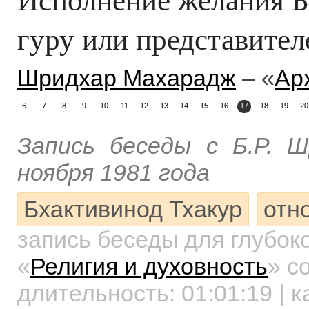
гуру или представите
Шридхар Махарадж
– «
Ар
6
7
8
9
10
11
12
13
14
15
16
17
18
19
20
Запись беседы с Б.Р. 
ноября 1981 года
Бхактивинод Тхакур
отн
запись беседы для глубок
«
Религия и духовность
»
со
длительность:
01:01:19
| к