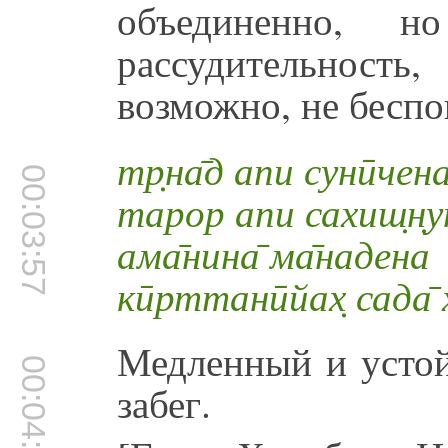
объединенно, но
рассудительност
возможно, не беспо
тр̣на̄д апи сунӣчен
00:03:57
тарор апи сахиш̣н̣у
ама̄нина̄ ма̄надена
кӣрттанӣйах̣ сада̄ 
Медленный и устой
00:04:07
забег.