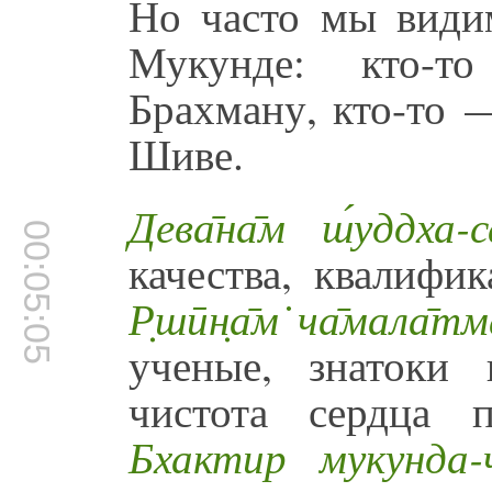
Но часто мы видим
Мукунде: кто-т
Брахману, кто-то 
Шиве.
Дева̄на̄м ш́уддха-с
00:05:05
качества, квалифи
Р̣шӣн̣а̄м̇ ча̄мала̄т
ученые, знатоки
чистота сердца 
Бхактир мукунда-ч