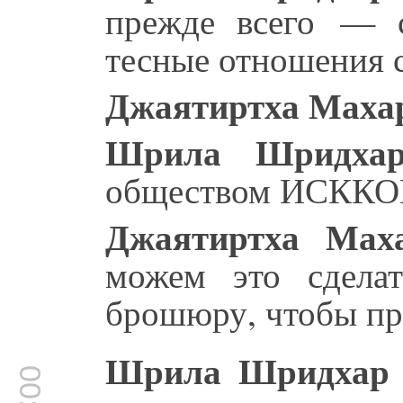
прежде всего — 
тесные отношения 
Джаятиртха Маха
Шрила Шридхар
обществом ИСККОН
Джаятиртха Мах
можем это сдела
брошюру, чтобы п
Шрила Шридхар 