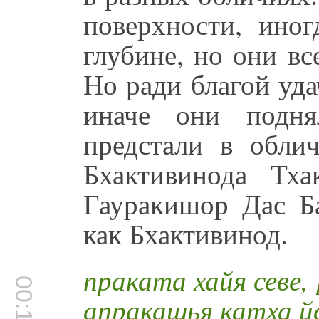
поверхности, иног
глубине, но они вс
Но ради благой уда
иначе они подня
предстали в обли
Бхактивинода Тх
Гауракишор Дас Ба
как Бхактивинод.
праката хайя севе,
апракашья катха 