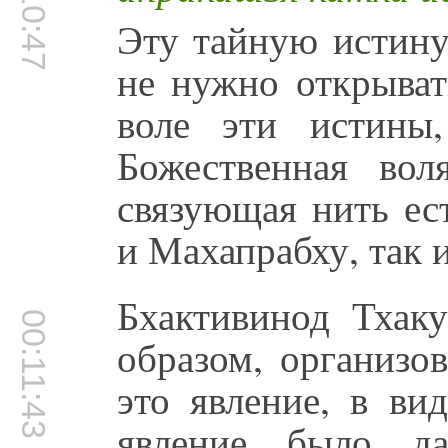
00:10:47
Эту тайную истину
не нужно открыва
воле эти истины
Божественная во
связующая нить ес
и Махапрабху, так 
Бхактивинод Тхак
00:11:43
образом, организо
это явление, в ви
явление было да