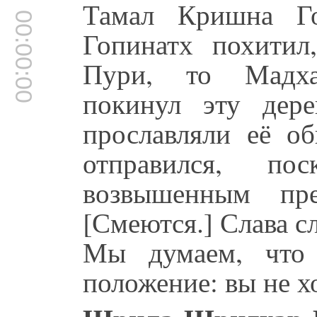
Тамал Кришна Го
00:00:00
Гопинатх похитил
Пури, то Мадха
покинул эту дер
прославляли её о
отправился, п
возвышенным пре
[Смеются.] Слава сл
Мы думаем, что 
положение: вы не х