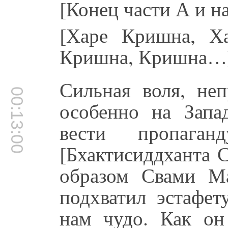
[Конец части А и н
[Харе Кришна, Х
Кришна, Кришна…
Сильная воля, неп
00:13:00
особенно на Запа
вести пропаг
[Бхактисиддханта 
образом Свами М
подхватил эстафет
нам чудо. Как он 