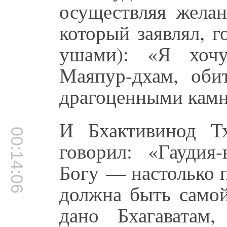
осуществляя жела
который заявлял, 
ушами): «Я хочу
Маяпур-дхам, оби
драгоценными кам
И Бхактивинод Тх
00:14:06
говорил: «Гаудия
Богу — настолько п
должна быть само
дано Бхагаватам