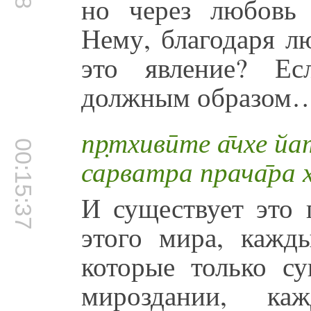
но через любовь
Нему, благодаря л
это явление? Ес
должным образом
пр̣тхивӣте а̄чхе йа
00:15:37
сарватра прача̄ра 
И существует это 
этого мира, кажд
которые только с
мироздании, к