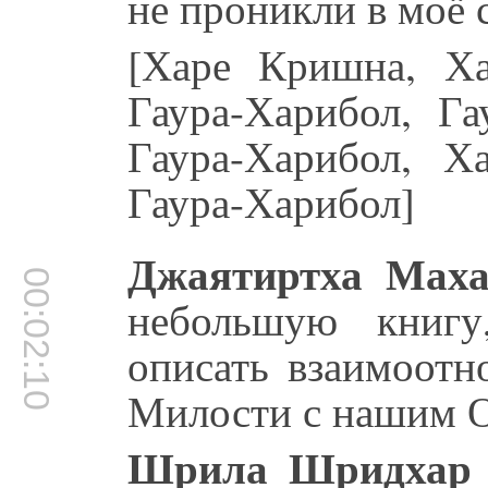
не проникли в моё 
[Харе Кришна, Ха
Гаура-Харибол, Га
Гаура-Харибол, 
Гаура-Харибол]
Джаятиртха Маха
00:02:10
небольшую книгу
описать взаимоот
Милости с нашим
Шрила Шридхар 