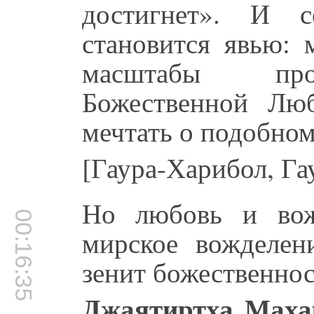
достигнет». И с
становится явью:
масштабы проп
Божественной Лю
мечтать о подобном
[Гаура-Харибол, Га
Но любовь и вожд
00:16:35
мирское вожделен
зенит божественнос
Джаятиртха Маха