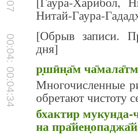
[Гаура-Харибол, Н
Нитай-Гаура-Гадад
[Обрыв записи. П
00:04:27
дня]
р̣шӣн̣а̄м ча̄мала̄т
00:04:34
Многочисленные ри
обретают чистоту с
бхактир мукунда-ч
на пра̄йен̣опаджа̄