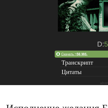
D:
5
Скачать
~56 Мб.
Транскрипт
Цитаты
adver
Исполнение желания Б