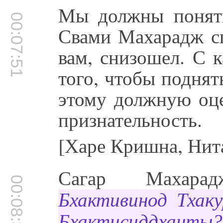
Мы должны понять
00:07:51
Свами Махарадж сп
вам, снизошел. С 
того, чтобы поднят
этому должную оце
признательность.
[Харе Кришна, Нита
Сагар Махар
00:08:31
Бхактивинод Тхак
Бхактисиддханты?