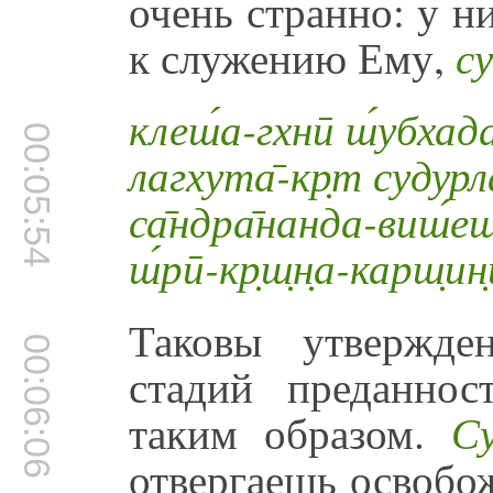
очень странно: у н
к служению Ему,
с
клеш́а-гхнӣ ш́убхада
00:05:54
лагхута̄-кр̣т судурл
са̄ндра̄нанда-виш́еш
ш́рӣ-кр̣ш̣н̣а-карш̣ин
Таковы утвержде
00:06:06
стадий преданност
таким образом.
Су
отвергаешь освобо