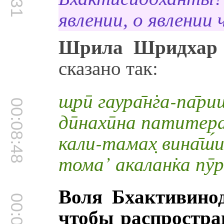
явлении, о явлении
Шрила Шридхар 
сказано так:
ш̣рӣ гаура̄н̇га-па̄р
00:08:48
дӣнахӣна патитера
кали-тамах̣ вина̄ш́
тома’ акалан̇ка пӯр
Воля Бхактивинод
чтобы распростран