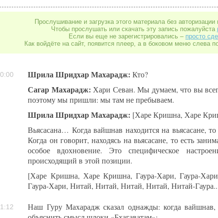
Прослушивание и загрузка этого материала без авторизации 
Чтобы прослушать или скачать эту запись пожалуйста
Если вы еще не зарегистрировались –
просто сде
Как войдёте на сайт, появится плеер, а в боковом меню слева п
Шрила Шридхар Махарадж:
Кто?
0:00
Сагар Махарадж:
Хари Севан. Мы думаем, что вы всег
поэтому мы пришли: мы там не пребываем.
Шрила Шридхар Махарадж:
[Харе Кришна, Харе Кри
Вьясасана… Когда вайшнав находится на вьясасане, то
Когда он говорит, находясь на вьясасане, то есть зани
особое вдохновение. Это специфическое настроен
происходящий в этой позиции.
[Харе Кришна, Харе Кришна, Гаура-Хари, Гаура-Хар
Гаура-Хари, Нитай, Нитай, Нитай, Нитай, Нитай-Гаура..
Наш Гуру Махарадж сказал однажды: когда вайшнав, 
1:12
объяснить смысл шлоки «Бхагаватам»: