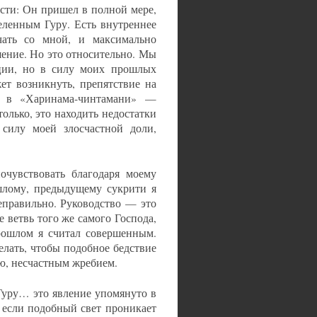
сти: Он пришел в полной мере,
еленным Гуру. Есть внутреннее
чать со мной, и максимально
ение. Но это относительно. Мы
иции, но в силу моих прошлых
ет возникнуть, препятствие на
о в «Харинама-чинтамани» —
олько, это находить недостатки
 силу моей злосчастной доли,
очувствовать благодаря моему
шлому, предыдущему сукрити я
еправильно. Руководство — это
 ветвь того же самого Господа,
рошлом я считал совершенным.
лать, чтобы подобное бедствие
тью, несчастным жребием.
Гуру… это явление упомянуто в
если подобный свет проникает