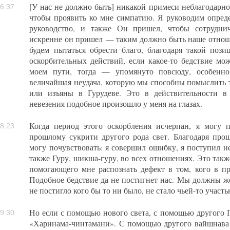
[У нас не должно быть] никакой примеси неблагодарно
6:37
чтобы проявить ко мне симпатию. Я руководим опред
руководство, и также Он пришел, чтобы сотрудни
искренне он пришел — таким должно быть наше отнош
будем пытаться обрести благо, благодаря такой поз
оскорбительных действий, если какое-то бедствие мож
моем пути, тогда — упомянуто повсюду, особенн
величайшая неудача, которую мы способны помыслить т
или изъяны в Гурудеве. Это в действительности в
невезения подобное произошло у меня на глазах.
Когда период этого оскорбления исчерпан, я могу п
8:23
прошлому сукрити другого рода свет. Благодаря про
могу почувствовать: я совершил ошибку, я поступил н
также Гуру, шикша-гуру, во всех отношениях. Это также
помогающего мне распознать дефект в том, кого в п
Подобное бедствие да не постигнет нас. Мы должны же
не постигло кого бы то ни было, не стало чьей-то учас
Но если с помощью нового света, с помощью другого 
9:30
«Харинама-чинтамани». С помощью другого вайшнава 