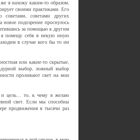
же я нахожу каким-то образом,
трирует своими практиками. Его
о советами, советами других
да новое подозрение проснулось
ратившись за помощью к другим
 и я помещу себя в некую иную
аходим в случае кого бы то ни
хностная или какие-то скрытые,
й дурной выбор, ложный выбор
нности проливают свет на мои
ь и цель… то, к чему я желаю
невной свет. Если мы способны
мере продвижения в тысячи раз
омещенных в моё сердце, в мою