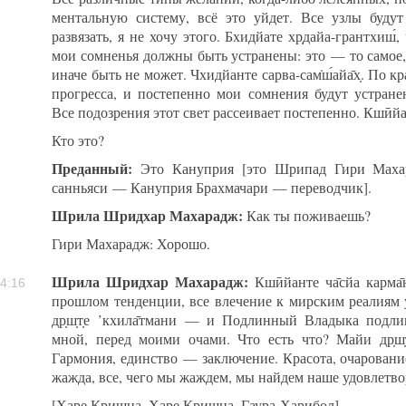
ментальную систему, всё это уйдет. Все узлы будут
развязать, я не хочу этого. Бхидйате хр̣дайа-грантхиш́, 
мои сомненья должны быть устранены: это — то самое,
иначе быть не может. Чхидйанте сарва-сам̇ш́айа̄х̣. По 
прогресса, и постепенно мои сомнения будут устранены.
Все подозрения этот свет рассеивает постепенно. Кшӣйан
Кто это?
Преданный:
Это Кануприя [это Шрипад Гири Махар
санньяси — Кануприя Брахмачари — переводчик].
Шрила Шридхар Махарадж:
Как ты поживаешь?
Гири Махарадж: Хорошо.
Шрила Шридхар Махарадж:
Кшӣйанте ча̄сйа карма̄
4:16
прошлом тенденции, все влечение к мирским реалиям 
др̣ш̣т̣е ’кхила̄тмани — и Подлинный Владыка подли
мной, перед моими очами. Что есть что? Майи др̣ш̣т̣
Гармония, единство — заключение. Красота, очаровани
жажда, все, чего мы жаждем, мы найдем наше удовлетво
[Харе Кришна, Харе Кришна, Гаура-Харибол]