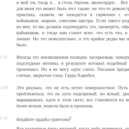
в мой ум, тогда я… я столь терпим, милосерден… Все 
для меня это может быть тест также: он что-то демонс
практика, скажем, не находится в гармонии с ег
вайшнавов, ачарьев, советами шастры. Если такого ро
во мне, то мы должны подтвердить это, проверить, об
вайшнавам, и тогда нам станет ясно, что есть что,
линию. Но это нежелательно, и это крайне редко мы н
было.
Иногда это невзвешенная позиция, несерьезная, повер
1:16
подспудные мотивы, в результате которых подобны
произошел. Но я не могу идти слепо. Писания преда
слепые, закрытые глаза. Гаура-Харибол.
Это реально, это не есть нечто поверхностное. Пут
2:09
приблизиться, это не путь подозрений, но ясный, д
маршировать, идти в этом свете, все становится по 
более ясным, нежели было в прошлом.
2
2:42
бхидйате хр̣дайа-грантхиш́
Все различные типы желаний, когда-либо лелеянных, п