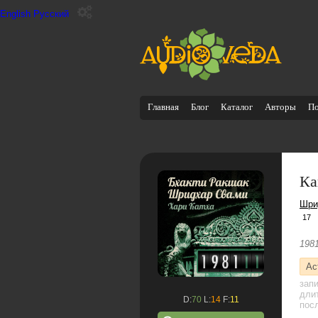
English
Русский
Главная
Блог
Каталог
Авторы
П
Ка
Шри
17
198
Ас
зап
дли
D:
70
L:
14
F:
11
посл