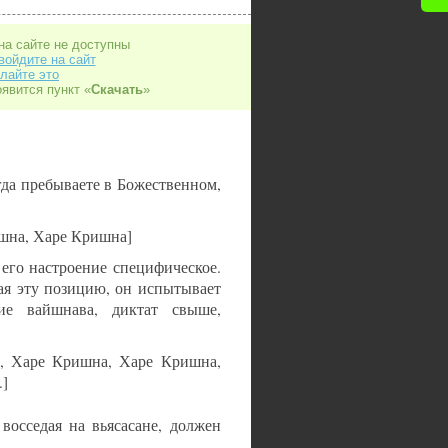
на сайте не доступны
войдите на сайт
лайте это
оявится пункт «
Скачать
»
да пребываете в Божественном,
шна, Харе Кришна]
 его настроение специфическое.
мая эту позицию, он испытывает
ие вайшнава, диктат свыше,
и, Харе Кришна, Харе Кришна,
.]
восседая на вьясасане, должен