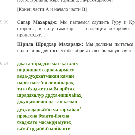
[Конец части А и начало части В]
Сагар Махарадж:
Мы пытаемся служить Гуру и Кри
5:39
стороны, в силу самскар — тенденция оскорблять
происходят…
Шрила Шридхар Махарадж:
Мы должны пытаться и
волю лишь для того, чтобы обретать все большую связь 
джа̄та-ш́раддхо мат-катхасу
6:14
нирвин̣н̣ах̣ сарва-кармасу
веда-дух̣кха̄тмакан ка̄ма̄н
паритйа̄ге 'пй анӣш́варах̣
тато бхаджета ма̄м прӣтах̣
ш́раддха̄лур др̣д̣ха-ниш́чайах̣
джуш̣ама̄наш́ ча та̄н ка̄ма̄н
3
дух̣кходарка̄м̇ш́ ча гархайан
проктена бхакти-йогена
бхаджато ма̄сакр̣н мунех̣
ка̄ма̄ хр̣даййа̄ наш́йанти
4