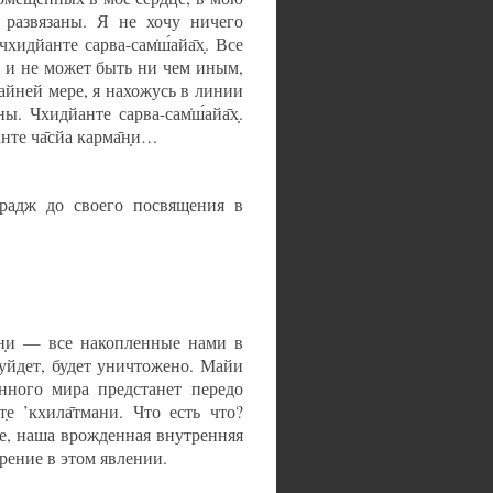
 развязаны. Я не хочу ничего
чхидйанте сарва-сам̇ш́айа̄х̣. Все
 и не может быть ни чем иным,
крайней мере, я нахожусь в линии
 Чхидйанте сарва-сам̇ш́айа̄х̣.
те ча̄сйа карма̄н̣и…
адж до своего посвящения в
н̣и — все накопленные нами в
уйдет, будет уничтожено. Майи
нного мира предстанет передо
е ’кхила̄тмани. Что есть что?
е, наша врожденная внутренняя
рение в этом явлении.