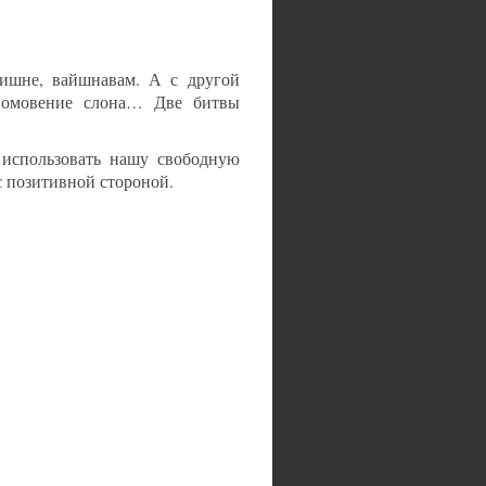
шне, вайшнавам. А с другой
, омовение слона… Две битвы
спользовать нашу свободную
с позитивной стороной.