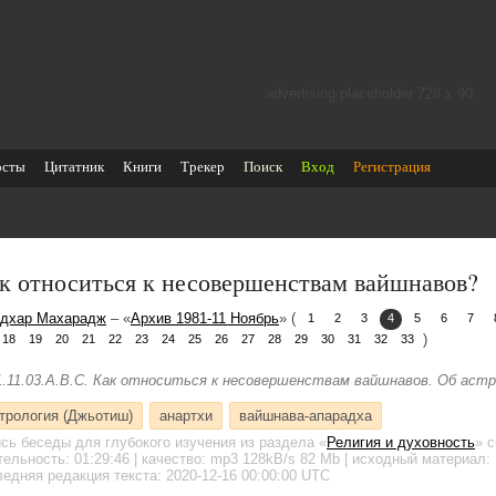
advertising placeholder 728 х 90
осты
Цитатник
Книги
Трекер
Поиск
Вход
Регистрация
к относиться к несовершенствам вайшнавов?
дхар Махарадж
– «
Архив 1981-11 Ноябрь
» (
1
2
3
4
5
6
7
)
18
19
20
21
22
23
24
25
26
27
28
29
30
31
32
33
1.11.03.A.B.С. Как относиться к несовершенствам вайшнавов. Об астр
трология (Джьотиш)
анартхи
вайшнава-апарадха
ись беседы для глубокого изучения
из раздела «
Религия и духовность
»
с
тельность:
01:29:46
| качество:
mp3
128kB/s
82 Mb
| исходный материал: 
едняя редакция текста: 2020-12-16 00:00:00 UTC