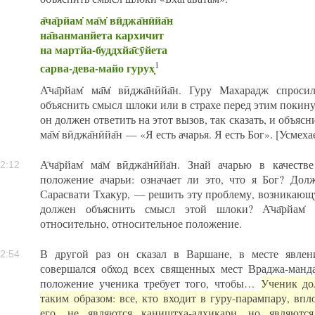
а̄ча̄рйам̇ ма̄м̇ вӣджа̄нӣйа̄н
на̄ванманйета кархичит
на мартйа-буддхйа̄сӯйета
1
сарва-дева-майо гурух̣
А̄ча̄рйам̇ ма̄м̇ вӣджа̄нӣйа̄н. Гуру Махарадж спро
объяснить смысл шлоки или в страхе перед этим покину
он должен ответить на этот вызов, так сказать, и объясн
ма̄м̇ вӣджа̄нӣйа̄н — «Я есть ачарья. Я есть Бог». [Усмеха
А̄ча̄рйам̇ ма̄м̇ вӣджа̄нӣйа̄н. Знай ачарью в качес
2:12
положение ачарьи: означает ли это, что я Бог? Д
Сарасвати Тхакур, — решить эту проблему, возникающу
должен объяснить смысл этой шлоки? А̄ча̄рйам̇ ма
относительно, относительное положение.
В другой раз он сказал в Варшане, в месте явлен
2:54
совершался обход всех священных мест Враджа-манда
положение ученика требует того, чтобы…
Ученик до
таким образом: все, кто входит в гуру-парампару, впл
его, не являются каништха-адхикари, но являются