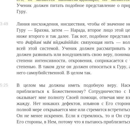
Ученик должен питать подобное представление о при
Гуру.
Линия нисхождения, нисшествия, чтобы её значение 
3:49
Гуру — Брахма, затем — Нарада, второе лицо этой цеп
ниже второго и так далее. Так вот, подобное представл
что а̄ча̄рйам̇ ма̄м̇ вӣджа̄нӣйа̄н: связующая нить — во
всей этой системой. Ученик должен рассматривать э
должен развивать или воодушевлять свою веру, понима
степени интенсивности, откровения, соприкасается 
степенью. В таком духе он должен относиться к Гуру, 
него самоубийственной. В целом так.
В целом мы должны иметь подобную веру. Наско
5:25
приблизиться к Божественному? Сотрудничество с
оказывает мне полноту Своей помощи, отвечая мне 
жажду. Нет никаких дефектов, изъянов с Его сторон
полной мере открывается мне или стремится встретиться
Он не менее искренен. Если я стремлюсь, то и Он стр
Его стороны, в Нем, потому что я пытаюсь приблизиться