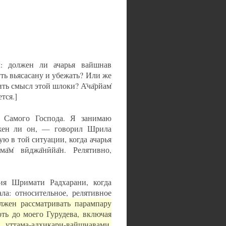
сил: должен ли ачарья вайшнав
ть вьясасану и убежать? Или же
ить смысл этой шлоки? А̄ча̄рйам̇
ется.]
тве Самого Господа. Я занимаю
олжен ли он, — говорил Шрила
ю в той ситуации, когда ачарья
̄м̇ вӣджа̄нӣйа̄н. Релятивно,
ия Шримати Радхарани, когда
ла: относительное, релятивное
лжен рассматривать парампару
оть до моего Гурудева, включая
 уттама-адхикари-вайшнавами.