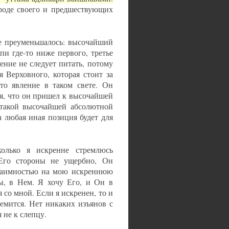
роде своего и предшествующих
не преуменьшалось: высочайший
и где-то ниже первого, третье
ение не следует питать, потому
ля Верховного, которая стоит за
то явление в таком свете. Он
я, что он пришел к высочайшей
с такой высочайшей абсолютной
а любая иная позиция будет для
лько я искренне стремлюсь
 Его стороны не ущербно, Он
взаимностью на мою искреннюю
ы, в Нем. Я хочу Его, и Он в
 со мной. Если я искренен, то и
емится. Нет никаких изъянов с
 не к слепцу.