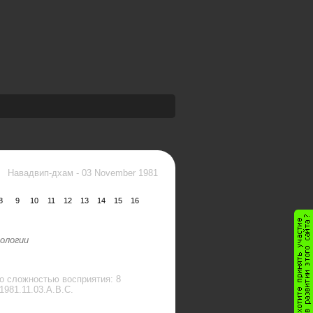
Навадвип-дхам
-
03 November 1981
8
9
10
11
12
13
14
15
16
ологии
о сложностью восприятия: 8
1981.11.03.A.B.С.