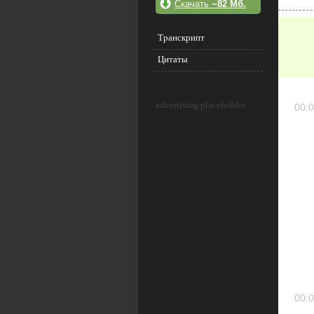
Скачать
~82 Мб.
Транскрипт
Цитаты
advertising placeholder
00:0
00:0