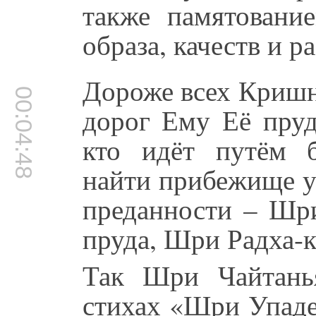
также памятован
образа, качеств и р
Дороже всех Кришн
00:04:48
дорог Ему Её пруд
кто идёт путём б
найти прибежище у
преданности – Шри
пруда, Шри Радха-
Так Шри Чайтань
стихах «Шри Упад