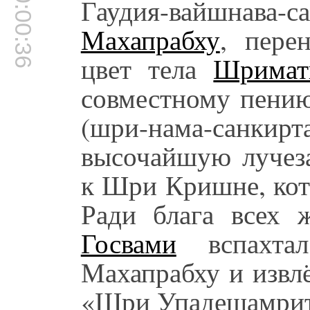
00:00:36
Гаудия-вайшнава-
Махапрабху
, пере
цвет тела
Шримат
совместному пени
(шри-нама-санк
высочайшую лучез
к Шри Кришне, кот
Ради блага всех
Госвами
вспахтал
Махапрабху и извл
«Шри Упадешамри