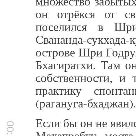
множество забытых
он отрёкся от с
поселился в Шр
Свананда-сукхада
острове Шри Годру
Бхагиратхи. Там о
собственности, и
практику спонта
(рагануга-бхаджан)
Если бы он не явил
Махапрабху, места