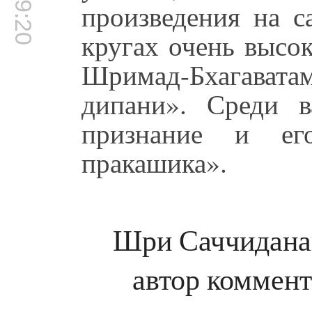
произведения на с
кругах очень высо
Шримад-Бхагават
дипани». Среди 
признание и ег
пракашика».
Шри Саччиданан
автор коммен