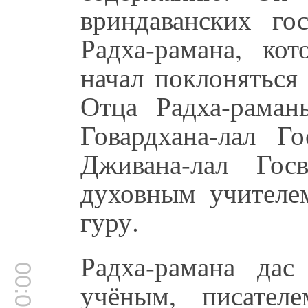
вриндаванских го
Радха-рамана, ко
начал поклоняться
Отца Радха-рама
Говардхана-лал 
Дживана-лал Гос
духовным учителе
гуру.
Радха-рамана да
00:09:20
учёным, писател