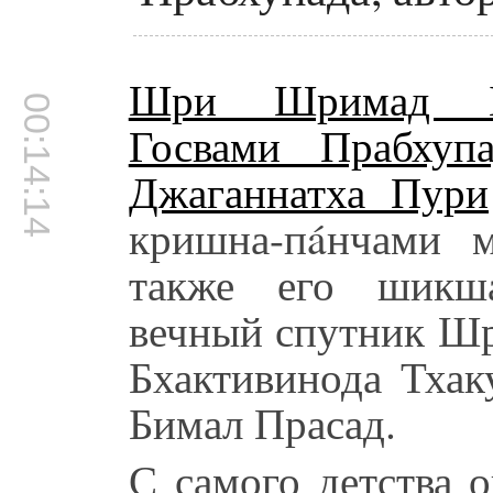
Шри Шримад Бха
00:14:14
Госвами Прабхупа
Джаганнатха Пури
кришна-пáнчами м
также его шикша
вечный спутник Ш
Бхактивинода Тхак
Бимал Прасад.
С самого детства 