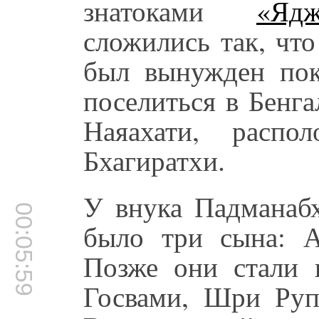
знатоками
«Ядж
сложились так, чт
был вынужден пок
поселиться в Бенга
Наяахати, распо
Бхагиратхи.
У внука Падманаб
00:05:59
было три сына: А
Позже они стали 
Госвами, Шри Ру