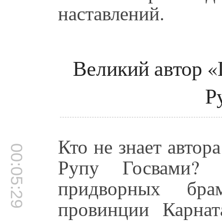
наставлений.
Великий автор
Р
Кто не знает авто
00:05:29
Рупу Госвами?
придворных бр
провинции Карна