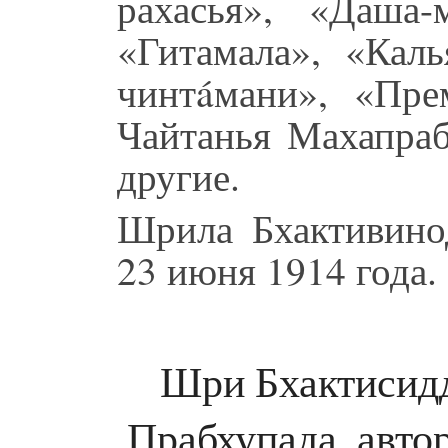
рахасья», «Даша-
«Гитамала», «Каль
чинтáмани», «Пр
Чайтанья Махапраб
другие.
Шрила Бхактивино
23 июня 1914 года.
Шри Бхактисидд
Прабхупада, авто