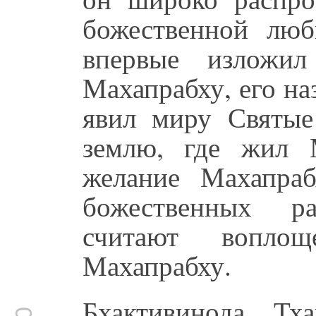
божественной люб
впервые изложи
Махапрабху, его н
явил миру Святые
землю, где жил М
желание Махапра
божественных ра
считают вопло
Махапрабху.
Бхактивинода Тх