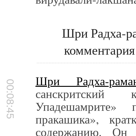
Шри Радха-ра
комментария
Шри Радха-рам
00:08:45
санскритский
Упадешамрите» 
пракашика», кра
содержанию. Он 