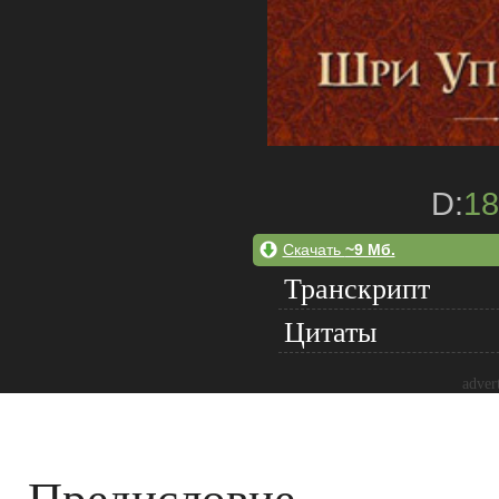
D:
18
Скачать
~9 Мб.
Транскрипт
Цитаты
adver
Предисловие