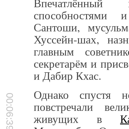
Впечатлённый 
способностями 
Сантоши, мусульм
Хуссейн-шах, наз
главным советни
секретарём и прис
и Дабир Кхас.
Однако спустя н
00:06:39
повстречали вел
живущих в
К