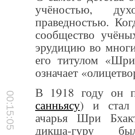
учёностью, ду
праведностью. Ког
сообщество учёны
эрудицию во многи
его титулом «Шри
означает «олицетво
В 1918 году он п
00:15:05
санньясу
) и стал 
ачарья Шри Бхакт
дикша-гуру б