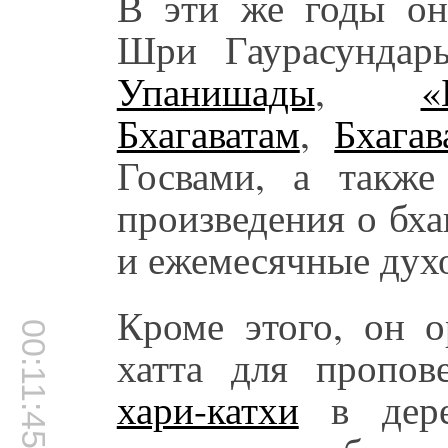
В эти же годы он
Шри Гаурасундары
Упанишады
,
«
Бхагаватам
,
Бхагав
Госвами, а также
произведения о бх
и ежемесячные дух
Кроме этого, он о
00:11:45
хатта для пропов
хари-катхи
в дере