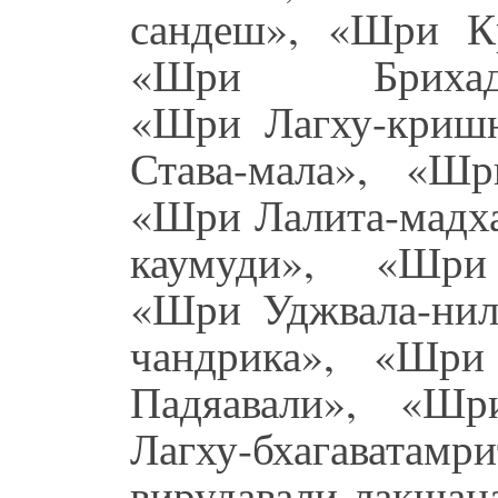
сандеш», «Шри Кр
«Шри Брихад-кр
«Шри Лагху-кришн
Става-мала», «Шри
«Шри Лалита-мадха
каумуди», «Шри 
«Шри Уджвала-нил
чандрика», «Шри
Падяавали», «Шр
Лагху-бхагават
вирудавали-лакшан