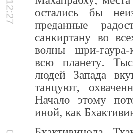
00:12:27
остались бы неи
преданные радос
санкиртану во вс
волны шри-гаура-
всю планету. Ты
людей Запада вку
танцуют, охвачен
Начало этому пот
иной, как Бхактиви
Бхактивинода Тх