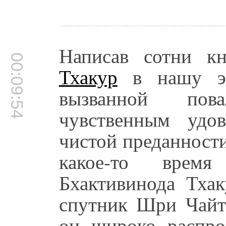
Написав сотни к
00:09:54
Тхакур
в нашу эп
вызванной пов
чувственным удов
чистой преданности
какое-то время
Бхактивинода Тха
спутник Шри Чайт
он широко распр