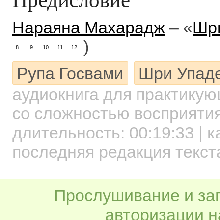
Нараяна Махарадж
– «
Шр
)
8
9
10
11
12
Рупа Госвами
Шри Упад
аудиокнига для практику
со сложностью восприятия
длительность:
00:19:33
| к
последняя редакция текста
Прослушивание и заг
авторизации н