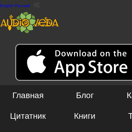
English
Русский
Главная
Блог
К
Цитатник
Книги