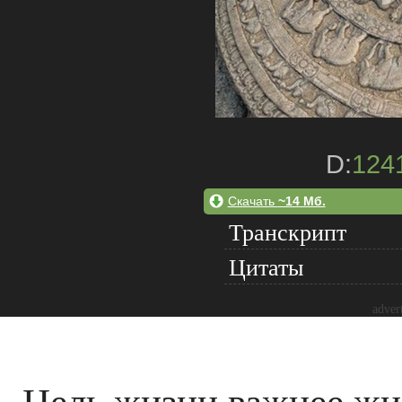
D:
124
Скачать
~14 Мб.
Транскрипт
Цитаты
adver
Цель жизни важнее жи