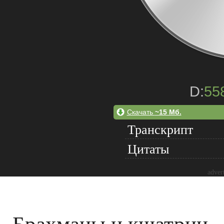
D:
55
Скачать
~15 Мб.
Транскрипт
Цитаты
adver
Брахманы и кшатрии - 