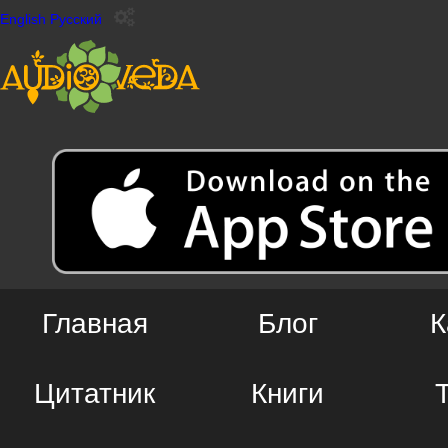
English
Русский
Главная
Блог
К
Цитатник
Книги