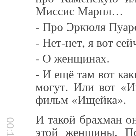
Миссис Марпл…
- Про Эркюля Пуар
- Нет-нет, я вот се
- О женщинах.
- И ещё там вот ка
могут. Или вот «И
фильм «Ищейка».
И такой брахман он
этой женщины. По