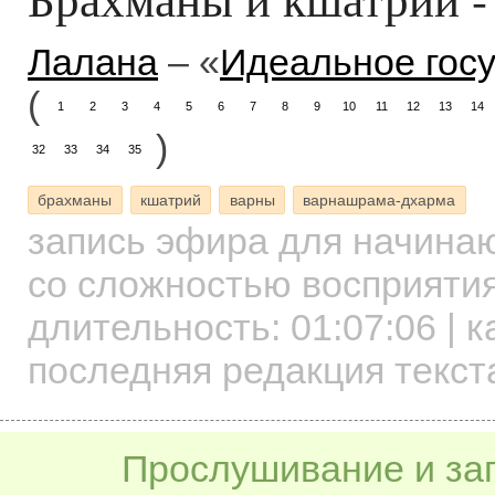
Лалана
– «
Идеальное госу
(
1
2
3
4
5
6
7
8
9
10
11
12
13
14
)
32
33
34
35
брахманы
кшатрий
варны
варнашрама-дхарма
запись эфира для начин
со сложностью восприятия
длительность:
01:07:06
| к
последняя редакция текст
Прослушивание и заг