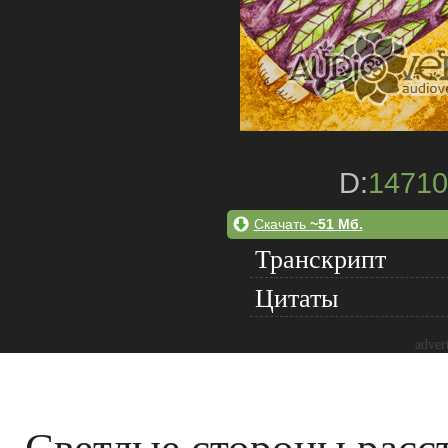
D:
14710
Скачать
~51 Мб.
Транскрипт
Цитаты
adver
Светлые стороны расс