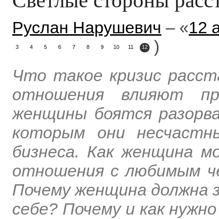
Руслан Нарушевич
– «
12 
)
3
4
5
6
7
8
9
10
11
12
Что такое кризис расст
отношения влияют пр
женщины боятся разорва
которым они несчастн
бизнеса. Как женщина 
отношения с любимым ч
Почему женщина должна з
себе? Почему и как нужн