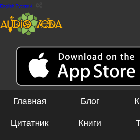
English
Русский
Главная
Блог
К
Цитатник
Книги