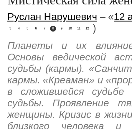
Руслан Нарушевич
– «
12 
)
3
4
5
6
7
8
9
10
11
12
Планеты и их влияние
Основы ведической аст
судьбы (кармы). «Санчит
кармы. «Креаман» и «про
в сложившейся судьбе 
судьбы. Проявление т
женщины. Кризис в жизн
близкого человека и