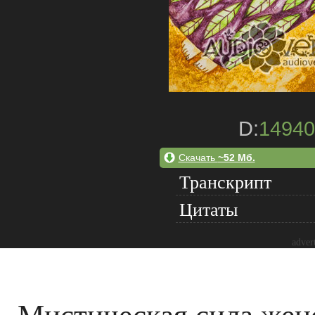
D:
14940
Скачать
~52 Мб.
Транскрипт
Цитаты
adver
Мистическая сила жен