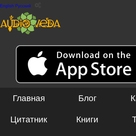
English
Русский
Главная
Блог
К
Цитатник
Книги