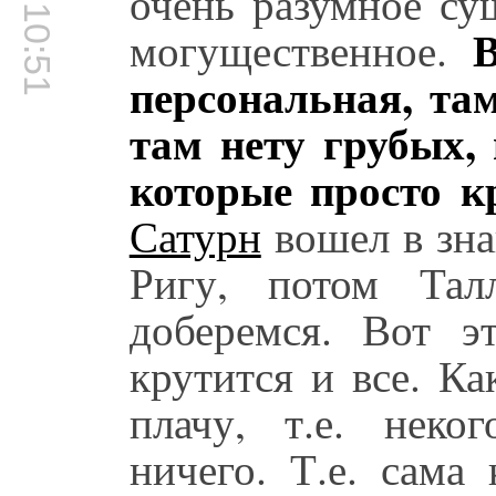
00:10:51
очень разумное су
В
могущественное.
персональная, та
там нету грубых,
которые просто к
Сатурн
вошел в зна
Ригу, потом Тал
доберемся. Вот э
крутится и все. Ка
плачу, т.е. неко
ничего. Т.е. сама