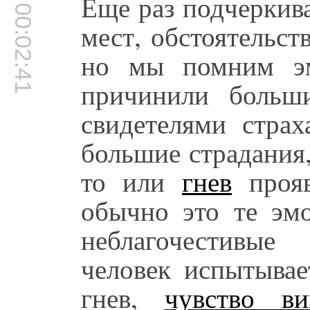
Еще раз подчеркив
00:02:41
мест, обстоятельст
но мы помним эм
причинили больш
свидетелями страх
большие страдания
то или
гнев
прояв
обычно это те эм
неблагочестивые
человек испытыва
гнев,
чувство в