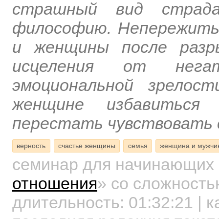
страшный вид страда
философию. Непережиты
и женщины после разр
исцеления от негат
эмоциональной зрелос
женщине избавиться
перестать чувствовать 
верность
счастье женщины
семья
женщина и мужчи
семинар для начинающих
отношения
»
со сложностью
длительность:
01:32:21
| к