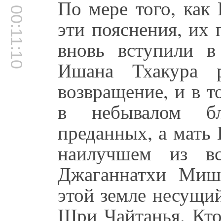
По мере того, как
00:11:10
эти пояснения, их
вновь вступили в
Ишана Тхакура р
возвращение, и в 
в небывалом бл
преданных, а мать
наилучшем из в
Джаганнатхи Миш
этой земле несущи
Шри Чайтанья. Кто