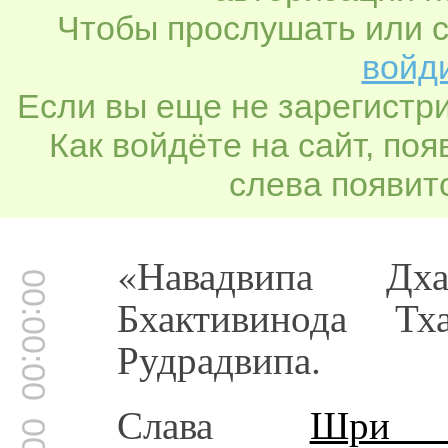
Чтобы прослушать или с
войди
Если вы еще не зарегистр
Как войдёте на сайт, по
слева появитс
«Навадвипа Дх
00:00:00
Бхактивинода Тх
Рудрадвипа.
Слава
Шри Ч