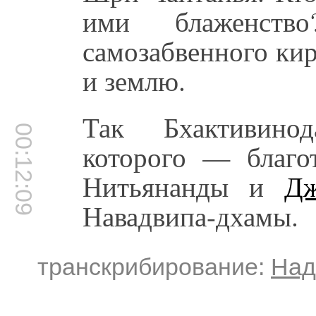
ими блаженств
самозабвенного кир
и землю.
Так Бхактивинод
00:12:09
которого — благо
Нитьянанды и
Дж
Навадвипа-дхамы.
транскрибирование:
Над