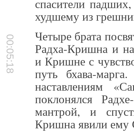
спасители падших,
худшему из грешни
Четыре брата посвя
00:05:18
Радха-Кришна и н
и Кришне с чувств
путь бхава-марга
наставлениям «С
поклонялся Радх
мантрой, и спус
Кришна явили ему 