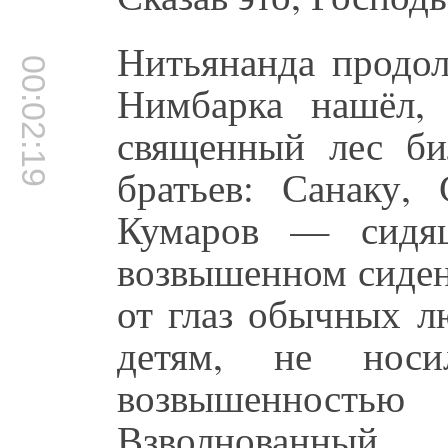
Нитьянанда продол
00:02:19
Нимбарка нашёл,
священный лес би
братьев: Санаку,
Кумаров — сидящ
возвышенном сиден
от глаз обычных л
детям, не нос
возвышенностью
Взволнованны