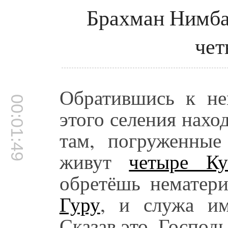
Брахман Нимба
чет
Обратившись к не
00:01:49
этого селения нахо
там, погруженные 
живут
четыре Ку
обретёшь нематер
Гуру
, и служа им
Сказав это, Господ