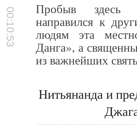
Пробыв здесь 
00:10:53
направился к дру
людям эта местн
Данга», а священн
из важнейших свят
Нитьянанда и пре
Джаг