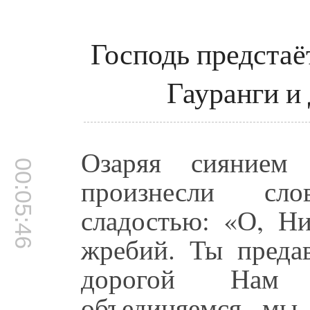
Господь предстаё
Гауранги и
Озаряя сиянием
00:05:46
произнесли сл
сладостью: «О, Ни
жребий. Ты предав
дорогой Нам Н
объединяемся мы 