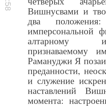
четверых ачарь
Вишнусвами и тв
два положения:
имперсональной ф
алтарному и
признаваемому и
Рамануджи Я позаи
преданности, нео
и служение искре
наставлений Виш
момента: настроен