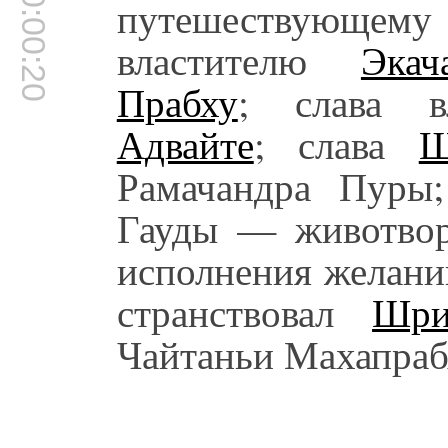
00:00:20
путешествующем
властителю
Экач
Прабху
; слава 
Адвайте
; слава
Ш
Рамачандра Пуры
Гауды — животвор
исполнения желани
странствовал
Шр
Чайтаньи Махапраб