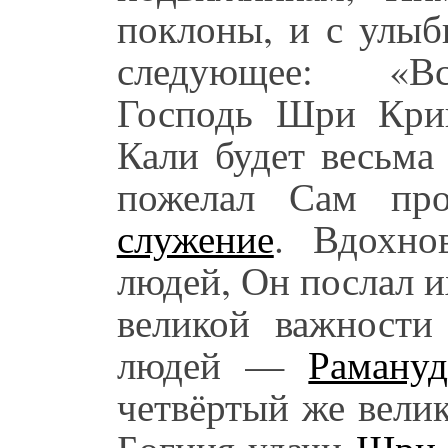
поклоны, и с улыб
следующее: «В
Господь Шри Криш
Кали будет весьма
пожелал Сам пр
служение
. Вдохно
людей, Он послал и
великой важности
людей —
Раману
четвёртый же вели
Богиня удачи
Шри 