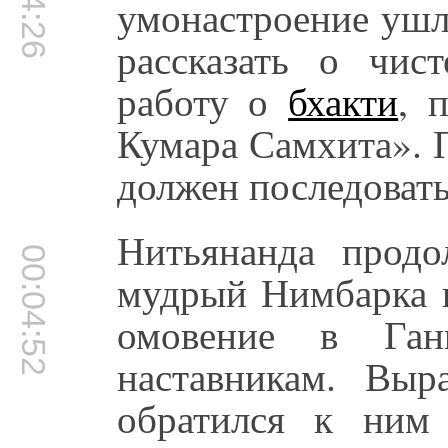
умонастроение уш
рассказать о чис
работу о
бхакти
, 
Кумара Самхита». 
должен последовать
Нитьянанда продо
00:04:52
мудрый Нимбарка 
омовение в Га
наставникам. Выр
обратился к ни