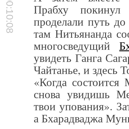
00:10:08
Прабху покинул
проделали путь до
там Нитьянанда с
многосведущий
Б
увидеть Ганга Саг
Чайтанье, и здесь Т
«Когда состоится 
снова увидишь Ме
твои упования». За
а Бхарадваджа Мун