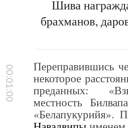
Шива награжда
брахманов, даро
Переправившись ч
00:01:00
некоторое расстоян
преданных: «В
местность Билвап
«Белапукурийя». П
Навадвипы
именем 