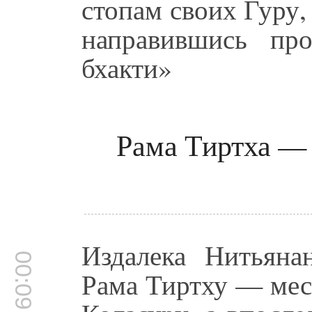
стопам своих Гуру,
направившись пр
бхакти»
Рама Тиртха — 
Издалека Нитьяна
00:09:42
Рама Тиртху — мест