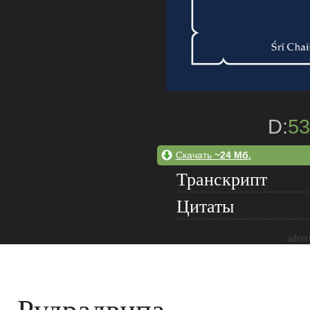
D:
53
Скачать
~24 Мб.
Транскрипт
Цитаты
adver
Рудрадвипа