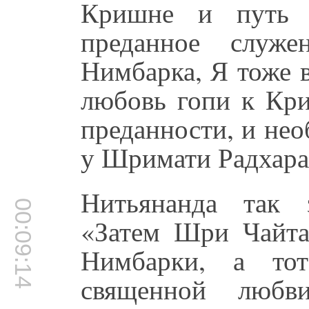
Кришне и путь р
преданное служ
Нимбарка, Я тоже в
любовь гопи к Кр
преданности, и не
у Шримати Радхара
Нитьянанда так 
00:09:14
«Затем Шри Чайта
Нимбарки, а тот
священной любв