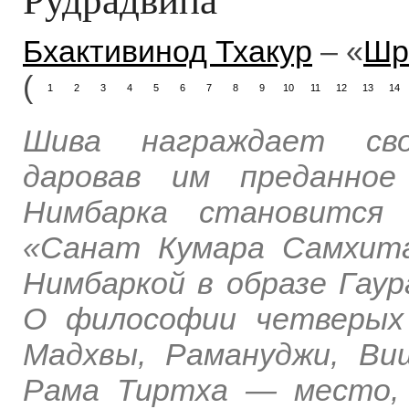
Бхактивинод Тхакур
– «
Шр
(
1
2
3
4
5
6
7
8
9
10
11
12
13
14
Шива награждает свои
даровав им преданное
Нимбарка становится 
«Санат Кумара Самхита
Нимбаркой в образе Гаур
О философии четверых 
Мадхвы, Рамануджи, Ви
Рама Тиртха — место, 