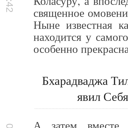
Коласуру, а впосле
священное омовени
Ныне известная ка
находится у самог
особенно прекрасна
Бхарадваджа Тил
явил Себ
А затем вместе 