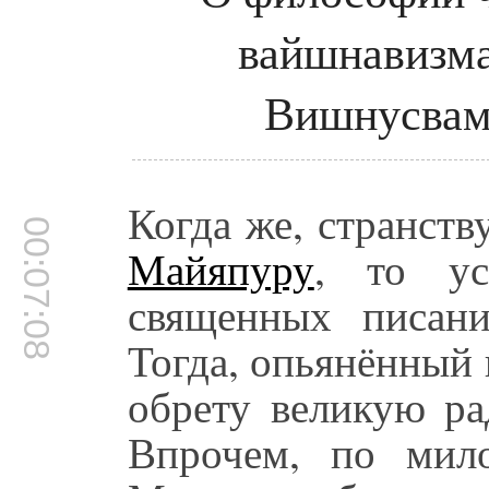
вайшнавизма
Вишнусвам
Когда же, странств
00:07:08
Майяпуру
, то ус
священных писани
Тогда, опьянённый
обрету великую ра
Впрочем, по ми