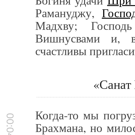
Рамануджу,
Госпо
Мадхву; Господ
Вишнусвами и, в
счастливы пригласи
«Санат
Когда-то мы погру
00:04:26
Брахмана, но мило