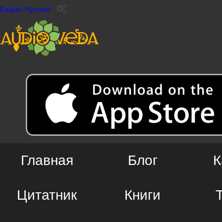
English
Русский
Главная
Блог
К
Цитатник
Книги